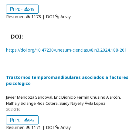
PDF
519
Resumen
1178 | DOI
Array
DOI:
https://doi.org/10.47230/unesum-ciencias.v8.n3.2024.188-201
Trastornos temporomandibulares asociados a factores
psicológico
Javier Mendoza Sandoval, Eric Dionicio Fermín Chusino Alarcón,
Nathaly Solange Ríos Cotera, Saidy Nayelly Ávila López
202-216
PDF
642
Resumen
1171 | DOI
Array