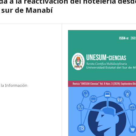
da a la reactivación del hotelería desd
al sur de Manabí
 la Información