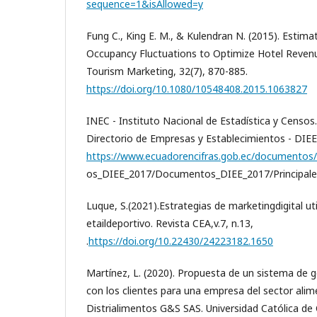
sequence=1&isAllowed=y
Fung C., King E. M., & Kulendran N. (2015). Estim
Occupancy Fluctuations to Optimize Hotel Revenue
Tourism Marketing, 32(7), 870-885.
https://doi.org/10.1080/10548408.2015.1063827
INEC - Instituto Nacional de Estadística y Censos
Directorio de Empresas y Establecimientos - DIEE
https://www.ecuadorencifras.gob.ec/documentos
os_DIEE_2017/Documentos_DIEE_2017/Principale
Luque, S.(2021).Estrategias de marketingdigital ut
etaildeportivo. Revista CEA,v.7, n.13,
.
https://doi.org/10.22430/24223182.1650
Martínez, L. (2020). Propuesta de un sistema de 
con los clientes para una empresa del sector alime
Distrialimentos G&S SAS. Universidad Católica de