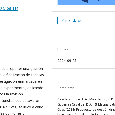
024.106-116
PDF
168
Publicado
2024-09-25
vo de proponer una gestión
la fidelización de turistas
nvestigación enmarcada en
no experimental, aplicando
Cómo citar
os la revisión
Cevallos Ponce, A. A., Marcillo Pin, K. R.,
 a turistas que estuvieron
Gutiérrez Cevallos, R. X. ., & Macías Ca
. A su vez, se llevó a cabo
O. W. (2024). Propuesta de gestión diri
las opiniones y
la reactivación del hotelería desde la