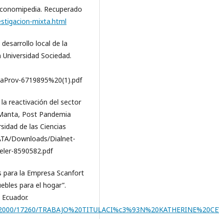
b Economipedia. Recuperado
estigacion-mixta.html
desarrollo local de la
 Universidad Sociedad.
LaProv-6719895%20(1).pdf
a la reactivación del sector
 Manta, Post Pandemia
rsidad de las Ciencias
DATA/Downloads/Dialnet-
eler-8590582.pdf
tes para la Empresa Scanfort
ebles para el hogar”.
. Ecuador.
ndle/22000/17260/TRABAJO%20TITULACI%c3%93N%20KATHERINE%20CE