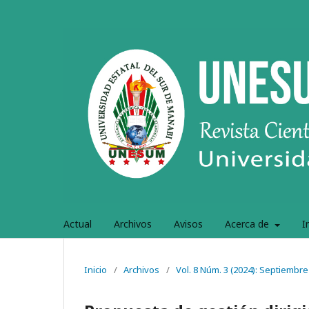
Actual
Archivos
Avisos
Acerca de
I
Inicio
/
Archivos
/
Vol. 8 Núm. 3 (2024): Septiembr