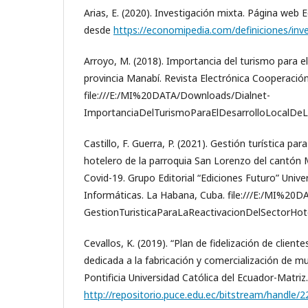
Arias, E. (2020). Investigación mixta. Página we
desde
https://economipedia.com/definiciones/inv
Arroyo, M. (2018). Importancia del turismo para el 
provincia Manabí. Revista Electrónica Cooperación
file:///E:/MI%20DATA/Downloads/Dialnet-
ImportanciaDelTurismoParaElDesarrolloLocalDe
Castillo, F. Guerra, P. (2021). Gestión turística par
hotelero de la parroquia San Lorenzo del cantón
Covid-19. Grupo Editorial “Ediciones Futuro” Unive
Informáticas. La Habana, Cuba. file:///E:/MI%20
GestionTuristicaParaLaReactivacionDelSectorHot
Cevallos, K. (2019). “Plan de fidelización de clien
dedicada a la fabricación y comercialización de mu
Pontificia Universidad Católica del Ecuador-Matriz
http://repositorio.puce.edu.ec/bitstream/ha