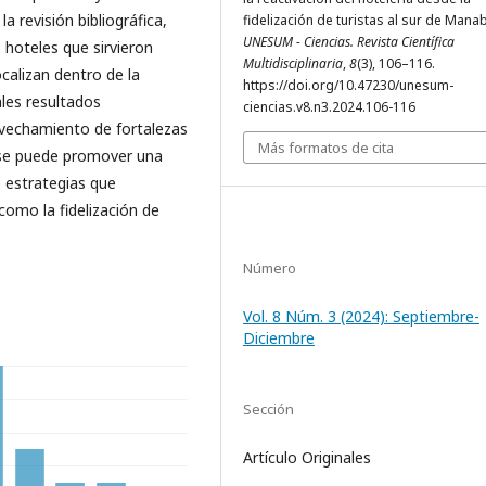
a revisión bibliográfica,
fidelización de turistas al sur de Manab
UNESUM - Ciencias. Revista Científica
 hoteles que sirvieron
Multidisciplinaria
,
8
(3), 106–116.
calizan dentro de la
https://doi.org/10.47230/unesum-
ales resultados
ciencias.v8.n3.2024.106-116
ovechamiento de fortalezas
Más formatos de cita
ón se puede promover una
e estrategias que
como la fidelización de
Número
Vol. 8 Núm. 3 (2024): Septiembre-
Diciembre
Sección
Artículo Originales