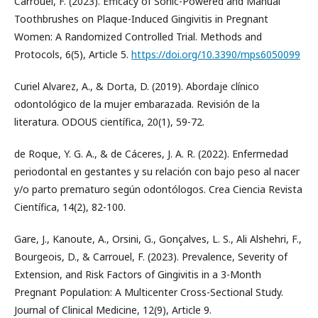
Carrouel, F. (2023). Efficacy of Sonic-Powered and Manual
Toothbrushes on Plaque-Induced Gingivitis in Pregnant
Women: A Randomized Controlled Trial. Methods and
Protocols, 6(5), Article 5.
https://doi.org/10.3390/mps6050099
Curiel Alvarez, A., & Dorta, D. (2019). Abordaje clínico
odontológico de la mujer embarazada. Revisión de la
literatura. ODOUS científica, 20(1), 59-72.
de Roque, Y. G. A., & de Cáceres, J. A. R. (2022). Enfermedad
periodontal en gestantes y su relación con bajo peso al nacer
y/o parto prematuro según odontólogos. Crea Ciencia Revista
Científica, 14(2), 82-100.
Gare, J., Kanoute, A., Orsini, G., Gonçalves, L. S., Ali Alshehri, F.,
Bourgeois, D., & Carrouel, F. (2023). Prevalence, Severity of
Extension, and Risk Factors of Gingivitis in a 3-Month
Pregnant Population: A Multicenter Cross-Sectional Study.
Journal of Clinical Medicine, 12(9), Article 9.