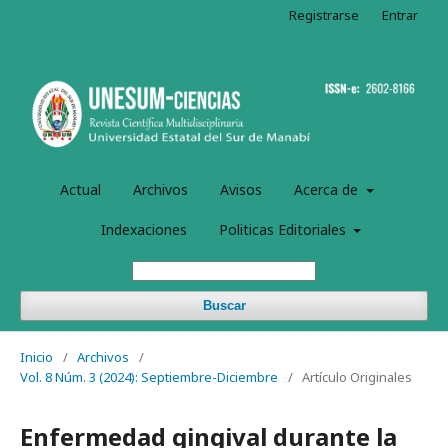
Registrarse
Entrar
Actual
Archivos
Avisos
Acerca de
Indexaciones
Politicas Editoriales
Buscar
Inicio
/
Archivos
/
Vol. 8 Núm. 3 (2024): Septiembre-Diciembre
/
Artículo Originales
Enfermedad gingival durante la