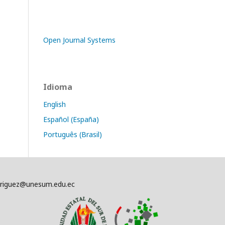
Open Journal Systems
Idioma
English
Español (España)
Português (Brasil)
driguez@unesum.edu.ec