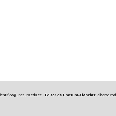
cientifica@unesum.edu.ec -
Editor de Unesum-Ciencias:
alberto.ro