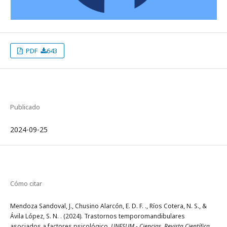
PDF
643
Publicado
2024-09-25
Cómo citar
Mendoza Sandoval, J., Chusino Alarcón, E. D. F. ., Ríos Cotera, N. S., &
Ávila López, S. N. . (2024). Trastornos temporomandibulares
asociados a factores psicológico.
UNESUM - Ciencias. Revista Científica