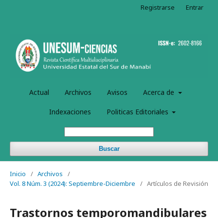
Registrarse
Entrar
Actual
Archivos
Avisos
Acerca de
Indexaciones
Politicas Editoriales
Buscar
Inicio
/
Archivos
/
Vol. 8 Núm. 3 (2024): Septiembre-Diciembre
/
Artículos de Revisión
Trastornos temporomandibulares