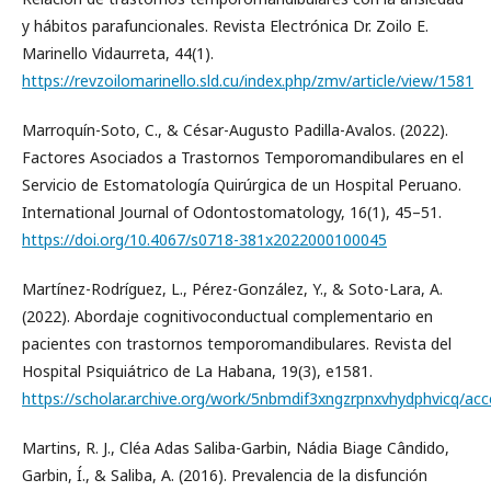
y hábitos parafuncionales. Revista Electrónica Dr. Zoilo E.
Marinello Vidaurreta, 44(1).
https://revzoilomarinello.sld.cu/index.php/zmv/article/view/1581
Marroquín-Soto, C., & César-Augusto Padilla-Avalos. (2022).
Factores Asociados a Trastornos Temporomandibulares en el
Servicio de Estomatología Quirúrgica de un Hospital Peruano.
International Journal of Odontostomatology, 16(1), 45–51.
https://doi.org/10.4067/s0718-381x2022000100045
Martínez-Rodríguez, L., Pérez-González, Y., & Soto-Lara, A.
(2022). Abordaje cognitivoconductual complementario en
pacientes con trastornos temporomandibulares. Revista del
Hospital Psiquiátrico de La Habana, 19(3), e1581.
https://scholar.archive.org/work/5nbmdif3xngzrpnxvhydphvicq/acc
Martins, R. J., Cléa Adas Saliba-Garbin, Nádia Biage Cândido,
Garbin, Í., & Saliba, A. (2016). Prevalencia de la disfunción