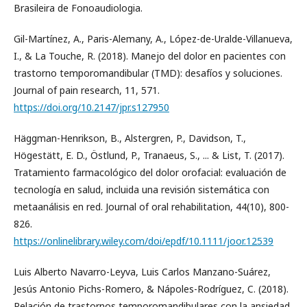
Brasileira de Fonoaudiologia.
Gil-Martínez, A., Paris-Alemany, A., López-de-Uralde-Villanueva,
I., & La Touche, R. (2018). Manejo del dolor en pacientes con
trastorno temporomandibular (TMD): desafíos y soluciones.
Journal of pain research, 11, 571.
https://doi.org/10.2147/jpr.s127950
Häggman-Henrikson, B., Alstergren, P., Davidson, T.,
Högestätt, E. D., Östlund, P., Tranaeus, S., ... & List, T. (2017).
Tratamiento farmacológico del dolor orofacial: evaluación de
tecnología en salud, incluida una revisión sistemática con
metaanálisis en red. Journal of oral rehabilitation, 44(10), 800-
826.
https://onlinelibrary.wiley.com/doi/epdf/10.1111/joor.12539
Luis Alberto Navarro-Leyva, Luis Carlos Manzano-Suárez,
Jesús Antonio Pichs-Romero, & Nápoles-Rodríguez, C. (2018).
Relación de trastornos temporomandibulares con la ansiedad