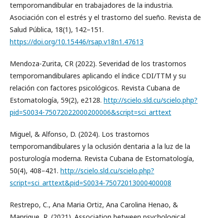
temporomandibular en trabajadores de la industria.
Asociación con el estrés y el trastorno del sueño. Revista de
Salud Pública, 18(1), 142–151.
https://doi.org/10.15446/rsap.v18n1.47613
Mendoza-Zurita, CR (2022). Severidad de los trastornos
temporomandibulares aplicando el índice CDI/TTM y su
relación con factores psicológicos. Revista Cubana de
Estomatología, 59(2), e2128.
http://scielo.sld.cu/scielo.php?
pid=S0034-75072022000200006&script=sci_arttext
Miguel, & Alfonso, D. (2024). Los trastornos
temporomandibulares y la oclusión dentaria a la luz de la
posturología moderna. Revista Cubana de Estomatología,
50(4), 408–421.
http://scielo.sld.cu/scielo.php?
script=sci_arttext&pid=S0034-75072013000400008
Restrepo, C., Ana Maria Ortiz, Ana Carolina Henao, &
Manrique, R. (2021). Association between psychological