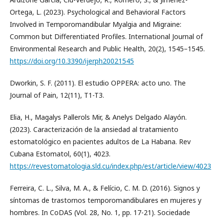
Ortega, L. (2023). Psychological and Behavioral Factors
Involved in Temporomandibular Myalgia and Migraine:
Common but Differentiated Profiles. International Journal of
Environmental Research and Public Health, 20(2), 1545–1545.
https://doi.org/10.3390/ijerph20021545
Dworkin, S. F. (2011). El estudio OPPERA: acto uno. The
Journal of Pain, 12(11), T1-T3.
Elia, H., Magalys Pallerols Mir, & Anelys Delgado Alayón.
(2023). Caracterización de la ansiedad al tratamiento
estomatológico en pacientes adultos de La Habana. Rev
Cubana Estomatol, 60(1), 4023.
https://revestomatologia.sld.cu/index.php/est/article/view/4023
Ferreira, C. L., Silva, M. A., & Felício, C. M. D. (2016). Signos y
síntomas de trastornos temporomandibulares en mujeres y
hombres. In CoDAS (Vol. 28, No. 1, pp. 17-21). Sociedade