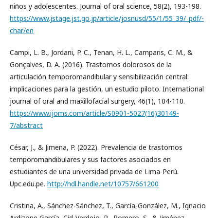
niños y adolescentes. Journal of oral science, 58(2), 193-198.
https://www.jstage.jst.go.jp/article/josnusd/55/1/55_39/_pdf/-
char/en
Campi, L. B., Jordani, P. C., Tenan, H. L., Camparis, C. M., &
Gonçalves, D. A. (2016). Trastornos dolorosos de la
articulación temporomandibular y sensibilización central:
implicaciones para la gestión, un estudio piloto. International
journal of oral and maxillofacial surgery, 46(1), 104-110.
https://www.ijoms.com/article/S0901-5027(16)30149-
7/abstract
César, J., & Jimena, P. (2022). Prevalencia de trastornos
temporomandibulares y sus factores asociados en
estudiantes de una universidad privada de Lima-Perú.
Upc.edu.pe.
http://hdl.handle.net/10757/661200
Cristina, A., Sánchez-Sánchez, T., García-González, M., Ignacio
Ardizone García, Cid-Verdejo, R., Romero, S., & Jiménez-