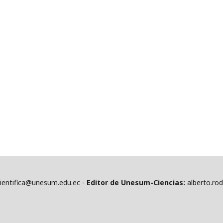
cientifica@unesum.edu.ec -
Editor de Unesum-Ciencias:
alberto.ro