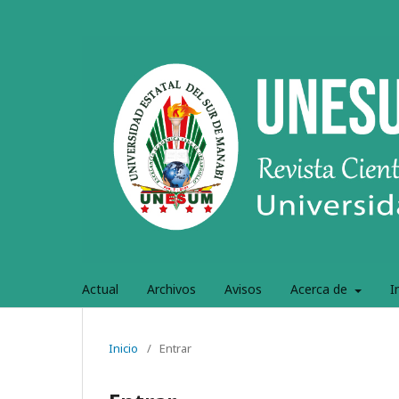
Actual
Archivos
Avisos
Acerca de
I
Inicio
/
Entrar