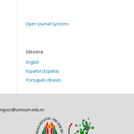
Open Journal Systems
Idioma
English
Español (España)
Português (Brasil)
driguez@unesum.edu.ec