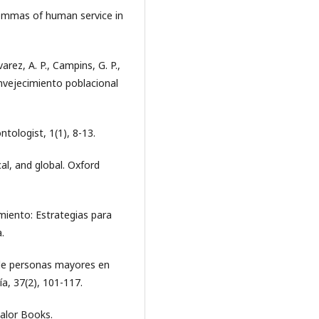
ilemmas of human service in
varez, A. P., Campins, G. P.,
. Envejecimiento poblacional
ntologist, 1(1), 8-13.
cal, and global. Oxford
miento: Estrategias para
.
 de personas mayores en
a, 37(2), 101-117.
Malor Books.