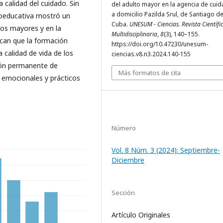
a calidad del cuidado. Sin
del adulto mayor en la agencia de cui
a domicilio Pazilda Srul, de Santiago d
coeducativa mostró un
Cuba.
UNESUM - Ciencias. Revista Científi
tos mayores y en la
Multidisciplinaria
,
8
(3), 140–155.
ican que la formación
https://doi.org/10.47230/unesum-
 calidad de vida de los
ciencias.v8.n3.2024.140-155
ión permanente de
Más formatos de cita
 emocionales y prácticos
Número
Vol. 8 Núm. 3 (2024): Septiembre-
Diciembre
Sección
Artículo Originales