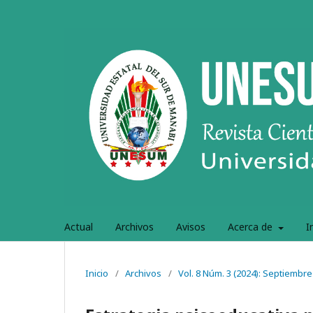
Actual
Archivos
Avisos
Acerca de
I
Inicio
/
Archivos
/
Vol. 8 Núm. 3 (2024): Septiembr