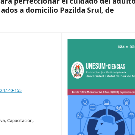
ara perfeccionar el cuidado del adult
ados a domicilio Pazilda Srul, de
024.140-155
va, Capacitación,