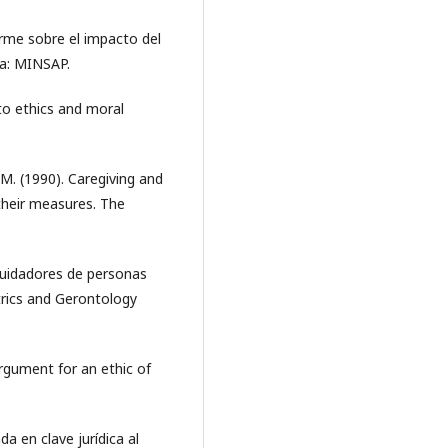
orme sobre el impacto del
a: MINSAP.
to ethics and moral
M. M. (1990). Caregiving and
their measures. The
 cuidadores de personas
rics and Gerontology
 argument for an ethic of
ada en clave jurídica al