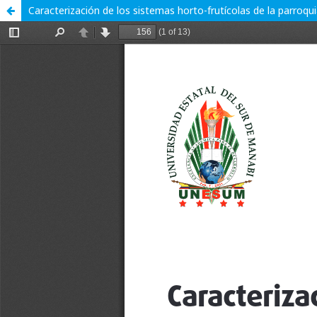
Caracterización de los sistemas horto-frutícolas de la parroqu