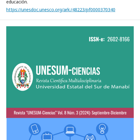
educación.
https://unesdoc.unesco.org/ark:/48223/pf0000370340