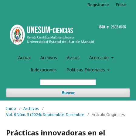
Registrarse
Entrar
Actual
Archivos
Avisos
Acerca de
Indexaciones
Politicas Editoriales
Buscar
Inicio
/
Archivos
/
Vol. 8 Núm. 3 (2024): Septiembre-Diciembre
/
Artículo Originales
Prácticas innovadoras en el