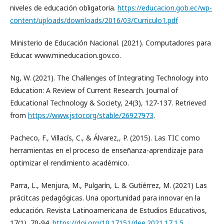
niveles de educación obligatoria.
https://educacion.gob.ec/wp-
content/uploads/downloads/2016/03/Curriculo1.pdf
Ministerio de Educación Nacional. (2021). Computadores para
Educar. www.mineducacion.gov.co.
Ng, W. (2021). The Challenges of Integrating Technology into
Education: A Review of Current Research. Journal of
Educational Technology & Society, 24(3), 127-137. Retrieved
from
https://www.jstor.org/stable/26927973
.
Pacheco, F., Villacís, C., & Álvarez,, P. (2015). Las TIC como
herramientas en el proceso de enseñanza-aprendizaje para
optimizar el rendimiento académico.
Parra, L., Menjura, M., Pulgarín, L. & Gutiérrez, M. (2021) Las
prácitcas pedagógicas. Una oportunidad para innovar en la
educación. Revista Latinoamericana de Estudios Educativos,
17(1), 70-94.
https://doi.org/10.17151/rlee.2021.17.1.5