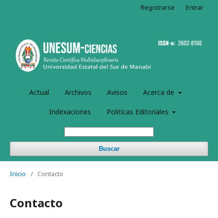
Registrarse
Entrar
Actual
Archivos
Avisos
Acerca de
Indexaciones
Politicas Editoriales
Buscar
Inicio
/
Contacto
Contacto