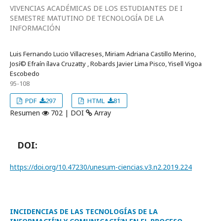
VIVENCIAS ACADÉMICAS DE LOS ESTUDIANTES DE I
SEMESTRE MATUTINO DE TECNOLOGÍA DE LA
INFORMACIÓN
Luis Fernando Lucio Villacreses, Miriam Adriana Castillo Merino,
Josí© Efraí­n ílava Cruzatty , Robards Javier Lima Pisco, Yisell Vigoa
Escobedo
95-108
PDF
297
HTML
81
Resumen
702 | DOI
Array
DOI:
https://doi.org/10.47230/unesum-ciencias.v3.n2.2019.224
INCIDENCIAS DE LAS TECNOLOGÍAS DE LA