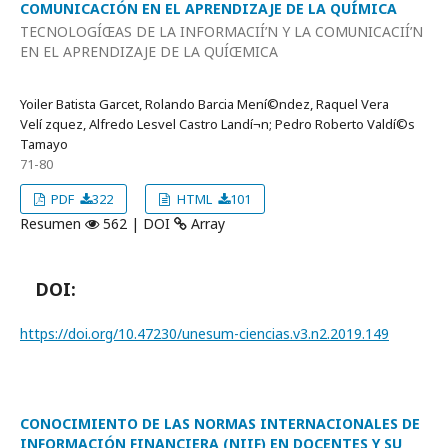
COMUNICACIÓN EN EL APRENDIZAJE DE LA QUÍMICA
TECNOLOGÍŒAS DE LA INFORMACIÍ’N Y LA COMUNICACIÍ’N
EN EL APRENDIZAJE DE LA QUÍŒMICA
Yoiler Batista Garcet, Rolando Barcia Mení©ndez, Raquel Vera
Velí zquez, Alfredo Lesvel Castro Landí¬n; Pedro Roberto Valdí©s
Tamayo
71-80
PDF
322
HTML
101
Resumen
562 | DOI
Array
DOI:
https://doi.org/10.47230/unesum-ciencias.v3.n2.2019.149
CONOCIMIENTO DE LAS NORMAS INTERNACIONALES DE
INFORMACIÓN FINANCIERA (NIIF) EN DOCENTES Y SU