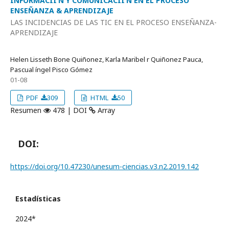
INFORMACIÍ’N Y COMUNICACIÍ’N EN EL PROCESO
ENSEÑANZA & APRENDIZAJE
LAS INCIDENCIAS DE LAS TIC EN EL PROCESO ENSEÑANZA-
APRENDIZAJE
Helen Lisseth Bone Quiñonez, Karla Maribel r Quiñonez Pauca,
Pascual íngel Pisco Gómez
01-08
PDF
309
HTML
50
Resumen
478 | DOI
Array
DOI:
https://doi.org/10.47230/unesum-ciencias.v3.n2.2019.142
Estadísticas
2024*