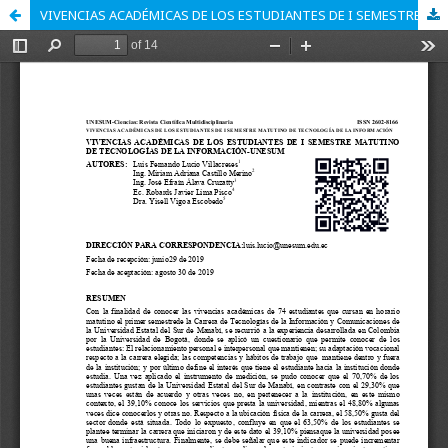
VIVENCIAS ACADÉMICAS DE LOS ESTUDIANTES DE I SEMESTRE MATUTINO DE TECNOLOGÍAS DE LA INFORMACIÓN-UNESUM