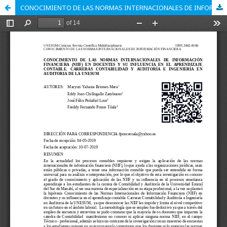
CONOCIMIENTO DE LAS NORMAS INTERNACIONALES DE INFORMACIÓN FINANCIERA (NIIF) EN DOCENTES Y SU INFLUENCIA EN EL APRENDIZAJE CONTABLE. CARRERAS CONTABILIDAD Y AUDITORÍA E INGENIERÍA EN AUDITORIA DE LA UNESUM