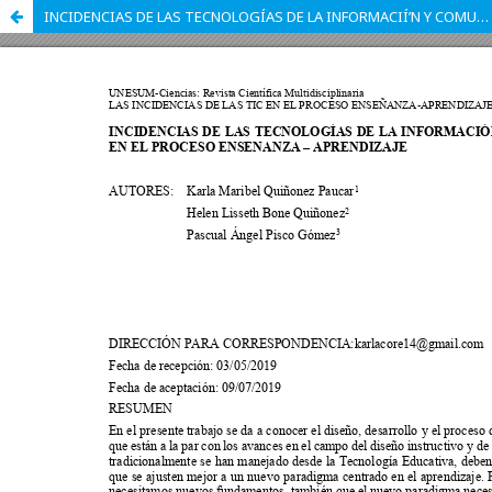
INCIDENCIAS DE LAS TECNOLOGÍAS DE LA INFORMACIÍ’N Y COMUNICACIÍ’N EN EL PROCESO ENSEÑANZA & APRENDIZAJE