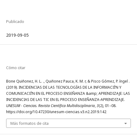
Publicado
2019-09-05
Cómo citar
Bone Quiñonez, H. L. ., Quiñonez Pauca, K. M. r, & Pisco Gómez, P. íngel .
(2019). INCIDENCIAS DE LAS TECNOLOGÍAS DE LA INFORMACIÍ’N Y
COMUNICACIÍ’N EN EL PROCESO ENSEÑANZA &amp; APRENDIZAJE: LAS
INCIDENCIAS DE LAS TIC EN EL PROCESO ENSEÑANZA-APRENDIZAJE.
UNESUM - Ciencias. Revista Científica Multidisciplinaria
,
3
(2), 01–08.
https://doi.org/10.47230/unesum-ciencias.v3.n2.2019.142
Más formatos de cita