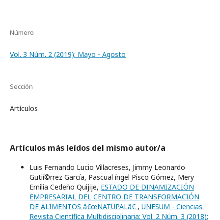
Número
Vol. 3 Núm. 2 (2019): Mayo - Agosto
Sección
Artículos
Artículos más leídos del mismo autor/a
Luis Fernando Lucio Villacreses, Jimmy Leonardo
Gutií©rrez Garcí­a, Pascual íngel Pisco Gómez, Mery
Emilia Cedeño Quijije,
ESTADO DE DINAMIZACIÓN
EMPRESARIAL DEL CENTRO DE TRANSFORMACIÓN
DE ALIMENTOS â€œNATUPALâ€
,
UNESUM - Ciencias.
Revista Científica Multidisciplinaria: Vol. 2 Núm. 3 (2018):