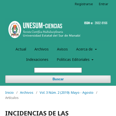
Registrarse
Entrar
Actual
Archivos
Avisos
Acerca de
Indexaciones
Politicas Editoriales
Buscar
Inicio
/
Archivos
/
Vol. 3 Núm. 2 (2019): Mayo - Agosto
/
Artículos
INCIDENCIAS DE LAS