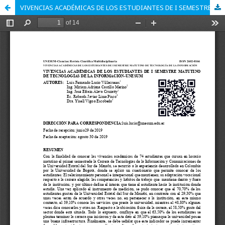
VIVENCIAS ACADÉMICAS DE LOS ESTUDIANTES DE I SEMESTRE MATUTINO DE TECNOLOGÍAS DE LA INFORMACIÓN-UNESUM