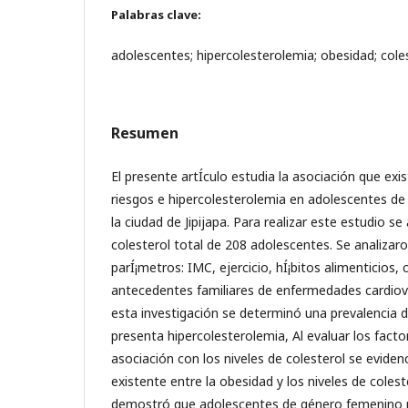
Palabras clave:
adolescentes; hipercolesterolemia; obesidad; cole
Resumen
El presente artÍ­culo estudia la asociación que exi
riesgos e hipercolesterolemia en adolescentes de
la ciudad de Jipijapa. Para realizar este estudio se
colesterol total de 208 adolescentes. Se analizar
parÍ¡metros: IMC, ejercicio, hÍ¡bitos alimenticios
antecedentes familiares de enfermedades cardiova
esta investigación se determinó una prevalencia 
presenta hipercolesterolemia, Al evaluar los facto
asociación con los niveles de colesterol se evidenc
existente entre la obesidad y los niveles de coles
demostró que adolescentes de género femenino 