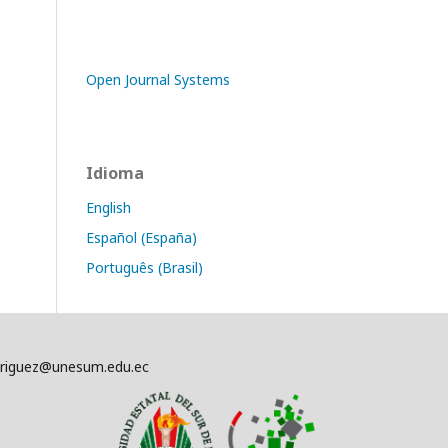
Open Journal Systems
Idioma
English
Español (España)
Português (Brasil)
driguez@unesum.edu.ec