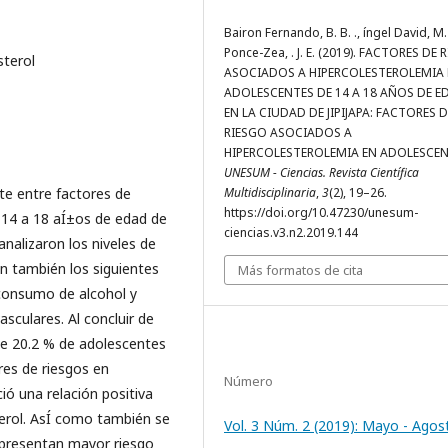
Bairon Fernando, B. B. ., íngel David, M. 
Ponce-Zea, . J. E. (2019). FACTORES DE
sterol
ASOCIADOS A HIPERCOLESTEROLEMIA 
ADOLESCENTES DE 14 A 18 AÑOS DE E
EN LA CIUDAD DE JIPIJAPA: FACTORES D
RIESGO ASOCIADOS A
HIPERCOLESTEROLEMIA EN ADOLESCEN
UNESUM - Ciencias. Revista Científica
ste entre factores de
Multidisciplinaria
,
3
(2), 19–26.
https://doi.org/10.47230/unesum-
 14 a 18 aÍ±os de edad de
ciencias.v3.n2.2019.144
 analizaron los niveles de
on también los siguientes
Más formatos de cita
, consumo de alcohol y
sculares. Al concluir de
de 20.2 % de adolescentes
res de riesgos en
Número
ió una relación positiva
terol. AsÍ­ como también se
Vol. 3 Núm. 2 (2019): Mayo - Agos
presentan mayor riesgo