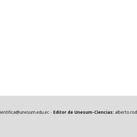
cientifica@unesum.edu.ec -
Editor de Unesum-Ciencias:
alberto.ro