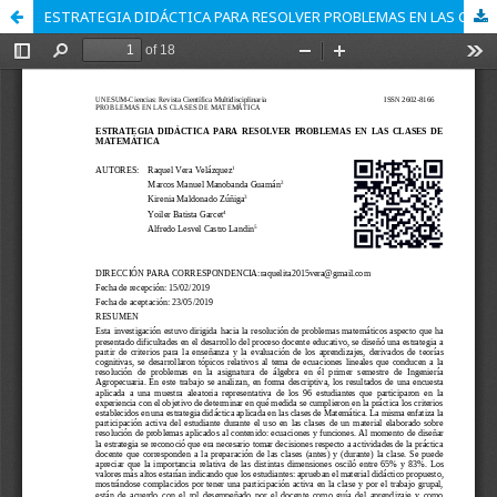
ESTRATEGIA DIDÁCTICA PARA RESOLVER PROBLEMAS EN LAS CLASES DE MATEMÁTICA