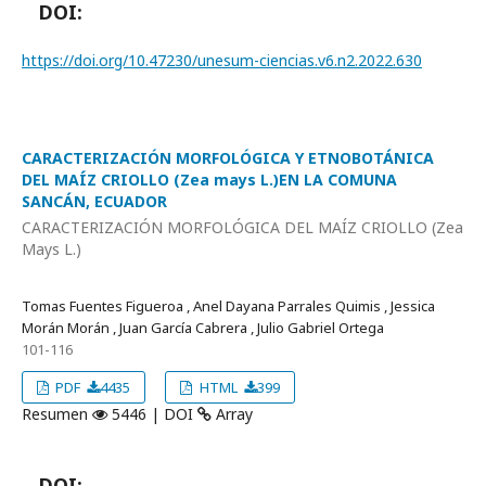
DOI:
https://doi.org/10.47230/unesum-ciencias.v6.n2.2022.630
CARACTERIZACIÓN MORFOLÓGICA Y ETNOBOTÁNICA
DEL MAÍZ CRIOLLO (Zea mays L.)EN LA COMUNA
SANCÁN, ECUADOR
CARACTERIZACIÓN MORFOLÓGICA DEL MAÍZ CRIOLLO (Zea
Mays L.)
Tomas Fuentes Figueroa , Anel Dayana Parrales Quimis , Jessica
Morán Morán , Juan Garcí­a Cabrera , Julio Gabriel Ortega
101-116
PDF
4435
HTML
399
Resumen
5446 | DOI
Array
DOI: