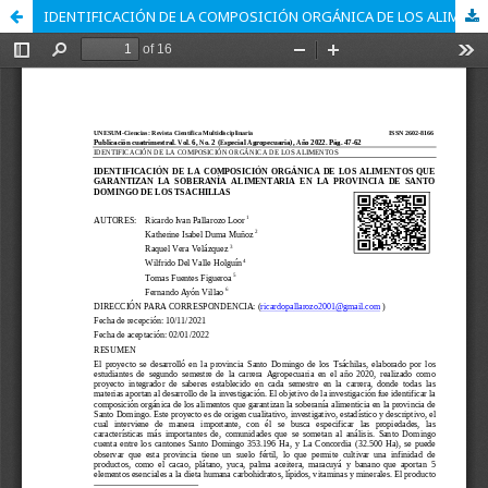
IDENTIFICACIÓN DE LA COMPOSICIÓN ORGÁNICA DE LOS ALIMENTOS QUE GARANTIZAN LA SOBERANÍA ALIMENTARIA EN LA PROVINCIA DE SANTO DOMINGO DE LOS TSACHILLAS