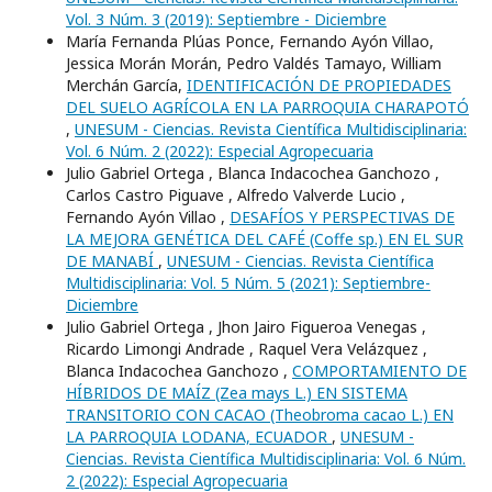
Vol. 3 Núm. 3 (2019): Septiembre - Diciembre
María Fernanda Plúas Ponce, Fernando Ayón Villao,
Jessica Morán Morán, Pedro Valdés Tamayo, William
Merchán García,
IDENTIFICACIÓN DE PROPIEDADES
DEL SUELO AGRÍCOLA EN LA PARROQUIA CHARAPOTÓ
,
UNESUM - Ciencias. Revista Científica Multidisciplinaria:
Vol. 6 Núm. 2 (2022): Especial Agropecuaria
Julio Gabriel Ortega , Blanca Indacochea Ganchozo ,
Carlos Castro Piguave , Alfredo Valverde Lucio ,
Fernando Ayón Villao ,
DESAFÍOS Y PERSPECTIVAS DE
LA MEJORA GENÉTICA DEL CAFÉ (Coffe sp.) EN EL SUR
DE MANABÍ
,
UNESUM - Ciencias. Revista Científica
Multidisciplinaria: Vol. 5 Núm. 5 (2021): Septiembre-
Diciembre
Julio Gabriel Ortega , Jhon Jairo Figueroa Venegas ,
Ricardo Limongi Andrade , Raquel Vera Velázquez ,
Blanca Indacochea Ganchozo ,
COMPORTAMIENTO DE
HÍBRIDOS DE MAÍZ (Zea mays L.) EN SISTEMA
TRANSITORIO CON CACAO (Theobroma cacao L.) EN
LA PARROQUIA LODANA, ECUADOR
,
UNESUM -
Ciencias. Revista Científica Multidisciplinaria: Vol. 6 Núm.
2 (2022): Especial Agropecuaria