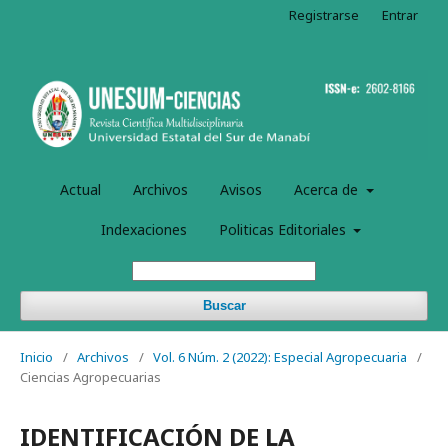
Registrarse
Entrar
Actual
Archivos
Avisos
Acerca de
Indexaciones
Politicas Editoriales
Buscar
Inicio
/
Archivos
/
Vol. 6 Núm. 2 (2022): Especial Agropecuaria
/
Ciencias Agropecuarias
IDENTIFICACIÓN DE LA