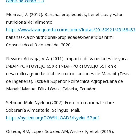
carne-de-cerdo_17/
Monreal, A. (2019). Banana: propiedades, beneficios y valor
nutricional del alimento.
https://www.lavanguardia.com/comer/frutas/20180921/45188433
bananas-valor-nutricional-propiedades-beneficios.html.
Consultado el 3 de abril del 2020.
Nevárez Arteaga, V. A. (2011). Impacto de variedades de yuca
INIAP-PORTOVIEJO 650 e INIAP-PORTOVIEJO 651 en el
desarrollo agroindustrial de cuatro cantones de Manabí. (Tesis
de Ingenería). Escuela Superior Politécnica Agropecuaria de
Manabí Manuel Félix López, Calceta, Ecuador.
Selingué Malí, Nyeléni (2007). Foro Internacional sobre
Soberanía Alimentaria, Selingue, Malí.
https://nyeleni.org/DOWNLOADS/Nyelni_SP.pdf
Ortega, RM; López Sobaler, AM; Andrés P, et al. (2019).