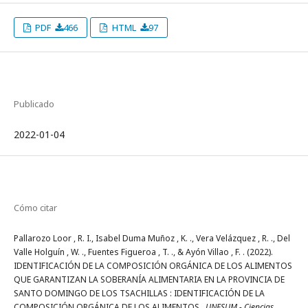
PDF
466
HTML
97
Publicado
2022-01-04
Cómo citar
Pallarozo Loor , R. I., Isabel Duma Muñoz , K. ., Vera Velázquez , R. ., Del
Valle Holguí­n , W. ., Fuentes Figueroa , T. ., & Ayón Villao , F. . (2022).
IDENTIFICACIÓN DE LA COMPOSICIÓN ORGÁNICA DE LOS ALIMENTOS
QUE GARANTIZAN LA SOBERANÍA ALIMENTARIA EN LA PROVINCIA DE
SANTO DOMINGO DE LOS TSACHILLAS : IDENTIFICACIÓN DE LA
COMPOSICIÓN ORGÁNICA DE LOS ALIMENTOS .
UNESUM - Ciencias.