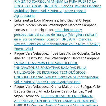
PIMIENTO (CAPSICUM ANNUM L.) PARA PUERTO LA
BOCA, ECUADOR
,
UNESUM - Ciencias. Revista Científica
Multidisciplinaria: Vol. 6 Núm. 2 (2022): Especial
Agropecuaria
Erika Yaritza Loor Marquínez, Julio Gabriel Ortega,
Jessica Morán Morán, Washington Narváez Campana,
Tomas Fuentes Figueroa,
Situación actual y
perspectivas del cultivo de mango (Mangifera indica l.)
en el Sur de Manabi, Ecuador
,
UNESUM - Ciencias.
Revista Científica Multidisciplinaria: Vol. 7 Núm. 1 (2023):
Enero - Abril
Raquel Vera Velázquez , José Luís Alcívar Cobeña, Carlos
Alberto Castro Piguave, Washington Narváez Campana,
ESTRATEGIAS PARA EL DESARROLLO DE
INNOVACIONES EDUCATIVAS BASADAS EN LA
UTILIZACIÓN DE RECURSOS TECNOLÓGICOS
,
UNESUM - Ciencias. Revista Científica Multidisciplinaria:
Vol. 6 Núm. 2 (2022): Especial Agropecuaria
Raquel Vera Velázquez, Kirenia Maldonado Zuñiga, Yoiler
Batista Garcet, Alfredo Lesvel Castro Landin, Yisell
Vigoa Escobedo,
EL EL PROCESO DE ENSEÑANZA-
APRENDIZAJE UN RETO EN EL CAMBIO EDUCATIVO
,
UNESUM - Ciencias. Revista Científica Multidisciplinaria: