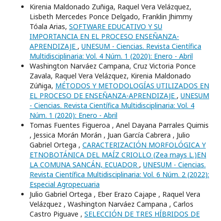
Kirenia Maldonado Zuñiga, Raquel Vera Velázquez,
Lisbeth Mercedes Ponce Delgado, Franklin Jhimmy
Tóala Arias,
SOFTWARE EDUCATIVO Y SU
IMPORTANCIA EN EL PROCESO ENSEÑANZA-
APRENDIZAJE
,
UNESUM - Ciencias. Revista Científica
Multidisciplinaria: Vol. 4 Núm. 1 (2020): Enero - Abril
Washington Narváez Campana, Cruz Victoria Ponce
Zavala, Raquel Vera Velázquez, Kirenia Maldonado
Zúñiga,
MÉTODOS Y METODOLOGÍAS UTILIZADOS EN
EL PROCESO DE ENSEÑANZA-APRENDIZAJE
,
UNESUM
- Ciencias. Revista Científica Multidisciplinaria: Vol. 4
Núm. 1 (2020): Enero - Abril
Tomas Fuentes Figueroa , Anel Dayana Parrales Quimis
, Jessica Morán Morán , Juan Garcí­a Cabrera , Julio
Gabriel Ortega ,
CARACTERIZACIÓN MORFOLÓGICA Y
ETNOBOTÁNICA DEL MAÍZ CRIOLLO (Zea mays L.)EN
LA COMUNA SANCÁN, ECUADOR
,
UNESUM - Ciencias.
Revista Científica Multidisciplinaria: Vol. 6 Núm. 2 (2022):
Especial Agropecuaria
Julio Gabriel Ortega , Eber Erazo Cajape , Raquel Vera
Velázquez , Washington Narváez Campana , Carlos
Castro Piguave ,
SELECCIÓN DE TRES HÍBRIDOS DE