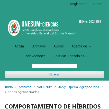
Registrarse
Entrar
Actual
Archivos
Avisos
Acerca de
Indexaciones
Politicas Editoriales
Buscar
Inicio
/
Archivos
/
Vol. 6 Núm. 2 (2022): Especial Agropecuaria
/
Ciencias Agropecuarias
COMPORTAMIENTO DE HÍBRIDOS