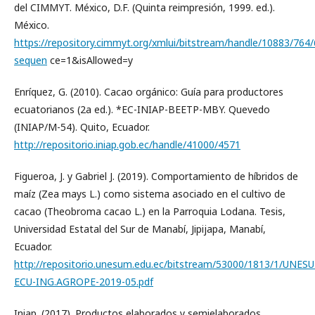
del CIMMYT. México, D.F. (Quinta reimpresión, 1999. ed.).
México.
https://repository.cimmyt.org/xmlui/bitstream/handle/10883/764
sequen
ce=1&isAllowed=y
Enríquez, G. (2010). Cacao orgánico: Guía para productores
ecuatorianos (2a ed.). *EC-INIAP-BEETP-MBY. Quevedo
(INIAP/M-54). Quito, Ecuador.
http://repositorio.iniap.gob.ec/handle/41000/4571
Figueroa, J. y Gabriel J. (2019). Comportamiento de híbridos de
maíz (Zea mays L.) como sistema asociado en el cultivo de
cacao (Theobroma cacao L.) en la Parroquia Lodana. Tesis,
Universidad Estatal del Sur de Manabí, Jipijapa, Manabí,
Ecuador.
http://repositorio.unesum.edu.ec/bitstream/53000/1813/1/UNES
ECU-ING.AGROPE-2019-05.pdf
Iniap. (2017). Productos elaborados y semielaborados.