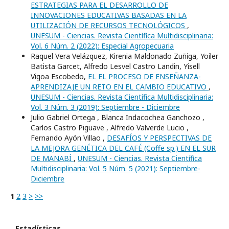
ESTRATEGIAS PARA EL DESARROLLO DE
INNOVACIONES EDUCATIVAS BASADAS EN LA
UTILIZACIÓN DE RECURSOS TECNOLÓGICOS
,
UNESUM - Ciencias. Revista Científica Multidisciplinaria:
Vol. 6 Núm. 2 (2022): Especial Agropecuaria
Raquel Vera Velázquez, Kirenia Maldonado Zuñiga, Yoiler
Batista Garcet, Alfredo Lesvel Castro Landin, Yisell
Vigoa Escobedo,
EL EL PROCESO DE ENSEÑANZA-
APRENDIZAJE UN RETO EN EL CAMBIO EDUCATIVO
,
UNESUM - Ciencias. Revista Científica Multidisciplinaria:
Vol. 3 Núm. 3 (2019): Septiembre - Diciembre
Julio Gabriel Ortega , Blanca Indacochea Ganchozo ,
Carlos Castro Piguave , Alfredo Valverde Lucio ,
Fernando Ayón Villao ,
DESAFÍOS Y PERSPECTIVAS DE
LA MEJORA GENÉTICA DEL CAFÉ (Coffe sp.) EN EL SUR
DE MANABÍ
,
UNESUM - Ciencias. Revista Científica
Multidisciplinaria: Vol. 5 Núm. 5 (2021): Septiembre-
Diciembre
1
2
3
>
>>
Estadísticas