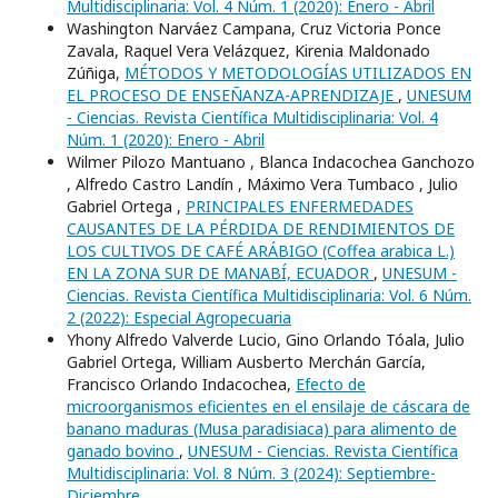
Multidisciplinaria: Vol. 4 Núm. 1 (2020): Enero - Abril
Washington Narváez Campana, Cruz Victoria Ponce
Zavala, Raquel Vera Velázquez, Kirenia Maldonado
Zúñiga,
MÉTODOS Y METODOLOGÍAS UTILIZADOS EN
EL PROCESO DE ENSEÑANZA-APRENDIZAJE
,
UNESUM
- Ciencias. Revista Científica Multidisciplinaria: Vol. 4
Núm. 1 (2020): Enero - Abril
Wilmer Pilozo Mantuano , Blanca Indacochea Ganchozo
, Alfredo Castro Landí­n , Máximo Vera Tumbaco , Julio
Gabriel Ortega ,
PRINCIPALES ENFERMEDADES
CAUSANTES DE LA PÉRDIDA DE RENDIMIENTOS DE
LOS CULTIVOS DE CAFÉ ARÁBIGO (Coffea arabica L.)
EN LA ZONA SUR DE MANABÍ, ECUADOR
,
UNESUM -
Ciencias. Revista Científica Multidisciplinaria: Vol. 6 Núm.
2 (2022): Especial Agropecuaria
Yhony Alfredo Valverde Lucio, Gino Orlando Tóala, Julio
Gabriel Ortega, William Ausberto Merchán García,
Francisco Orlando Indacochea,
Efecto de
microorganismos eficientes en el ensilaje de cáscara de
banano maduras (Musa paradisiaca) para alimento de
ganado bovino
,
UNESUM - Ciencias. Revista Científica
Multidisciplinaria: Vol. 8 Núm. 3 (2024): Septiembre-
Diciembre