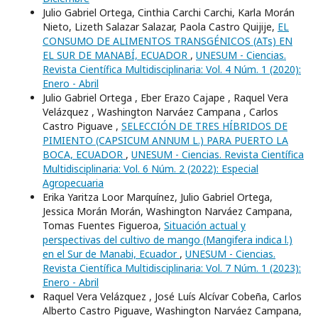
Julio Gabriel Ortega, Cinthia Carchi Carchi, Karla Morán
Nieto, Lizeth Salazar Salazar, Paola Castro Quijije,
EL
CONSUMO DE ALIMENTOS TRANSGÉNICOS (ATs) EN
EL SUR DE MANABÍ, ECUADOR
,
UNESUM - Ciencias.
Revista Científica Multidisciplinaria: Vol. 4 Núm. 1 (2020):
Enero - Abril
Julio Gabriel Ortega , Eber Erazo Cajape , Raquel Vera
Velázquez , Washington Narváez Campana , Carlos
Castro Piguave ,
SELECCIÓN DE TRES HÍBRIDOS DE
PIMIENTO (CAPSICUM ANNUM L.) PARA PUERTO LA
BOCA, ECUADOR
,
UNESUM - Ciencias. Revista Científica
Multidisciplinaria: Vol. 6 Núm. 2 (2022): Especial
Agropecuaria
Erika Yaritza Loor Marquínez, Julio Gabriel Ortega,
Jessica Morán Morán, Washington Narváez Campana,
Tomas Fuentes Figueroa,
Situación actual y
perspectivas del cultivo de mango (Mangifera indica l.)
en el Sur de Manabi, Ecuador
,
UNESUM - Ciencias.
Revista Científica Multidisciplinaria: Vol. 7 Núm. 1 (2023):
Enero - Abril
Raquel Vera Velázquez , José Luís Alcívar Cobeña, Carlos
Alberto Castro Piguave, Washington Narváez Campana,