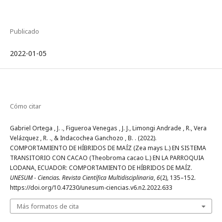
Publicado
2022-01-05
Cómo citar
Gabriel Ortega , J. ., Figueroa Venegas , J. J., Limongi Andrade , R., Vera
Velázquez , R. ., & Indacochea Ganchozo , B. . (2022).
COMPORTAMIENTO DE HÍBRIDOS DE MAÍZ (Zea mays L.) EN SISTEMA
TRANSITORIO CON CACAO (Theobroma cacao L.) EN LA PARROQUIA
LODANA, ECUADOR: COMPORTAMIENTO DE HÍBRIDOS DE MAÍZ.
UNESUM - Ciencias. Revista Científica Multidisciplinaria
,
6
(2), 135–152.
https://doi.org/10.47230/unesum-ciencias.v6.n2.2022.633
Más formatos de cita