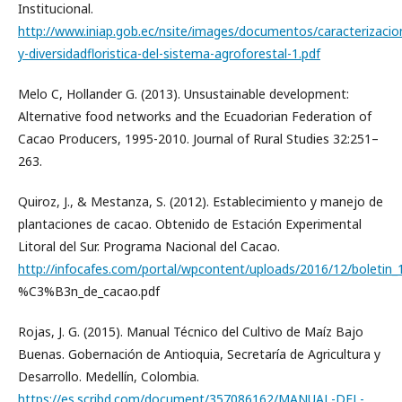
Institucional.
http://www.iniap.gob.ec/nsite/images/documentos/caracterizacio
y-diversidadfloristica-del-sistema-agroforestal-1.pdf
Melo C, Hollander G. (2013). Unsustainable development:
Alternative food networks and the Ecuadorian Federation of
Cacao Producers, 1995-2010. Journal of Rural Studies 32:251–
263.
Quiroz, J., & Mestanza, S. (2012). Establecimiento y manejo de
plantaciones de cacao. Obtenido de Estación Experimental
Litoral del Sur. Programa Nacional del Cacao.
http://infocafes.com/portal/wpcontent/uploads/2016/12/boletin
%C3%B3n_de_cacao.pdf
Rojas, J. G. (2015). Manual Técnico del Cultivo de Maíz Bajo
Buenas. Gobernación de Antioquia, Secretaría de Agricultura y
Desarrollo. Medellín, Colombia.
https://es.scribd.com/document/357086162/MANUAL-DEL-