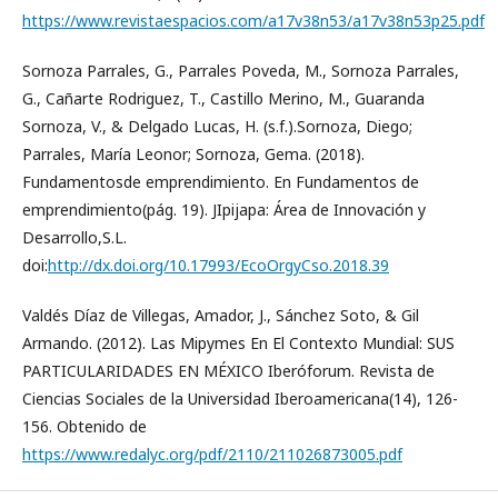
https://www.revistaespacios.com/a17v38n53/a17v38n53p25.pdf
Sornoza Parrales, G., Parrales Poveda, M., Sornoza Parrales,
G., Cañarte Rodriguez, T., Castillo Merino, M., Guaranda
Sornoza, V., & Delgado Lucas, H. (s.f.).Sornoza, Diego;
Parrales, María Leonor; Sornoza, Gema. (2018).
Fundamentosde emprendimiento. En Fundamentos de
emprendimiento(pág. 19). JIpijapa: Área de Innovación y
Desarrollo,S.L.
doi:
http://dx.doi.org/10.17993/EcoOrgyCso.2018.39
Valdés Díaz de Villegas, Amador, J., Sánchez Soto, & Gil
Armando. (2012). Las Mipymes En El Contexto Mundial: SUS
PARTICULARIDADES EN MÉXICO Iberóforum. Revista de
Ciencias Sociales de la Universidad Iberoamericana(14), 126-
156. Obtenido de
https://www.redalyc.org/pdf/2110/211026873005.pdf