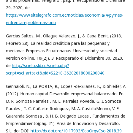
a tres problemas. Telégrafo , pág. 1. Recuperado el Diciembre
29, 2020, de
https://www.eltelegrafo.com.ec/noticias/economia/4/pymes-
enfrentan-problemas-onu
Garcias Saltos, M., Ollague Valarezo, J., & Capa Benit. (2018,
Febrero 28). La realidad crediticia para las pequeñas y
medianas Empresas Ecuatorianas. Universidad y sociedad
version on-line, 10((2)), 3. Recuperado el Diciembre 30, 2020,
de
http://scielo.sld.cu/scielo.php?
script=sci_arttext&pid=S2218-36202018000200040
Gennaioli, N., La PORTA, R., Lopez -de-Silanes, F., & Shleifer, A.
(2012). Human capital Desarrollo empresarial balanceado. En
D. R. Sornoza Parrales , M. L. Parrales Poveda, G. I. Sornoza
Parales , T. C. Cañarte Rodriguez, M. A. CastilloMerino, V. F.
Guaranda Sornoza , & H. B. Delgado Lucas , Fundamentos de
Emprendimiento(pág. 21). Area de Innovacion y Desarrollo,
S.L. doi:DOI:
http://dx.doi.org/10.17993/EcoOrgyCso.2018.39