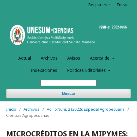
Registrarse
Entrar
Actual
Archivos
Avisos
Acerca de
Indexaciones
Politicas Editoriales
Buscar
Inicio
/
Archivos
/
Vol. 6 Núm. 2 (2022): Especial Agropecuaria
/
Ciencias Agropecuarias
MICROCRÉDITOS EN LA MIPYMES: