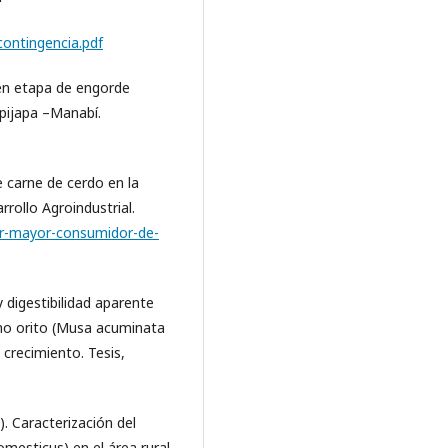
ontingencia.pdf
 en etapa de engorde
ipijapa –Manabí.
.
 carne de cerdo en la
rrollo Agroindustrial.
or-mayor-consumidor-de-
 digestibilidad aparente
ano orito (Musa acuminata
 crecimiento. Tesis,
. Caracterización del
omesticus) en el área rural