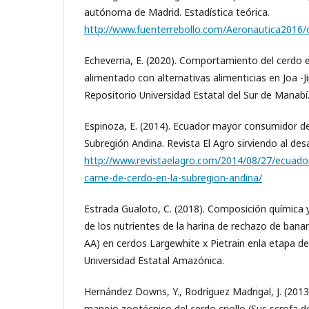
autónoma de Madrid. Estadística teórica.
http://www.fuenterrebollo.com/Aeronautica2016/c
Echeverria, E. (2020). Comportamiento del cerdo
alimentado con alternativas alimenticias en Joa -J
Repositorio Universidad Estatal del Sur de Manabí
Espinoza, E. (2014). Ecuador mayor consumidor de
Subregión Andina. Revista El Agro sirviendo al desa
http://www.revistaelagro.com/2014/08/27/ecuad
carne-de-cerdo-en-la-subregion-andina/
Estrada Gualoto, C. (2018). Composición química y
de los nutrientes de la harina de rechazo de ban
AA) en cerdos Largewhite x Pietrain enla etapa de
Universidad Estatal Amazónica.
Hernández Downs, Y., Rodríguez Madrigal, J. (2013)
manejo zootécnico del cerdo criollo (Sus scrofa d