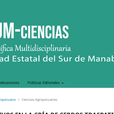
ndexaciones
Politicas Editoriales
gropecuaria
/
Ciencias Agropecuarias