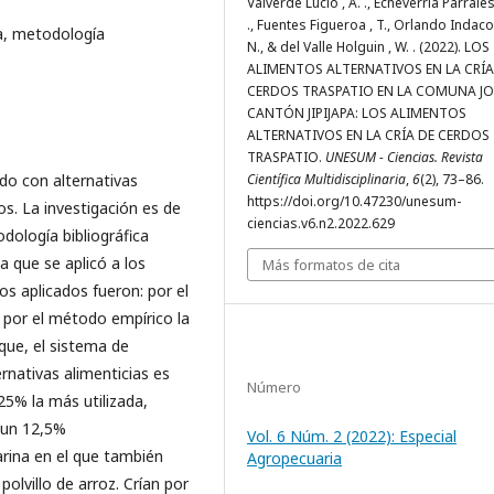
Valverde Lucio , A. ., Echeverria Parrales 
., Fuentes Figueroa , T., Orlando Indaco
a, metodología
N., & del Valle Holguin , W. . (2022). LOS
ALIMENTOS ALTERNATIVOS EN LA CRÍA
CERDOS TRASPATIO EN LA COMUNA JO
CANTÓN JIPIJAPA: LOS ALIMENTOS
ALTERNATIVOS EN LA CRÍA DE CERDOS
TRASPATIO.
UNESUM - Ciencias. Revista
do con alternativas
Científica Multidisciplinaria
,
6
(2), 73–86.
https://doi.org/10.47230/unesum-
s. La investigación es de
ciencias.v6.n2.2022.629
odología bibliográfica
 que se aplicó a los
Más formatos de cita
s aplicados fueron: por el
y por el método empírico la
que, el sistema de
ernativas alimenticias es
Número
25% la más utilizada,
n un 12,5%
Vol. 6 Núm. 2 (2022): Especial
arina en el que también
Agropecuaria
polvillo de arroz. Crían por