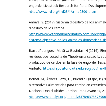
engorde. Livestock Research for Rural Developmen
http://www.lrrd.org/lrrd23/1/alma23001.htm
Amaya, S. (2017). Sistema digestivo de los anim
digestivo de los cerdos.
https://www.veterinarioalternativo.com/index.php/a
sistema-digestivo-de-los-animales-domesticos-si
BarrosRodríguez, M., Silva Bastidas, H (2016). Efe
residuos pos cosecha de Theobroma cacao L. so
productivo de cerdos en la fase de engorde. Tesis
Ambato.
https://repositorio.uta.edu.ec/jspui/ha
Bernal, M., Álvarez Lazo, D., Buendía Quispe, B (2
alternativas alimenticias para cerdos en crecimient
Nacional Daniel Alcides Carrión, Perú. Avances, 21(
https://www.redalyc.org/journal/6378/637867690