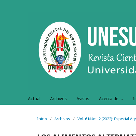
Actual
Archivos
Avisos
Acerca de
I
Inicio
/
Archivos
/
Vol. 6 Núm. 2 (2022): Especial A