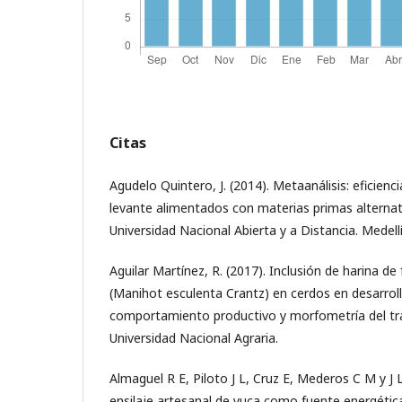
Citas
Agudelo Quintero, J. (2014). Metaanálisis: eficienc
levante alimentados con materias primas alternati
Universidad Nacional Abierta y a Distancia. Medellí
Aguilar Martínez, R. (2017). Inclusión de harina de 
(Manihot esculenta Crantz) en cerdos en desarroll
comportamiento productivo y morfometría del tra
Universidad Nacional Agraria.
Almaguel R E, Piloto J L, Cruz E, Mederos C M y J Ly
ensilaje artesanal de yuca como fuente energétic