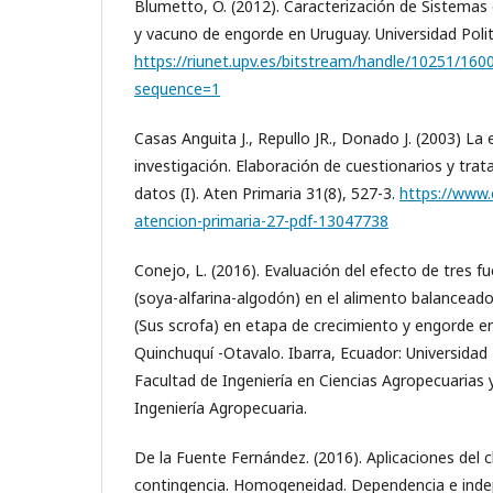
Blumetto, O. (2012). Caracterización de Sistemas
y vacuno de engorde en Uruguay. Universidad Polit
https://riunet.upv.es/bitstream/handle/10251/160
sequence=1
Casas Anguita J., Repullo JR., Donado J. (2003) L
investigación. Elaboración de cuestionarios y trat
datos (I). Aten Primaria 31(8), 527-3.
https://www.e
atencion-primaria-27-pdf-13047738
Conejo, L. (2016). Evaluación del efecto de tres f
(soya-alfarina-algodón) en el alimento balancead
(Sus scrofa) en etapa de crecimiento y engorde e
Quinchuquí -Otavalo. Ibarra, Ecuador: Universidad
Facultad de Ingeniería en Ciencias Agropecuarias 
Ingeniería Agropecuaria.
De la Fuente Fernández. (2016). Aplicaciones del 
contingencia. Homogeneidad. Dependencia e inde