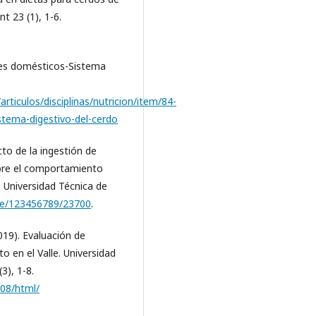
t 23 (1), 1-6.
ales domésticos-Sistema
rticulos/disciplinas/nutricion/item/84-
stema-digestivo-del-cerdo
cto de la ingestión de
bre el comportamiento
, Universidad Técnica de
ndle/123456789/23700
.
019). Evaluación de
o en el Valle. Universidad
3), 1-8.
008/html/