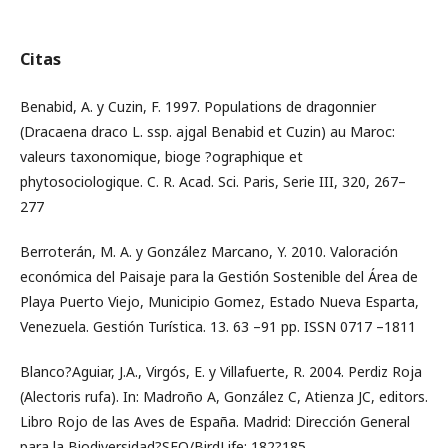
Citas
Benabid, A. y Cuzin, F. 1997. Populations de dragonnier
(Dracaena draco L. ssp. ajgal Benabid et Cuzin) au Maroc:
valeurs taxonomique, bioge ?ographique et
phytosociologique. C. R. Acad. Sci. Paris, Serie III, 320, 267–
277
Berroterán, M. A. y González Marcano, Y. 2010. Valoración
económica del Paisaje para la Gestión Sostenible del Área de
Playa Puerto Viejo, Municipio Gomez, Estado Nueva Esparta,
Venezuela. Gestión Turística. 13. 63 –91 pp. ISSN 0717 –1811
Blanco?Aguiar, J.A., Virgós, E. y Villafuerte, R. 2004. Perdiz Roja
(Alectoris rufa). In: Madroño A, González C, Atienza JC, editors.
Libro Rojo de las Aves de España. Madrid: Dirección General
para la Biodiversidad?SEO/BirdLife; 182?185.