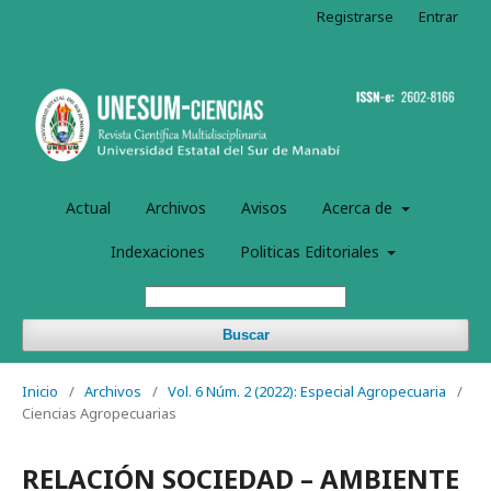
Registrarse
Entrar
Actual
Archivos
Avisos
Acerca de
Indexaciones
Politicas Editoriales
Buscar
Inicio
/
Archivos
/
Vol. 6 Núm. 2 (2022): Especial Agropecuaria
/
Ciencias Agropecuarias
RELACIÓN SOCIEDAD – AMBIENTE