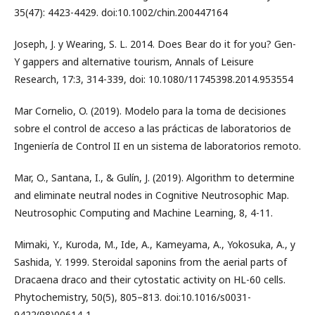
35(47): 4423-4429. doi:10.1002/chin.200447164
Joseph, J. y Wearing, S. L. 2014. Does Bear do it for you? Gen-
Y gappers and alternative tourism, Annals of Leisure
Research, 17:3, 314-339, doi: 10.1080/11745398.2014.953554
Mar Cornelio, O. (2019). Modelo para la toma de decisiones
sobre el control de acceso a las prácticas de laboratorios de
Ingeniería de Control II en un sistema de laboratorios remoto.
Mar, O., Santana, I., & Gulín, J. (2019). Algorithm to determine
and eliminate neutral nodes in Cognitive Neutrosophic Map.
Neutrosophic Computing and Machine Learning, 8, 4-11.
Mimaki, Y., Kuroda, M., Ide, A., Kameyama, A., Yokosuka, A., y
Sashida, Y. 1999. Steroidal saponins from the aerial parts of
Dracaena draco and their cytostatic activity on HL-60 cells.
Phytochemistry, 50(5), 805–813. doi:10.1016/s0031-
9422(98)00614-1