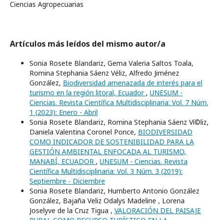
Ciencias Agropecuarias
Artículos más leídos del mismo autor/a
Sonia Rosete Blandariz, Gema Valeria Saltos Toala,
Romina Stephania Sáenz Véliz, Alfredo Jiménez
González,
Biodiversidad amenazada de interés para el
turismo en la región litoral, Ecuador
,
UNESUM -
Ciencias. Revista Científica Multidisciplinaria: Vol. 7 Núm.
1 (2023): Enero - Abril
Sonia Rosete Blandariz, Romina Stephania Sáenz Ví©liz,
Daniela Valentina Coronel Ponce,
BIODIVERSIDAD
COMO INDICADOR DE SOSTENIBILIDAD PARA LA
GESTIÓN AMBIENTAL ENFOCADA AL TURISMO,
MANABÍ, ECUADOR
,
UNESUM - Ciencias. Revista
Científica Multidisciplinaria: Vol. 3 Núm. 3 (2019):
Septiembre - Diciembre
Sonia Rosete Blandariz, Humberto Antonio González
González, Bajaña Veliz Odalys Madeline , Lorena
Joselyve de la Cruz Tigua ,
VALORACIÓN DEL PAISAJE