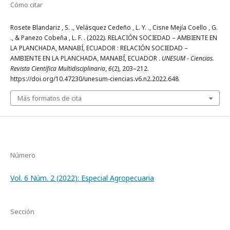
Cómo citar
Rosete Blandariz , S. ., Velásquez Cedeño , L. Y. ., Cisne Mejía Coello , G.
., & Panezo Cobeña , L. F. . (2022). RELACIÓN SOCIEDAD – AMBIENTE EN
LA PLANCHADA, MANABÍ, ECUADOR : RELACIÓN SOCIEDAD –
AMBIENTE EN LA PLANCHADA, MANABÍ, ECUADOR .
UNESUM - Ciencias.
Revista Científica Multidisciplinaria
,
6
(2), 203–212.
https://doi.org/10.47230/unesum-ciencias.v6.n2.2022.648
Más formatos de cita
Número
Vol. 6 Núm. 2 (2022): Especial Agropecuaria
Sección