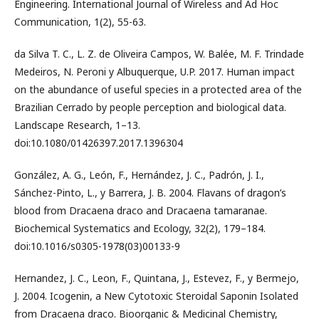
Engineering. International Journal of Wireless and Ad Hoc
Communication, 1(2), 55-63.
da Silva T. C., L. Z. de Oliveira Campos, W. Balée, M. F. Trindade
Medeiros, N. Peroni y Albuquerque, U.P. 2017. Human impact
on the abundance of useful species in a protected area of the
Brazilian Cerrado by people perception and biological data.
Landscape Research, 1–13.
doi:10.1080/01426397.2017.1396304
González, A. G., León, F., Hernández, J. C., Padrón, J. I.,
Sánchez-Pinto, L., y Barrera, J. B. 2004. Flavans of dragon’s
blood from Dracaena draco and Dracaena tamaranae.
Biochemical Systematics and Ecology, 32(2), 179–184.
doi:10.1016/s0305-1978(03)00133-9
Hernandez, J. C., Leon, F., Quintana, J., Estevez, F., y Bermejo,
J. 2004. Icogenin, a New Cytotoxic Steroidal Saponin Isolated
from Dracaena draco. Bioorganic & Medicinal Chemistry,