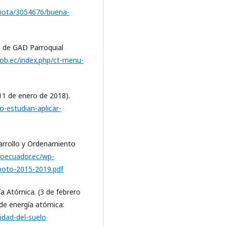
/nota/3054676/buena-
o de GAD Parroquial
gob.ec/index.php/ct-menu-
11 de enero de 2018).
-estudian-aplicar-
sarrollo y Ordenamiento
rioecuador.ec/wp-
poto-2015-2019.pdf
ía Atómica. (3 de febrero
 de energía atómica:
idad-del-suelo