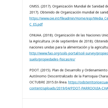
OMSS. (2017). Organización Mundial de Sanidad de
2017). Obtenido de Organización mundial de sanida
https://www.oie.int/fileadmin/Home/esp/Media_Ce
C_ES.pdf
ONUAA. (2018). Organización de las Naciones Unid
la Agricultura. (4 de septiembre de 2018). Obtenid
naciones unidas para la alimentación y la agricultu
http://www.fao.org/soils-portal/soil-survey/propie
suelo/propiedades-fisicas/es/
PDOT. (2015). Plan de Desarrollo y Ordenamiento T
Autónomo Descentralizado de la Parroquia Char
OCTUBRE 2015.En línea.
https://odsterritorioecua
content/uploads/2019/04/PDOT-PARROQUIA-CH