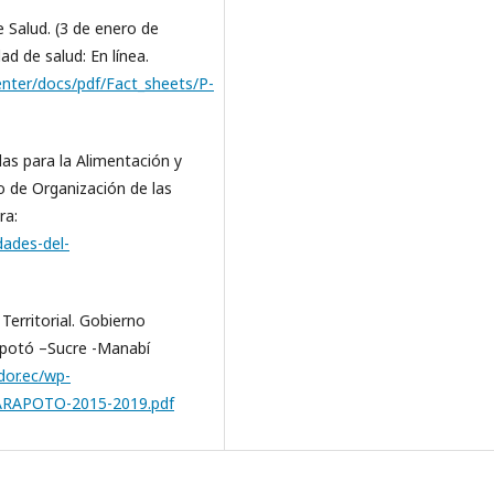
 Salud. (3 de enero de
d de salud: En línea.
nter/docs/pdf/Fact_sheets/P-
as para la Alimentación y
o de Organización de las
ra:
dades-del-
erritorial. Gobierno
apotó –Sucre -Manabí
dor.ec/wp-
ARAPOTO-2015-2019.pdf