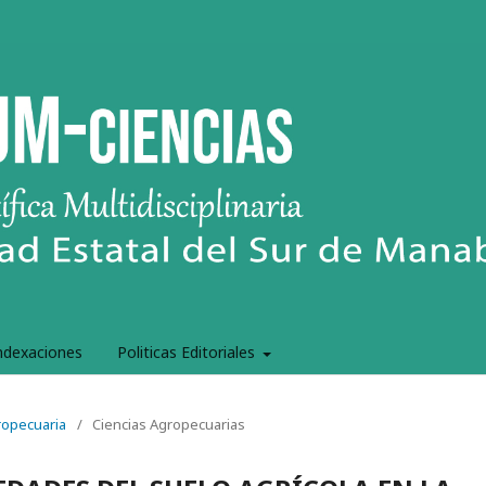
ndexaciones
Politicas Editoriales
gropecuaria
/
Ciencias Agropecuarias