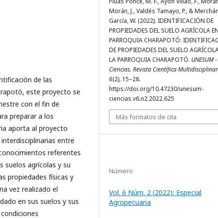
Plúas Ponce, M. F., Ayón Villao, F., Morá
Morán, J., Valdés Tamayo, P., & Merchá
García, W. (2022). IDENTIFICACIÓN DE
PROPIEDADES DEL SUELO AGRÍCOLA EN
PARROQUIA CHARAPOTÓ: IDENTIFICA
DE PROPIEDADES DEL SUELO AGRÍCOLA
LA PARROQUIA CHARAPOTÓ.
UNESUM -
Ciencias. Revista Científica Multidisciplina
ntificación de las
6
(2), 15–28.
https://doi.org/10.47230/unesum-
arapotó, este proyecto se
ciencias.v6.n2.2022.625
mestre con el fin de
ara preparar a los
Más formatos de cita
ria aporta al proyecto
nterdisciplinarias entre
r conocimientos referentes
s suelos agrícolas y su
Número
las propiedades físicas y
na vez realizado el
Vol. 6 Núm. 2 (2022): Especial
dado en sus suelos y sus
Agropecuaria
 condiciones