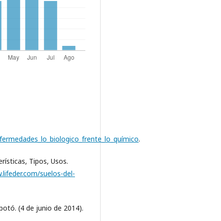
fermedades_lo_biologico_frente_lo_químico
.
erísticas, Tipos, Usos.
.lifeder.com/suelos-del-
otó. (4 de junio de 2014).