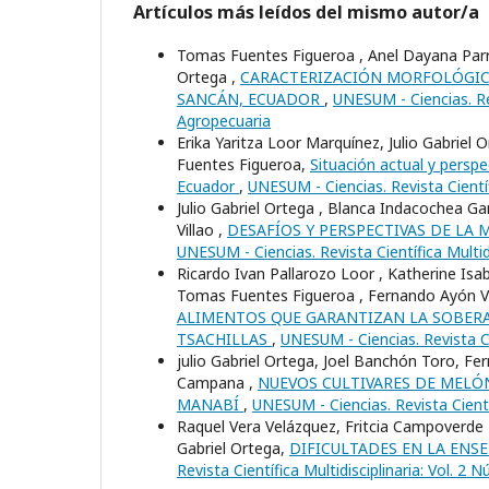
Artículos más leídos del mismo autor/a
Tomas Fuentes Figueroa , Anel Dayana Parral
Ortega ,
CARACTERIZACIÓN MORFOLÓGICA
SANCÁN, ECUADOR
,
UNESUM - Ciencias. Rev
Agropecuaria
Erika Yaritza Loor Marquínez, Julio Gabri
Fuentes Figueroa,
Situación actual y perspe
Ecuador
,
UNESUM - Ciencias. Revista Científi
Julio Gabriel Ortega , Blanca Indacochea Ga
Villao ,
DESAFÍOS Y PERSPECTIVAS DE LA M
UNESUM - Ciencias. Revista Científica Multid
Ricardo Ivan Pallarozo Loor , Katherine Isab
Tomas Fuentes Figueroa , Fernando Ayón Vi
ALIMENTOS QUE GARANTIZAN LA SOBERA
TSACHILLAS
,
UNESUM - Ciencias. Revista Cie
julio Gabriel Ortega, Joel Banchón Toro, 
Campana ,
NUEVOS CULTIVARES DE MELÓN
MANABÍ
,
UNESUM - Ciencias. Revista Cientí
Raquel Vera Velázquez, Fritcia Campoverde 
Gabriel Ortega,
DIFICULTADES EN LA ENS
Revista Científica Multidisciplinaria: Vol. 2