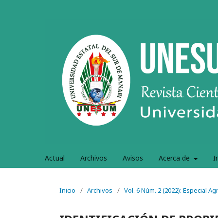
Actual
Archivos
Avisos
Acerca de
I
Inicio
/
Archivos
/
Vol. 6 Núm. 2 (2022): Especial A