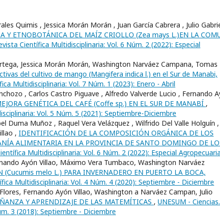
es Quimis , Jessica Morán Morán , Juan Garcí­a Cabrera , Julio Gabri
 Y ETNOBOTÁNICA DEL MAÍZ CRIOLLO (Zea mays L.)EN LA COM
ista Científica Multidisciplinaria: Vol. 6 Núm. 2 (2022): Especial
el Ortega, Jessica Morán Morán, Washington Narváez Campana, Tomas
ctivas del cultivo de mango (Mangifera indica l.) en el Sur de Manabi,
ca Multidisciplinaria: Vol. 7 Núm. 1 (2023): Enero - Abril
nchozo , Carlos Castro Piguave , Alfredo Valverde Lucio , Fernando 
EJORA GENÉTICA DEL CAFÉ (Coffe sp.) EN EL SUR DE MANABÍ
,
isciplinaria: Vol. 5 Núm. 5 (2021): Septiembre-Diciembre
el Duma Muñoz , Raquel Vera Velázquez , Wilfrido Del Valle Holguí­n ,
llao ,
IDENTIFICACIÓN DE LA COMPOSICIÓN ORGÁNICA DE LOS
NÍA ALIMENTARIA EN LA PROVINCIA DE SANTO DOMINGO DE LO
ntífica Multidisciplinaria: Vol. 6 Núm. 2 (2022): Especial Agropecuari
Fernando Ayón Villao, Máximo Vera Tumbaco, Washington Narváez
 (Cucumis melo L.) PARA INVERNADERO EN PUERTO LA BOCA,
fica Multidisciplinaria: Vol. 4 Núm. 4 (2020): Septiembre - Diciembre
Flores, Fernando Ayón Villao, Washington a Narváez Campan, Julio
EÑANZA Y APRENDIZAJE DE LAS MATEMÍTICAS
,
UNESUM - Ciencias.
 Núm. 3 (2018): Septiembre - Diciembre