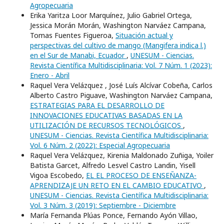
Agropecuaria
Erika Yaritza Loor Marquínez, Julio Gabriel Ortega,
Jessica Morán Morán, Washington Narváez Campana,
Tomas Fuentes Figueroa,
Situación actual y
perspectivas del cultivo de mango (Mangifera indica l.)
en el Sur de Manabi, Ecuador
,
UNESUM - Ciencias.
Revista Científica Multidisciplinaria: Vol. 7 Núm. 1 (2023):
Enero - Abril
Raquel Vera Velázquez , José Luís Alcívar Cobeña, Carlos
Alberto Castro Piguave, Washington Narváez Campana,
ESTRATEGIAS PARA EL DESARROLLO DE
INNOVACIONES EDUCATIVAS BASADAS EN LA
UTILIZACIÓN DE RECURSOS TECNOLÓGICOS
,
UNESUM - Ciencias. Revista Científica Multidisciplinaria:
Vol. 6 Núm. 2 (2022): Especial Agropecuaria
Raquel Vera Velázquez, Kirenia Maldonado Zuñiga, Yoiler
Batista Garcet, Alfredo Lesvel Castro Landin, Yisell
Vigoa Escobedo,
EL EL PROCESO DE ENSEÑANZA-
APRENDIZAJE UN RETO EN EL CAMBIO EDUCATIVO
,
UNESUM - Ciencias. Revista Científica Multidisciplinaria:
Vol. 3 Núm. 3 (2019): Septiembre - Diciembre
María Fernanda Plúas Ponce, Fernando Ayón Villao,