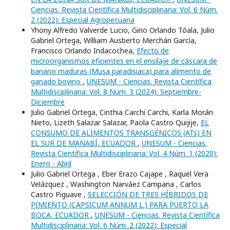
Ciencias. Revista Científica Multidisciplinaria: Vol. 6 Núm.
2 (2022): Especial Agropecuaria
Yhony Alfredo Valverde Lucio, Gino Orlando Tóala, Julio
Gabriel Ortega, William Ausberto Merchán García,
Francisco Orlando Indacochea,
Efecto de
microorganismos eficientes en el ensilaje de cáscara de
banano maduras (Musa paradisiaca) para alimento de
ganado bovino
,
UNESUM - Ciencias. Revista Científica
Multidisciplinaria: Vol. 8 Núm. 3 (2024): Septiembre-
Diciembre
Julio Gabriel Ortega, Cinthia Carchi Carchi, Karla Morán
Nieto, Lizeth Salazar Salazar, Paola Castro Quijije,
EL
CONSUMO DE ALIMENTOS TRANSGÉNICOS (ATs) EN
EL SUR DE MANABÍ, ECUADOR
,
UNESUM - Ciencias.
Revista Científica Multidisciplinaria: Vol. 4 Núm. 1 (2020):
Enero - Abril
Julio Gabriel Ortega , Eber Erazo Cajape , Raquel Vera
Velázquez , Washington Narváez Campana , Carlos
Castro Piguave ,
SELECCIÓN DE TRES HÍBRIDOS DE
PIMIENTO (CAPSICUM ANNUM L.) PARA PUERTO LA
BOCA, ECUADOR
,
UNESUM - Ciencias. Revista Científica
Multidisciplinaria: Vol. 6 Núm. 2 (2022): Especial