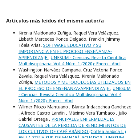
Artículos más leídos del mismo autor/a
Kirenia Maldonado Zuñiga, Raquel Vera Velázquez,
Lisbeth Mercedes Ponce Delgado, Franklin Jhimmy
Tóala Arias,
SOFTWARE EDUCATIVO Y SU
IMPORTANCIA EN EL PROCESO ENSEÑANZA-
APRENDIZAJE
,
UNESUM - Ciencias. Revista Científica
Multidisciplinaria: Vol. 4 Núm. 1 (2020): Enero - Abril
Washington Narváez Campana, Cruz Victoria Ponce
Zavala, Raquel Vera Velázquez, Kirenia Maldonado
Zúñiga,
MÉTODOS Y METODOLOGÍAS UTILIZADOS EN
EL PROCESO DE ENSEÑANZA-APRENDIZAJE
,
UNESUM
- Ciencias. Revista Científica Multidisciplinaria: Vol. 4
Núm. 1 (2020): Enero - Abril
Wilmer Pilozo Mantuano , Blanca Indacochea Ganchozo
, Alfredo Castro Landí­n , Máximo Vera Tumbaco , Julio
Gabriel Ortega ,
PRINCIPALES ENFERMEDADES
CAUSANTES DE LA PÉRDIDA DE RENDIMIENTOS DE
LOS CULTIVOS DE CAFÉ ARÁBIGO (Coffea arabica L.)
EN LA ZONA SUR DE MANABÍ, ECUADOR
,
UNESUM -