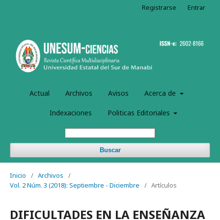
Registrarse
Entrar
Actual
Archivos
Avisos
Acerca de
Indexaciones
Politicas Editoriales
Buscar
Inicio
/
Archivos
/
Vol. 2 Núm. 3 (2018): Septiembre - Diciembre
/
Artículos
DIFICULTADES EN LA ENSEÑANZA