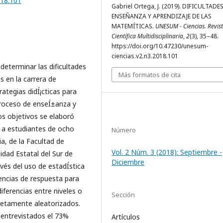
018.101
Gabriel Ortega, J. (2019). DIFICULTADE
ENSEÑANZA Y APRENDIZAJE DE LAS
MATEMÍTICAS.
UNESUM - Ciencias. Revis
Científica Multidisciplinaria
,
2
(3), 35–48.
https://doi.org/10.47230/unesum-
ciencias.v2.n3.2018.101
determinar las dificultades
Más formatos de cita
s en la carrera de
rategias didÍ¡cticas para
 proceso de enseÍ±anza y
os objetivos se elaboró
 a estudiantes de ocho
Número
a, de la Facultad de
Vol. 2 Núm. 3 (2018): Septiembre -
sidad Estatal del Sur de
Diciembre
ravés del uso de estadÍ­stica
uencias de respuesta para
diferencias entre niveles o
Sección
letamente aleatorizados.
 entrevistados el 73%
Artículos