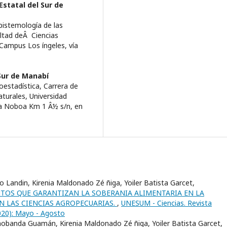
Estatal del Sur de
pistemologí­a de las
ultad deÂ Ciencias
 Campus Los íngeles, ví­a
Sur de Manabí­
estadí­stica, Carrera de
aturales, Universidad
í­a Noboa Km 1 Â½ s/n, en
o Landin, Kirenia Maldonado Zé ñiga, Yoiler Batista Garcet,
TOS QUE GARANTIZAN LA SOBERANIA ALIMENTARIA EN LA
 LAS CIENCIAS AGROPECUARIAS.
,
UNESUM - Ciencias. Revista
(2020): Mayo - Agosto
banda Guamán, Kirenia Maldonado Zé ñiga, Yoiler Batista Garcet,