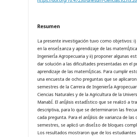
https://doi.org/10.47230/unesum-ciencias.v2.n3.2
Resumen
La presente investigación tuvo como objetivos: i) 
en la enseÍ±anza y aprendizaje de las matemÍ¡tica
IngenierÍ­a Agropecuaria y ii) proponer algunas est
dar solución a las dificultades presentadas en el
aprendizaje de las matemÍ¡ticas. Para cumplir est
una encuesta de ocho preguntas que se aplicaron
semestres de la Carrera de IngenierÍ­a Agropecuari
Ciencias Naturales y de la Agricultura de la Univer
ManabÍ­. El anÍ¡lisis estadÍ­stico que se realizó a t
descriptiva, para lo que se determinaron las frec
cada pregunta. Para el anÍ¡lisis de varianza de las 
semestres, se aplicó un diseÍ±o de bloques comp
Los resultados mostraron que de los estudiantes