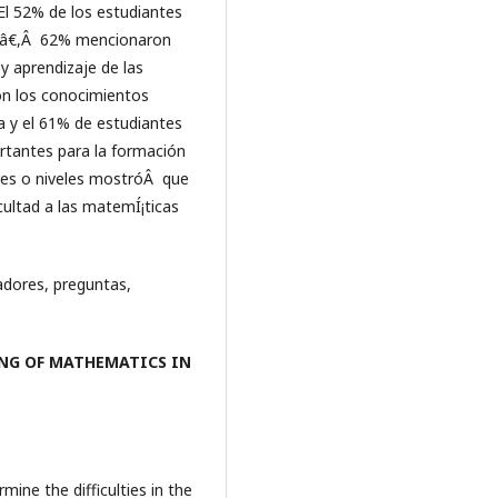
El 52% de los estudiantes
virâ€,Â 62% mencionaron
y aprendizaje de las
on los conocimientos
ia y el 61% de estudiantes
rtantes para la formación
stres o niveles mostróÂ que
cultad a las matemÍ¡ticas
adores, preguntas,
ING OF MATHEMATICS IN
mine the difficulties in the