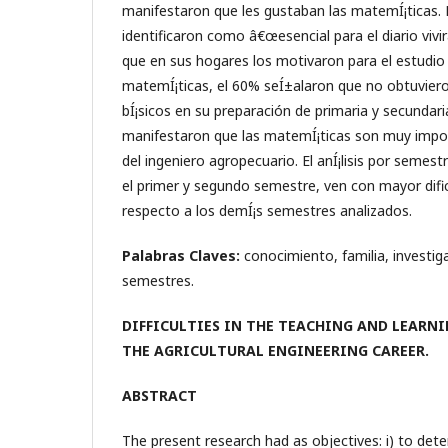
manifestaron que les gustaban las matemÍ¡ticas. 
identificaron como â€œesencial para el diario vi
que en sus hogares los motivaron para el estudio 
matemÍ¡ticas, el 60% seÍ±alaron que no obtuvier
bÍ¡sicos en su preparación de primaria y secundar
manifestaron que las matemÍ¡ticas son muy impo
del ingeniero agropecuario. El anÍ¡lisis por seme
el primer y segundo semestre, ven con mayor difi
respecto a los demÍ¡s semestres analizados.
Palabras Claves:
conocimiento, familia, investig
semestres.
DIFFICULTIES IN THE TEACHING AND LEARN
THE AGRICULTURAL ENGINEERING CAREER.
ABSTRACT
The present research had as objectives: i) to deter