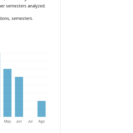
her semesters analyzed.
tions, semesters.