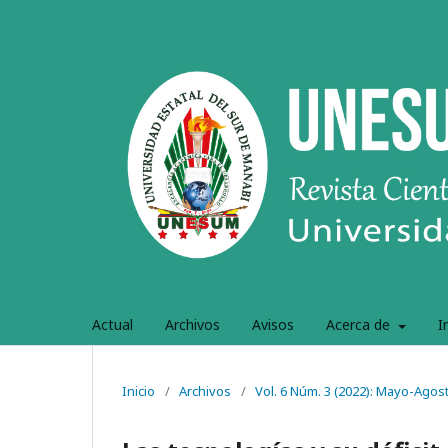
Actual
Archivos
Avisos
Acerca de
I
Inicio
/
Archivos
/
Vol. 6 Núm. 3 (2022): Mayo-Agos