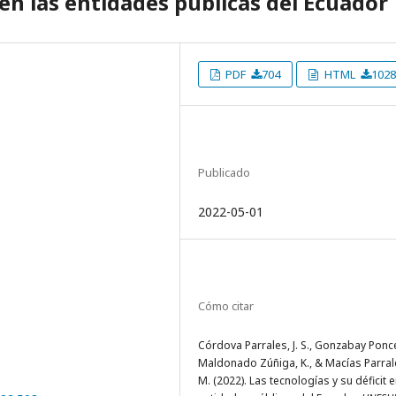
 en las entidades públicas del Ecuador
PDF
704
HTML
1028
Publicado
2022-05-01
Cómo citar
Córdova Parrales, J. S., Gonzabay Ponce, 
Maldonado Zúñiga, K., & Macías Parrale
M. (2022). Las tecnologías y su déficit e