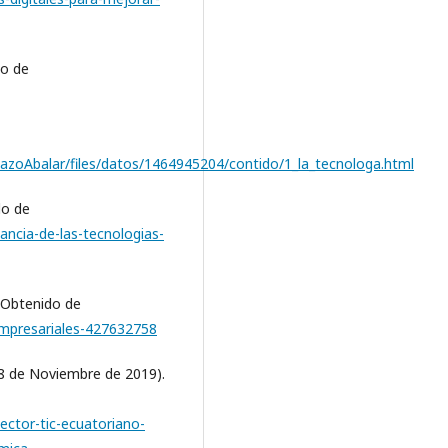
do de
pazoAbalar/files/datos/1464945204/contido/1_la_tecnologa.html
do de
ncia-de-las-tecnologias-
. Obtenido de
-empresariales-427632758
8 de Noviembre de 2019).
sector-tic-ecuatoriano-