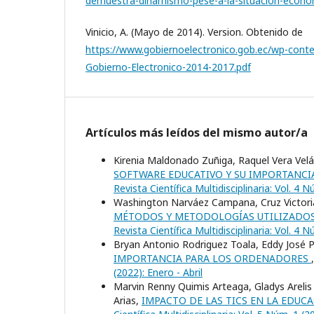
demuestra-dinamismo-pese-a-la-situacion-econo
Vinicio, A. (Mayo de 2014). Version. Obtenido de
https://www.gobiernoelectronico.gob.ec/wp-cont
Gobierno-Electronico-2014-2017.pdf
Artículos más leídos del mismo autor/a
Kirenia Maldonado Zuñiga, Raquel Vera Velá
SOFTWARE EDUCATIVO Y SU IMPORTANCI
Revista Científica Multidisciplinaria: Vol. 4 N
Washington Narváez Campana, Cruz Victoria
MÉTODOS Y METODOLOGÍAS UTILIZADOS
Revista Científica Multidisciplinaria: Vol. 4 N
Bryan Antonio Rodriguez Toala, Eddy José 
IMPORTANCIA PARA LOS ORDENADORES
(2022): Enero - Abril
Marvin Renny Quimis Arteaga, Gladys Arelis
Arias,
IMPACTO DE LAS TICS EN LA EDUC