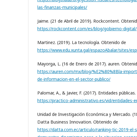
las-finanzas-municipales/
Jaime. (21 de Abril de 2019). Rockcontent. Obteni
https://rockcontent.com/es/blog/gobierno-digital/
Martinez. (2019). La tecnología. Obtenido de
https://www.edu.xunta.gal/espazoAbalar/sites/es
Mayorga, L. (16 de Enero de 2017). auren. Obteni
https://auren.com/mx/blog/%E2%80%8Bla-importa
de-informacion-en-el-sector-publico/
Palomar, A., & Javier, F. (2017). Entidades públicas
https://practico-administrativo.es/vid/entidades
Unidad de Investigación Económica y Mercado. (1
Datta Business Innovation. Obtenido de
https://datta.com.ec/articulo/ranking-tic-2019-el-