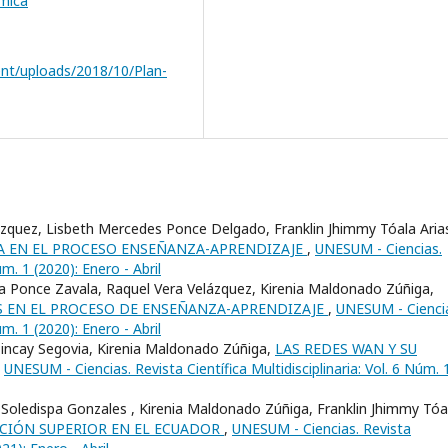
mica
ent/uploads/2018/10/Plan-
zquez, Lisbeth Mercedes Ponce Delgado, Franklin Jhimmy Tóala Aria
A EN EL PROCESO ENSEÑANZA-APRENDIZAJE
,
UNESUM - Ciencias.
úm. 1 (2020): Enero - Abril
 Ponce Zavala, Raquel Vera Velázquez, Kirenia Maldonado Zúñiga,
 EN EL PROCESO DE ENSEÑANZA-APRENDIZAJE
,
UNESUM - Cienci
úm. 1 (2020): Enero - Abril
Pincay Segovia, Kirenia Maldonado Zúñiga,
LAS REDES WAN Y SU
,
UNESUM - Ciencias. Revista Científica Multidisciplinaria: Vol. 6 Núm. 
 Soledispa Gonzales , Kirenia Maldonado Zúñiga, Franklin Jhimmy Tóa
ACIÓN SUPERIOR EN EL ECUADOR
,
UNESUM - Ciencias. Revista