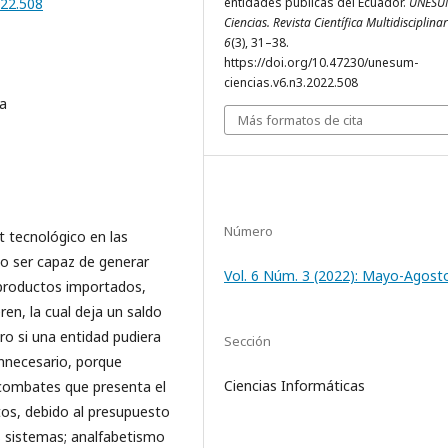
entidades públicas del Ecuador.
UNESU
022.508
Ciencias. Revista Científica Multidisciplina
6
(3), 31–38.
https://doi.org/10.47230/unesum-
ciencias.v6.n3.2022.508
ia
Más formatos de cita
Número
t tecnológico en las
no ser capaz de generar
Vol. 6 Núm. 3 (2022): Mayo-Agost
 productos importados,
ren, la cual deja un saldo
ero si una entidad pudiera
Sección
innecesario, porque
Ciencias Informáticas
s combates que presenta el
tos, debido al presupuesto
os sistemas; analfabetismo