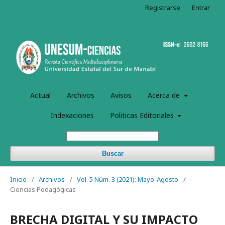
Registrarse
Entrar
Actual
Archivos
Avisos
Acerca de
Indexaciones
Politicas Editoriales
Buscar
Inicio
/
Archivos
/
Vol. 5 Núm. 3 (2021): Mayo-Agosto
/
Ciencias Pedagógicas
BRECHA DIGITAL Y SU IMPACTO