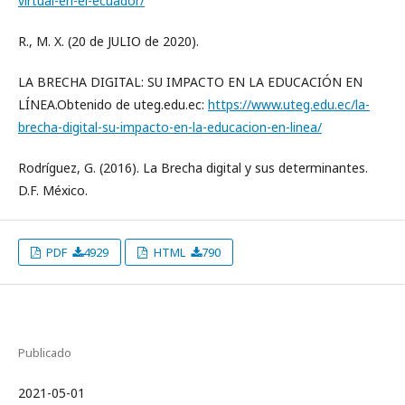
virtual-en-el-ecuador/
R., M. X. (20 de JULIO de 2020).
LA BRECHA DIGITAL: SU IMPACTO EN LA EDUCACIÓN EN
LÍNEA.Obtenido de uteg.edu.ec:
https://www.uteg.edu.ec/la-
brecha-digital-su-impacto-en-la-educacion-en-linea/
Rodríguez, G. (2016). La Brecha digital y sus determinantes.
D.F. México.
PDF
4929
HTML
790
Publicado
2021-05-01