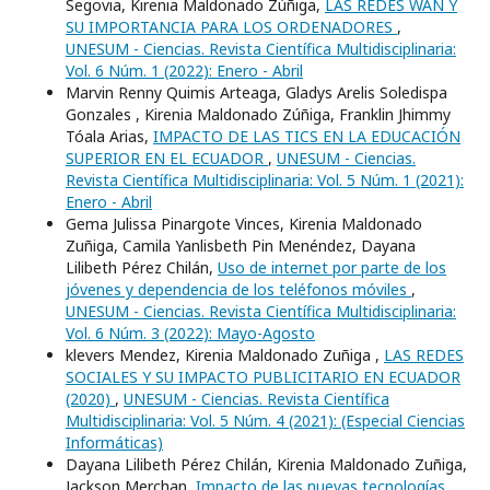
Segovia, Kirenia Maldonado Zúñiga,
LAS REDES WAN Y
SU IMPORTANCIA PARA LOS ORDENADORES
,
UNESUM - Ciencias. Revista Científica Multidisciplinaria:
Vol. 6 Núm. 1 (2022): Enero - Abril
Marvin Renny Quimis Arteaga, Gladys Arelis Soledispa
Gonzales , Kirenia Maldonado Zúñiga, Franklin Jhimmy
Tóala Arias,
IMPACTO DE LAS TICS EN LA EDUCACIÓN
SUPERIOR EN EL ECUADOR
,
UNESUM - Ciencias.
Revista Científica Multidisciplinaria: Vol. 5 Núm. 1 (2021):
Enero - Abril
Gema Julissa Pinargote Vinces, Kirenia Maldonado
Zuñiga, Camila Yanlisbeth Pin Menéndez, Dayana
Lilibeth Pérez Chilán,
Uso de internet por parte de los
jóvenes y dependencia de los teléfonos móviles
,
UNESUM - Ciencias. Revista Científica Multidisciplinaria:
Vol. 6 Núm. 3 (2022): Mayo-Agosto
klevers Mendez, Kirenia Maldonado Zuñiga ,
LAS REDES
SOCIALES Y SU IMPACTO PUBLICITARIO EN ECUADOR
(2020)
,
UNESUM - Ciencias. Revista Científica
Multidisciplinaria: Vol. 5 Núm. 4 (2021): (Especial Ciencias
Informáticas)
Dayana Lilibeth Pérez Chilán, Kirenia Maldonado Zuñiga,
Jackson Merchan,
Impacto de las nuevas tecnologías