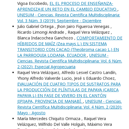
Vigoa Escobedo,
EL EL PROCESO DE ENSEÑANZA-
APRENDIZAJE UN RETO EN EL CAMBIO EDUCATIVO
,
UNESUM - Ciencias. Revista Científica Multidisciplinaria:
Vol. 3 Núm. 3 (2019): Septiembre - Diciembre
Julio Gabriel Ortega , Jhon Jairo Figueroa Venegas ,
Ricardo Limongi Andrade , Raquel Vera Velázquez ,
Blanca Indacochea Ganchozo ,
COMPORTAMIENTO DE
HÍBRIDOS DE MAÍZ (Zea mays L.) EN SISTEMA
TRANSITORIO CON CACAO (Theobroma cacao L.) EN
LA PARROQUIA LODANA, ECUADOR
,
UNESUM -
Ciencias. Revista Científica Multidisciplinaria: Vol. 6 Núm.
2 (2022): Especial Agropecuaria
Raquel Vera Velázquez, Alfredo Lesvel Castro Landí­n,
Yhony Alfredo Valverde Lucio, Jesé s Eduardo Choez,
EVALUACIÓN DE CUATRO TIPOS DE SUSTRATOS PARA
LA PRODUCCIÓN DE PLÍNTULAS DE PAPAYA (CARICA
PAPAYA L) EN FASE DE VIVERO EN EL CANTÓN
JIPIJAPA, PROVINCIA DE MANABÍ.
,
UNESUM - Ciencias.
Revista Científica Multidisciplinaria: Vol. 4 Núm. 2 (2020):
Mayo - Agosto
María Mercedes Chiquito Ormaza , Raquel Vera
Velázquez, Wilfrido Del Valle Holguín, Máximo Vera