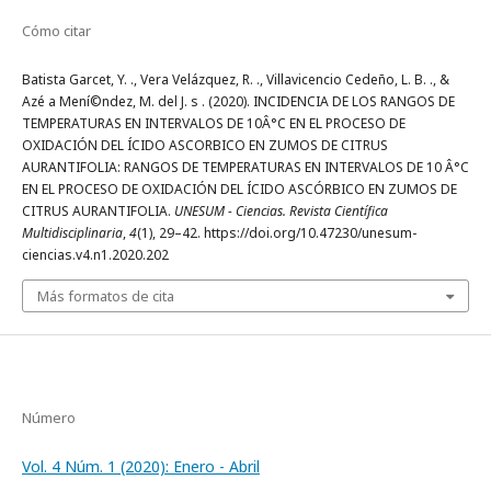
Cómo citar
Batista Garcet, Y. ., Vera Velázquez, R. ., Villavicencio Cedeño, L. B. ., &
Azé a Mení©ndez, M. del J. s . (2020). INCIDENCIA DE LOS RANGOS DE
TEMPERATURAS EN INTERVALOS DE 10Â°C EN EL PROCESO DE
OXIDACIÓN DEL ÍCIDO ASCORBICO EN ZUMOS DE CITRUS
AURANTIFOLIA: RANGOS DE TEMPERATURAS EN INTERVALOS DE 10 Â°C
EN EL PROCESO DE OXIDACIÓN DEL ÍCIDO ASCÓRBICO EN ZUMOS DE
CITRUS AURANTIFOLIA.
UNESUM - Ciencias. Revista Científica
Multidisciplinaria
,
4
(1), 29–42. https://doi.org/10.47230/unesum-
ciencias.v4.n1.2020.202
Más formatos de cita
Número
Vol. 4 Núm. 1 (2020): Enero - Abril