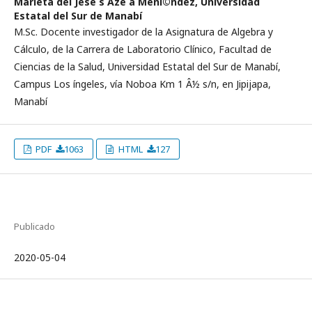
Marieta del Jesé s Azé a Mení©ndez,
Universidad
Estatal del Sur de Manabí­
M.Sc. Docente investigador de la Asignatura de Algebra y
Cálculo, de la Carrera de Laboratorio Clí­nico, Facultad de
Ciencias de la Salud, Universidad Estatal del Sur de Manabí­,
Campus Los íngeles, ví­a Noboa Km 1 Â½ s/n, en Jipijapa,
Manabí­
PDF
1063
HTML
127
Publicado
2020-05-04