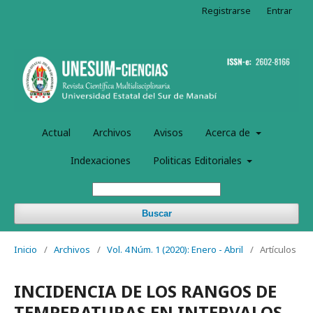
Registrarse
Entrar
Actual
Archivos
Avisos
Acerca de
Indexaciones
Politicas Editoriales
Buscar
Inicio
/
Archivos
/
Vol. 4 Núm. 1 (2020): Enero - Abril
/
Artículos
INCIDENCIA DE LOS RANGOS DE
TEMPERATURAS EN INTERVALOS