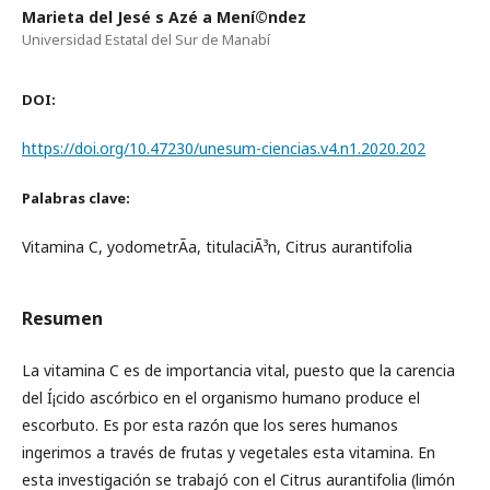
Marieta del Jesé s Azé a Mení©ndez
Universidad Estatal del Sur de Manabí­
DOI:
https://doi.org/10.47230/unesum-ciencias.v4.n1.2020.202
Palabras clave:
Vitamina C, yodometrÃ­a, titulaciÃ³n, Citrus aurantifolia
Resumen
La vitamina C es de importancia vital, puesto que la carencia
del Í¡cido ascórbico en el organismo humano produce el
escorbuto. Es por esta razón que los seres humanos
ingerimos a través de frutas y vegetales esta vitamina. En
esta investigación se trabajó con el Citrus aurantifolia (limón