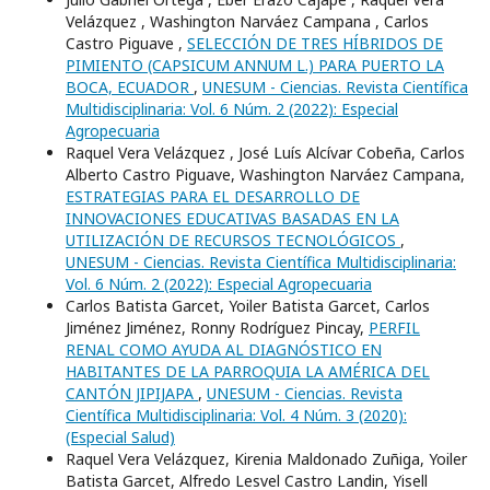
Velázquez , Washington Narváez Campana , Carlos
Castro Piguave ,
SELECCIÓN DE TRES HÍBRIDOS DE
PIMIENTO (CAPSICUM ANNUM L.) PARA PUERTO LA
BOCA, ECUADOR
,
UNESUM - Ciencias. Revista Científica
Multidisciplinaria: Vol. 6 Núm. 2 (2022): Especial
Agropecuaria
Raquel Vera Velázquez , José Luís Alcívar Cobeña, Carlos
Alberto Castro Piguave, Washington Narváez Campana,
ESTRATEGIAS PARA EL DESARROLLO DE
INNOVACIONES EDUCATIVAS BASADAS EN LA
UTILIZACIÓN DE RECURSOS TECNOLÓGICOS
,
UNESUM - Ciencias. Revista Científica Multidisciplinaria:
Vol. 6 Núm. 2 (2022): Especial Agropecuaria
Carlos Batista Garcet, Yoiler Batista Garcet, Carlos
Jiménez Jiménez, Ronny Rodríguez Pincay,
PERFIL
RENAL COMO AYUDA AL DIAGNÓSTICO EN
HABITANTES DE LA PARROQUIA LA AMÉRICA DEL
CANTÓN JIPIJAPA
,
UNESUM - Ciencias. Revista
Científica Multidisciplinaria: Vol. 4 Núm. 3 (2020):
(Especial Salud)
Raquel Vera Velázquez, Kirenia Maldonado Zuñiga, Yoiler
Batista Garcet, Alfredo Lesvel Castro Landin, Yisell