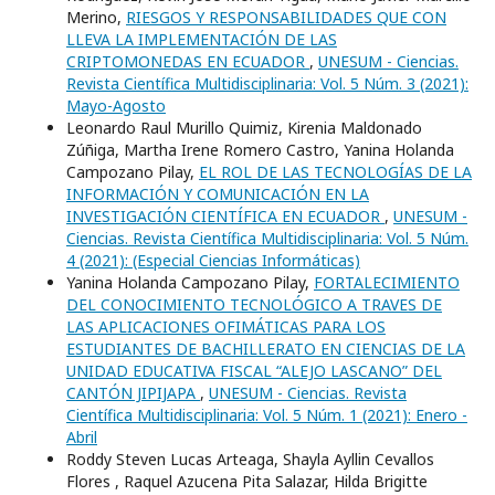
Merino,
RIESGOS Y RESPONSABILIDADES QUE CON
LLEVA LA IMPLEMENTACIÓN DE LAS
CRIPTOMONEDAS EN ECUADOR
,
UNESUM - Ciencias.
Revista Científica Multidisciplinaria: Vol. 5 Núm. 3 (2021):
Mayo-Agosto
Leonardo Raul Murillo Quimiz, Kirenia Maldonado
Zúñiga, Martha Irene Romero Castro, Yanina Holanda
Campozano Pilay,
EL ROL DE LAS TECNOLOGÍAS DE LA
INFORMACIÓN Y COMUNICACIÓN EN LA
INVESTIGACIÓN CIENTÍFICA EN ECUADOR
,
UNESUM -
Ciencias. Revista Científica Multidisciplinaria: Vol. 5 Núm.
4 (2021): (Especial Ciencias Informáticas)
Yanina Holanda Campozano Pilay,
FORTALECIMIENTO
DEL CONOCIMIENTO TECNOLÓGICO A TRAVES DE
LAS APLICACIONES OFIMÁTICAS PARA LOS
ESTUDIANTES DE BACHILLERATO EN CIENCIAS DE LA
UNIDAD EDUCATIVA FISCAL “ALEJO LASCANO” DEL
CANTÓN JIPIJAPA
,
UNESUM - Ciencias. Revista
Científica Multidisciplinaria: Vol. 5 Núm. 1 (2021): Enero -
Abril
Roddy Steven Lucas Arteaga, Shayla Ayllin Cevallos
Flores , Raquel Azucena Pita Salazar, Hilda Brigitte