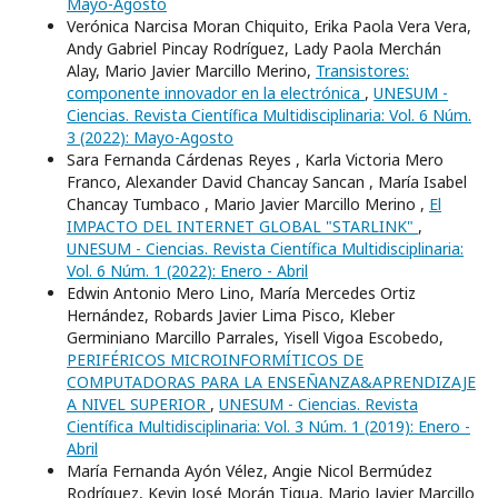
Mayo-Agosto
Verónica Narcisa Moran Chiquito, Erika Paola Vera Vera,
Andy Gabriel Pincay Rodríguez, Lady Paola Merchán
Alay, Mario Javier Marcillo Merino,
Transistores:
componente innovador en la electrónica
,
UNESUM -
Ciencias. Revista Científica Multidisciplinaria: Vol. 6 Núm.
3 (2022): Mayo-Agosto
Sara Fernanda Cárdenas Reyes , Karla Victoria Mero
Franco, Alexander David Chancay Sancan , Marí­a Isabel
Chancay Tumbaco , Mario Javier Marcillo Merino ,
El
IMPACTO DEL INTERNET GLOBAL "STARLINK"
,
UNESUM - Ciencias. Revista Científica Multidisciplinaria:
Vol. 6 Núm. 1 (2022): Enero - Abril
Edwin Antonio Mero Lino, Marí­a Mercedes Ortiz
Hernández, Robards Javier Lima Pisco, Kleber
Germiniano Marcillo Parrales, Yisell Vigoa Escobedo,
PERIFÉRICOS MICROINFORMÍTICOS DE
COMPUTADORAS PARA LA ENSEÑANZA&APRENDIZAJE
A NIVEL SUPERIOR
,
UNESUM - Ciencias. Revista
Científica Multidisciplinaria: Vol. 3 Núm. 1 (2019): Enero -
Abril
María Fernanda Ayón Vélez, Angie Nicol Bermúdez
Rodríguez, Kevin José Morán Tigua, Mario Javier Marcillo