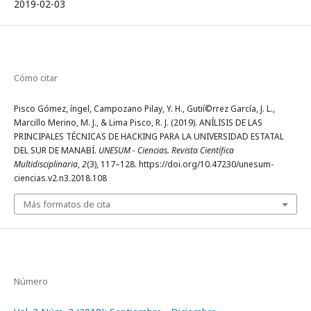
2019-02-03
Cómo citar
Pisco Gómez, íngel, Campozano Pilay, Y. H., Gutií©rrez Garcí­a, J. L.,
Marcillo Merino, M. J., & Lima Pisco, R. J. (2019). ANÍLISIS DE LAS
PRINCIPALES TÉCNICAS DE HACKING PARA LA UNIVERSIDAD ESTATAL
DEL SUR DE MANABÍ.
UNESUM - Ciencias. Revista Científica
Multidisciplinaria
,
2
(3), 117–128. https://doi.org/10.47230/unesum-
ciencias.v2.n3.2018.108
Más formatos de cita
Número