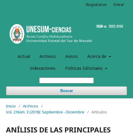
Registrarse
Entrar
Actual
Archivos
Avisos
Acerca de
Indexaciones
Politicas Editoriales
Buscar
Inicio
/
Archivos
/
Vol. 2 Núm. 3 (2018): Septiembre - Diciembre
/
Artículos
ANÍLISIS DE LAS PRINCIPALES