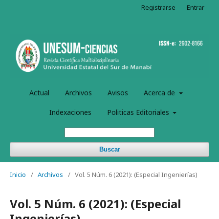
Registrarse
Entrar
Actual
Archivos
Avisos
Acerca de
Indexaciones
Politicas Editoriales
Buscar
Inicio
/
Archivos
/
Vol. 5 Núm. 6 (2021): (Especial Ingenierí­as)
Vol. 5 Núm. 6 (2021): (Especial
Ingenierí­as)