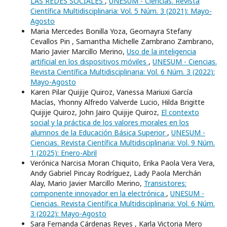
LAS REDES SOCIALES
,
UNESUM - Ciencias. Revista
Científica Multidisciplinaria: Vol. 5 Núm. 3 (2021): Mayo-
Agosto
Maria Mercedes Bonilla Yoza, Geomayra Stefany
Cevallos Pin , Samantha Michelle Zambrano Zambrano,
Mario Javier Marcillo Merino,
Uso de la inteligencia
artificial en los dispositivos móviles
,
UNESUM - Ciencias.
Revista Científica Multidisciplinaria: Vol. 6 Núm. 3 (2022):
Mayo-Agosto
Karen Pilar Quijije Quiroz, Vanessa Mariuxi García
Macías, Yhonny Alfredo Valverde Lucio, Hilda Brigitte
Quijije Quiroz, John Jairo Quijije Quiroz,
El contexto
social y la práctica de los valores morales en los
alumnos de la Educación Básica Superior
,
UNESUM -
Ciencias. Revista Científica Multidisciplinaria: Vol. 9 Núm.
1 (2025): Enero-Abril
Verónica Narcisa Moran Chiquito, Erika Paola Vera Vera,
Andy Gabriel Pincay Rodríguez, Lady Paola Merchán
Alay, Mario Javier Marcillo Merino,
Transistores:
componente innovador en la electrónica
,
UNESUM -
Ciencias. Revista Científica Multidisciplinaria: Vol. 6 Núm.
3 (2022): Mayo-Agosto
Sara Fernanda Cárdenas Reyes , Karla Victoria Mero