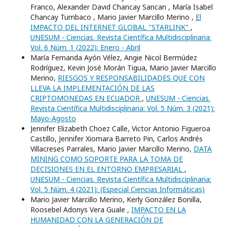
Franco, Alexander David Chancay Sancan , Marí­a Isabel
Chancay Tumbaco , Mario Javier Marcillo Merino ,
El
IMPACTO DEL INTERNET GLOBAL "STARLINK"
,
UNESUM - Ciencias. Revista Científica Multidisciplinaria:
Vol. 6 Núm. 1 (2022): Enero - Abril
María Fernanda Ayón Vélez, Angie Nicol Bermúdez
Rodríguez, Kevin José Morán Tigua, Mario Javier Marcillo
Merino,
RIESGOS Y RESPONSABILIDADES QUE CON
LLEVA LA IMPLEMENTACIÓN DE LAS
CRIPTOMONEDAS EN ECUADOR
,
UNESUM - Ciencias.
Revista Científica Multidisciplinaria: Vol. 5 Núm. 3 (2021):
Mayo-Agosto
Jennifer Elizabeth Choez Calle, Victor Antonio Figueroa
Castillo, Jennifer Xiomara Barreto Pin, Carlos Andrés
Villacreses Parrales, Mario Javier Marcillo Merino,
DATA
MINING COMO SOPORTE PARA LA TOMA DE
DECISIONES EN EL ENTORNO EMPRESARIAL
,
UNESUM - Ciencias. Revista Científica Multidisciplinaria:
Vol. 5 Núm. 4 (2021): (Especial Ciencias Informáticas)
Mario Javier Marcillo Merino, Kerly González Bonilla,
Roosebel Adonys Vera Guale ,
IMPACTO EN LA
HUMANIDAD CON LA GENERACIÓN DE