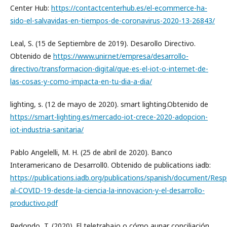
Center Hub:
https://contactcenterhub.es/el-ecommerce-ha-
sido-el-salvavidas-en-tiempos-de-coronavirus-2020-13-26843/
Leal, S. (15 de Septiembre de 2019). Desarollo Directivo.
Obtenido de
https://www.unir.net/empresa/desarrollo-
directivo/transformacion-digital/que-es-el-iot-o-internet-de-
las-cosas-y-como-impacta-en-tu-dia-a-dia/
lighting, s. (12 de mayo de 2020). smart lighting.Obtenido de
https://smart-lighting.es/mercado-iot-crece-2020-adopcion-
iot-industria-sanitaria/
Pablo Angelelli, M. H. (25 de abril de 2020). Banco
Interamericano de Desarroll0. Obtenido de publications iadb:
https://publications.iadb.org/publications/spanish/document/Res
al-COVID-19-desde-la-ciencia-la-innovacion-y-el-desarrollo-
productivo.pdf
Redondo, T. (2020). El teletrabajo o cómo aunar conciliación