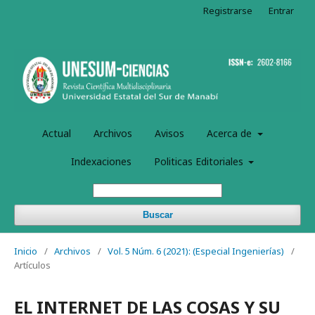
Registrarse
Entrar
Actual
Archivos
Avisos
Acerca de
Indexaciones
Politicas Editoriales
Buscar
Inicio
/
Archivos
/
Vol. 5 Núm. 6 (2021): (Especial Ingenierí­as)
/
Artículos
EL INTERNET DE LAS COSAS Y SU