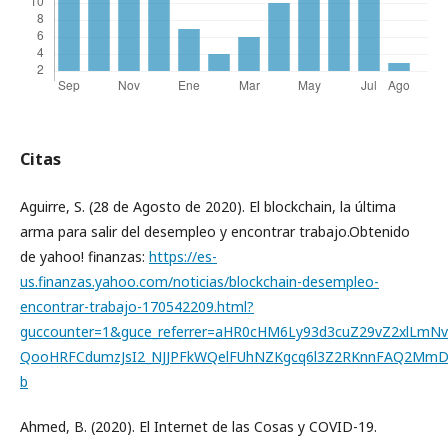
Citas
Aguirre, S. (28 de Agosto de 2020). El blockchain, la última
arma para salir del desempleo y encontrar trabajo.Obtenido
de yahoo! finanzas:
https://es-
us.finanzas.yahoo.com/noticias/blockchain-desempleo-
encontrar-trabajo-170542209.html?
guccounter=1&guce_referrer=aHR0cHM6Ly93d3cuZ29vZ2xlLmNvb
QooHRFCdumzJsI2_NJJPFkWQelFUhNZKgcq6l3Z2RKnnFAQ2Mm
b
Ahmed, B. (2020). El Internet de las Cosas y COVID-19.