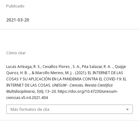
Publicado
2021-03-20
Cómo citar
Lucas Arteaga, R. S., Cevallos Flores , S. A., Pita Salazar, R. A. ., Quijije
Quiroz, H. B. ., & Marcillo Merino, M. J. . (2021). EL INTERNET DE LAS
COSAS Y SU APLICACIÓN EN LA PANDEMIA CONTRA EL COVID-19: EL
INTERNET DE LAS COSAS.
UNESUM - Ciencias. Revista Científica
Multidisciplinaria
,
5
(6), 13–20. https://doi.org/10.47230/unesum-
ciencias.v5.n4.2021.404
Más formatos de cita