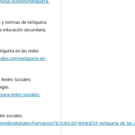
/nota/7830099/netiqueta-
es y normas de netiqueta
de educación secundaria.
iqueta en las redes
iales.com/netiqueta-en-
 Redes Sociales:
igas.
para-redes-sociales-
es sociales.
enidosdigitales/FormacionTIC/cdtic2014/04cd/33_netiqueta_de_las_r