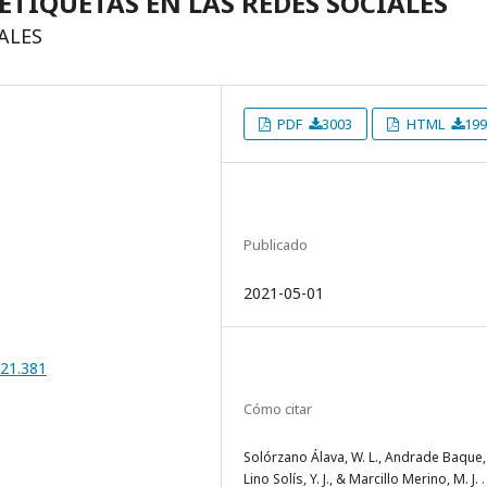
ETIQUETAS EN LAS REDES SOCIALES
ALES
PDF
3003
HTML
199
Publicado
2021-05-01
021.381
Cómo citar
Solórzano Álava, W. L., Andrade Baque, R
Lino Solís, Y. J., & Marcillo Merino, M. J. .