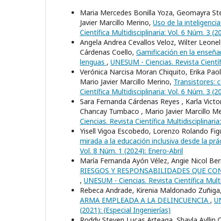
Maria Mercedes Bonilla Yoza, Geomayra St
Javier Marcillo Merino,
Uso de la inteligencia
Científica Multidisciplinaria: Vol. 6 Núm. 3 
Angela Andrea Cevallos Veloz, Wilter Leonel
Cárdenas Coello,
Gamificación en la enseñan
lenguas
,
UNESUM - Ciencias. Revista Científi
Verónica Narcisa Moran Chiquito, Erika Pao
Mario Javier Marcillo Merino,
Transistores: 
Científica Multidisciplinaria: Vol. 6 Núm. 3 
Sara Fernanda Cárdenas Reyes , Karla Victo
Chancay Tumbaco , Mario Javier Marcillo Me
Ciencias. Revista Científica Multidisciplinaria
Yisell Vigoa Escobedo, Lorenzo Rolando Fig
mirada a la educación inclusiva desde la pr
Vol. 8 Núm. 1 (2024): Enero-Abril
María Fernanda Ayón Vélez, Angie Nicol Ber
RIESGOS Y RESPONSABILIDADES QUE CO
,
UNESUM - Ciencias. Revista Científica Mult
Rebeca Andrade, Kirenia Maldonado Zuñiga, 
ARMA EMPLEADA A LA DELINCUENCIA
,
UN
(2021): (Especial Ingenierí­as)
Roddy Steven Lucas Arteaga, Shayla Ayllin Ce