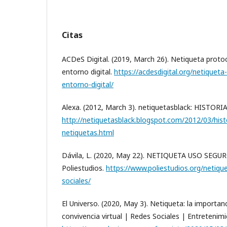
Citas
ACDeS Digital. (2019, March 26). Netiqueta proto
entorno digital.
https://acdesdigital.org/netiquet
entorno-digital/
Alexa. (2012, March 3). netiquetasblack: HISTO
http://netiquetasblack.blogspot.com/2012/03/histo
netiquetas.html
Dávila, L. (2020, May 22). NETIQUETA USO SEG
Poliestudios.
https://www.poliestudios.org/netiqu
sociales/
El Universo. (2020, May 3). Netiqueta: la importan
convivencia virtual | Redes Sociales | Entretenimi