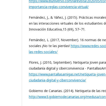
https://www.eluniverso.com/larevista/2020/05/03
importancia-reglas-convivencia-virtual/
Fernández, J., & Yáñez, J. (2015). Prácticas moral
en las interacciones virtuales de los estudiantes 
Innovación Educativa,15 (69), 57–71.
Fernández, L. (2017, November). 16 normas de net
sociales ¡No te las pierdas!
https://www.redes-soc
las-redes-sociales/
Flores, J. (2010, September). Netiqueta Joven para
ciudadanía digital y ciberconvivencia - PantallasAm
https://www.pantallasamigas.net/netiqueta-joven-
ciudadania-digital-y-ciberconvivencia/
Gobierno de Canarias. (2014). Netiqueta de las red
http://www3.gobiernodecanarias.org/medusa/cont