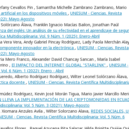
efany Cevallos Pin , Samantha Michelle Zambrano Zambrano, Mario
 artificial en los dispositivos móviles
,
UNESUM - Ciencias. Revista
(2022): Mayo-Agosto
 Solórzano Álava, Franklin Ignacio Macías Bailon, Jonathan Paúl
za del inglés: Un análisis de su efectividad en el aprendizaje de seg
ca Multidisciplinaria: Vol. 9 Núm. 1 (2025): Enero-Abril
la Vera Vera, Andy Gabriel Pincay Rodríguez, Lady Paola Merchán Alay
componente innovador en la electrónica
,
UNESUM - Ciencias. Revista
(2022): Mayo-Agosto
ria Mero Franco, Alexander David Chancay Sancan , Marí­a Isabel
rino ,
El IMPACTO DEL INTERNET GLOBAL "STARLINK"
,
UNESUM -
: Vol. 6 Núm. 1 (2022): Enero - Abril
ueredo, Alberto Rodríguez Rodríguez, Wilter Leonel Solórzano Álava,
áctica docente
,
UNESUM - Ciencias. Revista Científica Multidisciplinari
múdez Rodríguez, Kevin José Morán Tigua, Mario Javier Marcillo Meri
N LLEVA LA IMPLEMENTACIÓN DE LAS CRIPTOMONEDAS EN ECUA
idisciplinaria: Vol. 5 Núm. 3 (2021): Mayo-Agosto
Xiomara Anzules Avila , Wilter Solorzano Alava,
REDES SOCIALES, 
ESUM - Ciencias. Revista Científica Multidisciplinaria: Vol. 5 Núm. 6
vallos Flores , Raquel Azucena Pita Salazar, Hilda Brigitte Quijije Qu