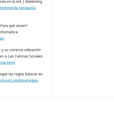
esía en la red | Marketing
internet/la-netiqueta-
¿Para qué sirven?
nformática.
as/
 y su correcta utilización
es a Las Ciencias Sociales.
etas.html
guir las reglas básicas en
school.com/blog/reglas-