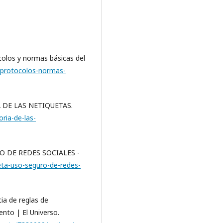
colos y normas básicas del
a-protocolos-normas-
RIA DE LAS NETIQUETAS.
ria-de-las-
URO DE REDES SOCIALES -
eta-uso-seguro-de-redes-
cia de reglas de
ento | El Universo.