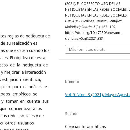
(2021). EL CORRECTO USO DE LAS
NETIQUETAS EN LAS REDES SOCIALES: 
NETIQUETAS EN LAS REDES SOCIALES.
UNESUM - Ciencias. Revista Científica
Multidisciplinaria
,
5
(3), 183–192.
https://doi.org/10.47230/unesum-
ntes reglas de netiqueta de
ciencias.v5.n3.2021.381
 de su realización es
Más formatos de cita
glas que existen cuando los
ales. El objetivo de esta
recto de la netiqueta de
y mejorar la interacción
vestigación científica,
Número
plicó para el análisis e
étodos empíricos se
Vol. 5 Núm. 3 (2021): Mayo-Agost
os y tomar en cuenta sus
ir concientizar a los
Sección
 sus redes sociales y de
os otros usuarios
Ciencias Informáticas