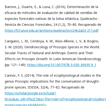
Barone, J., Duarte, E., & Luna, C. (2016). Determinación de la
eficacia de métodos de evaluación de calidad de semillas de
especies forestales nativas de la Selva Atlántica. Quebracho -
Revista de Ciencias Forestales, 24 (1,2), 70–80. Recuperado de
https://fcf.unse.edu.ar/archivos/quebracho/v24n2a03-211.pdf
Cangiano, L. M., Cendoya, A. M., Risio-Allione, L. V., & Bogino,
S. M. (2020). Dendroecology of Prosopis Species in the World:
Secular Traces of Natural and Anthropic Events and Their
Effects on Prosopis Growth. In Latin American Dendroecology
(pp. 121–140).
https://doi.org/10.1007/978-3-030-36930-9_1
Carevic, F. S. (2014). The role of ecophysiological studies in the
genus Prosopis: implications for the conservation of drought-
prone species. IDESIA, 32(4), 77–82. Recuperado de
https://scholar.google.es/scholar?
hl=es&as_sdt=0%2C5&q=The+role+of+ecophysiological+studies+
prone+species+Rol&btnG=