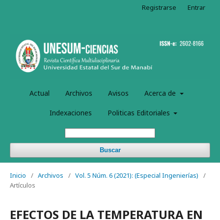
Registrarse
Entrar
Actual
Archivos
Avisos
Acerca de
Indexaciones
Politicas Editoriales
Buscar
Inicio
/
Archivos
/
Vol. 5 Núm. 6 (2021): (Especial Ingenierí­as)
/
Artículos
EFECTOS DE LA TEMPERATURA EN