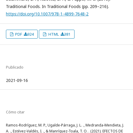
Traditional Foods. In Traditional Foods (pp. 209–216).
https://doi.org/10.1007/978-1-4899-7648-2
PDF
924
HTML
381
Publicado
2021-09-16
Cómo citar
Ramos-Rodríguez, M. P., Ugalde-Párraga, J. L. ., Medranda-Mendieta, J.
A. ., Estévez-Valdés, I. ., & Manríquez-Toala, T. O. . (2021). EFECTOS DE