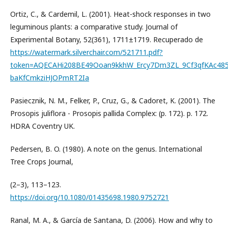
Ortiz, C., & Cardemil, L. (2001). Heat-shock responses in two
leguminous plants: a comparative study. Journal of
Experimental Botany, 52(361), 1711±1719. Recuperado de
https://watermark.silverchair.com/521711.pdf?
token=AQECAHi208BE49Ooan9kkhW_Ercy7Dm3ZL_9Cf3qfKAc4
baKfCmkziHJOPmRT2Ia
Pasiecznik, N. M., Felker, P., Cruz, G., & Cadoret, K. (2001). The
Prosopis juliflora - Prosopis pallida Complex: (p. 172). p. 172.
HDRA Coventry UK.
Pedersen, B. O. (1980). A note on the genus. International
Tree Crops Journal,
(2–3), 113–123.
https://doi.org/10.1080/01435698.1980.9752721
Ranal, M. A., & García de Santana, D. (2006). How and why to