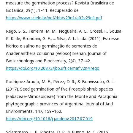
measure the germination process? Revista Brasileira de
Botanica, 29(1), 1–11. Recuperado de
https://www.scielo.br/pdf/rbb/v29n1/a02v29n1.pdf
Rego, S. S., Ferreira, M. M., Nogueira, A. C., Grossi, F., Sousa,
R. K. de, Brondani, G. E., ... Silva, A. L. L. da. (2011). Estresse
hídrico e salino na germinação de sementes de
Anadenanthera colubrina (Veloso) brenan. Journal of
Biotechnology and Biodiversity, 2(4), 37–42.
https://doi.org/10.20873/jbb.uft.cemaf.v2n4.rego
Rodríguez Araujo, M. E., Pérez, D. R., & Bonvissuto, G. L.
(2017). Seed germination of five Prosopis shrub species
(Fabaceae-Mimosoideae) from the Monte and Patagonia
phytogeographic provinces of Argentina. Journal of Arid
Environments, 147, 159–162.
https://doi.org/10.1016/j.jaridenv.2017.07.019
Sciammaro, L. P., Ribotta, D. P., & Puppo, M. C. (2016).