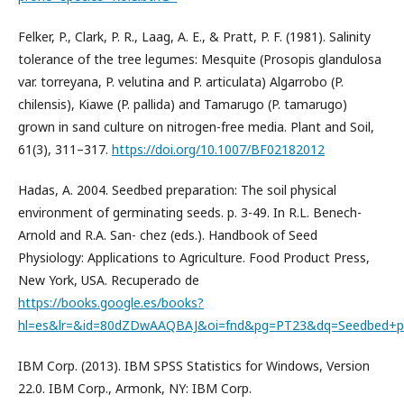
Felker, P., Clark, P. R., Laag, A. E., & Pratt, P. F. (1981). Salinity
tolerance of the tree legumes: Mesquite (Prosopis glandulosa
var. torreyana, P. velutina and P. articulata) Algarrobo (P.
chilensis), Kiawe (P. pallida) and Tamarugo (P. tamarugo)
grown in sand culture on nitrogen-free media. Plant and Soil,
61(3), 311–317.
https://doi.org/10.1007/BF02182012
Hadas, A. 2004. Seedbed preparation: The soil physical
environment of germinating seeds. p. 3-49. In R.L. Benech-
Arnold and R.A. San- chez (eds.). Handbook of Seed
Physiology: Applications to Agriculture. Food Product Press,
New York, USA. Recuperado de
https://books.google.es/books?
hl=es&lr=&id=80dZDwAAQBAJ&oi=fnd&pg=PT23&dq=Seedbed+pre
IBM Corp. (2013). IBM SPSS Statistics for Windows, Version
22.0. IBM Corp., Armonk, NY: IBM Corp.