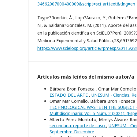
34662007000400009&script=sci_arttext&tlng=en
Taype?Rondán, Á., Lajo?Aurazo, Y., Gutiérrez?Bro
N., & Saldaña?Gonzales, M. (2011). Aporte del ass
en la publicación científica en SciELO?Perú, 2009
Medicina Experimental y Salud Pública,28,691?692
https://www.scielosp.org/article/rpmesp/2011.v2
Artículos más leídos del mismo autor/a
Bárbara Bron Fonseca , Omar Mar Cornelio
ESTADO DEL ARTE
,
UNESUM - Ciencias. Revi
Omar Mar Cornelio, Bárbara Bron Fonseca ,
TECHNOLOGICAL WASTE IN THE SUBJECT
Multidisciplinaria: Vol. 5 Núm. 2 (2021): (Es
Alberto Pérez Montoto, Mirelys Álvarez Ramo
secundaria: reporte de caso
,
UNESUM - Cienc
Septiembre-Diciembre