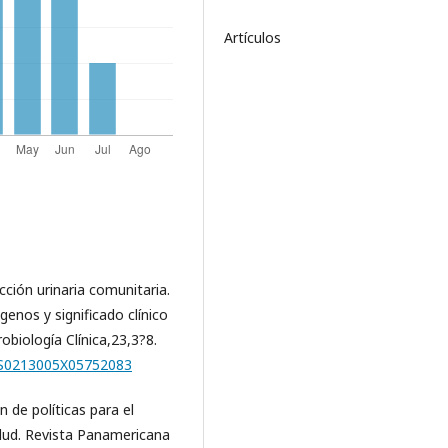
Artículos
ección urinaria comunitaria.
genos y significado clínico
obiología Clínica,23,3?8.
ii/S0213005X05752083
 de políticas para el
alud. Revista Panamericana