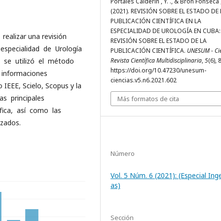
Portales Calderin , Y. ., & Bron Fonseca ,
(2021). REVISIÓN SOBRE EL ESTADO DE 
PUBLICACIÓN CIENTÍFICA EN LA
ESPECIALIDAD DE UROLOGÍA EN CUBA:
ealizar una revisión
REVISIÓN SOBRE EL ESTADO DE LA
a especialidad de Urología
PUBLICACIÓN CIENTÍFICA.
UNESUM - Cie
n se utilizó el método
Revista Científica Multidisciplinaria
,
5
(6),
https://doi.org/10.47230/unesum-
s informaciones
ciencias.v5.n6.2021.602
IEEE, Scielo, Scopus y la
as principales
Más formatos de cita
ífica, así como las
izados.
Número
Vol. 5 Núm. 6 (2021): (Especial Inge
as)
Sección