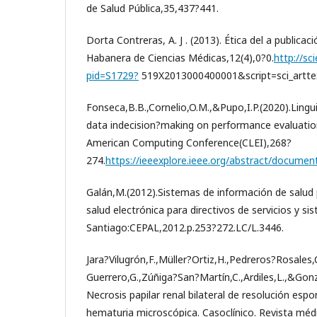
de Salud Pública,35,437?441.
Dorta Contreras, A. J . (2013). Ética del a publicaci
Habanera de Ciencias Médicas,12(4),0?0.
http://sci
pid=S1729?
519X2013000400001&script=sci_artte
Fonseca,B.B.,Cornelio,O.M.,&Pupo,I.P.(2020).Lingu
data indecision?making on performance evaluatio
American Computing Conference(CLEI),268?
274.
https://ieeexplore.ieee.org/abstract/docume
Galán,M.(2012).Sistemas de información de salud 
salud electrónica para directivos de servicios y si
Santiago:CEPAL,2012.p.253?272.LC/L.3446.
Jara?Vilugrón,F.,Müller?Ortiz,H.,Pedreros?Rosales
Guerrero,G.,Zúñiga?San?Martín,C.,Ardiles,L.,&Gon
Necrosis papilar renal bilateral de resolución e
hematuria microscópica. Casoclínico. Revista méd