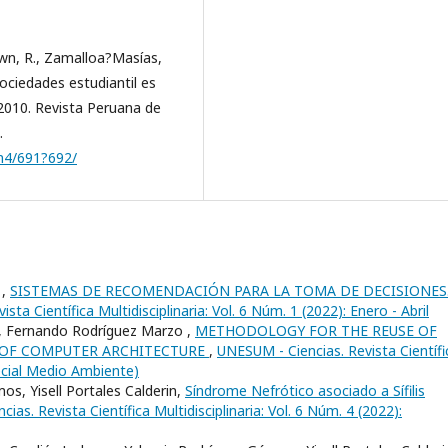
wn, R., Zamalloa?Masías,
ociedades estudiantil es
?2010. Revista Peruana de
.
8n4/691?692/
 ,
SISTEMAS DE RECOMENDACIÓN PARA LA TOMA DE DECISIONES
sta Científica Multidisciplinaria: Vol. 6 Núm. 1 (2022): Enero - Abril
 Fernando Rodrí­guez Marzo ,
METHODOLOGY FOR THE REUSE OF
 OF COMPUTER ARCHITECTURE
,
UNESUM - Ciencias. Revista Científi
pecial Medio Ambiente)
s, Yisell Portales Calderin,
Síndrome Nefrótico asociado a Sífilis
ias. Revista Científica Multidisciplinaria: Vol. 6 Núm. 4 (2022):