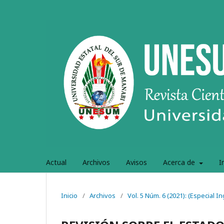
Actual
Archivos
Avisos
Acerca de
I
Inicio
/
Archivos
/
Vol. 5 Núm. 6 (2021): (Especial In