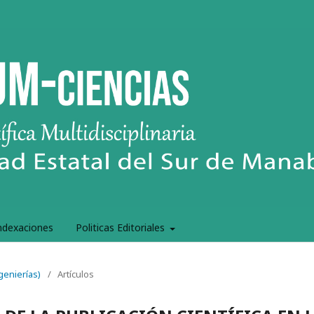
ndexaciones
Politicas Editoriales
genierí­as)
/
Artículos