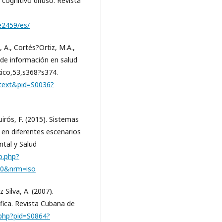
ognitivo difuso. Revista
/e2459/es/
, A., Cortés?Ortiz, M.A.,
 de información en salud
xico,53,s368?s374.
rttext&pid=S0036?
irós, F. (2015). Sistemas
 en diferentes escenarios
ntal y Salud
lo.php?
20&nrm=iso
 Silva, A. (2007).
ífica. Revista Cubana de
o.php?pid=S0864?