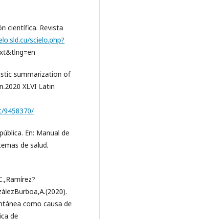
ón científica. Revista
elo.sld.cu/scielo.php?
xt&tlng=en
istic summarization of
n.2020 XLVI Latin
nt/9458370/
pública. En: Manual de
stemas de salud.
,C.,Ramírez?
zálezBurboa,A.(2020).
spontánea como causa de
ica de