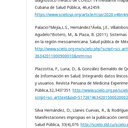
diagnóstico médico de COVID?19 mediante mapa c
Cubana de Salud Pública, 46,e2459.
https://www.scielosp.org/article/rcsp/2020.v46n4
Palacio?Mejía,L.S., Hernández?Ávila, J.E., Villalobos
Agudelo?Botero, M., & Plaza, B. (2011). Sistemas
en la región mesoamericana. Salud pública de Mé
http://www.scielo.org.mx/scielo.php?script=sci_a
36342011000900010&nrm=iso
Plazzotta, F., Luna, D., & González Bernaldo de Qu
de Información en Salud: Integrando datos línicos
y usuarios. Revista Peruana de Medicina Experime
Pública,32,343?351.
http://www.scielo.org.pe/scie
script=sci_arttext&pid=S1726?463420150002000
Silva Hernández, D., Llanes Cuevas, R., & Rodríguez
Manifestaciones impropias en la publicación cient
Salud Pública, 33(4),0?0.
http://scielo.sld.cu/sciel