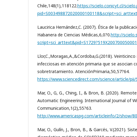
Chile,148(1),118122.
https://scielo.conicyt.cl/scielo
pid=S003498872020000100118&script=sci_arttex
Laucirica Hernández,C. (2007). Ética de la publicaci
Habanera de Ciencias Médicas,6,0?0.
http://scielo.
script=sci_arttext&pid=S1729?519X20070005000
Llor,C.,Moragas,A.,&Cordoba,G.(2018). Veinticinc
infecciosas en atención primaria que se asocian 
sobretratamiento. AtenciónPrimaria,50,57?64.
https://www.sciencedirect.com/science/article/p
Mar, O., G, G., Ching, I., & Bron, B. (2020). Remo
Automatic Engineering. International Journal of W
Communication,1(2),55?63.
http://www.americaspg.com/articleinfo/2/show/8
Mar, O., Gulín, J., Bron, B., & Garcés, V.(2021). Si