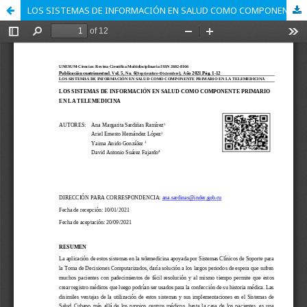
LOS SISTEMAS DE INFORMACIÓN EN SALUD COMO COMPONENTE PRIMARIO EN LA TELEMEDICINA