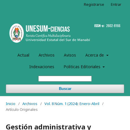
Registrarse
Entrar
Actual
Archivos
Avisos
Acerca de
Indexaciones
Politicas Editoriales
Buscar
Inicio
/
Archivos
/
Vol. 8 Núm. 1 (2024): Enero-Abril
/
Artículo Originales
Gestión administrativa y