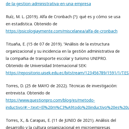
de-la-gestion-administrativa-en-una-empresa
Ruíz, M. L. (2019). Alfa de Cronbach (?): qué es y cómo se usa
en estadística. Obtenido de
https://psicologiaymente.com/miscelanea/alfa-de-cronbach
Tituaña, E. (15 de 07 de 2019). “Análisis de la estructura
organizacional y su incidencia en la gestiòn administrativa de
la compañia de transporte escolar y turismo UNIPRO.
Obtenido de Universidad Internacional SEK:
https://repositorio.uisek.edu.ec/bitstream/123456789/15
Torres, D. (25 de MAYO de 2022). Tècnicas de investigaciòn:
entrevista. Obtenido de
https://www.questionpro.com/blog/es/metodo-
inductivo/#:~:text=El%20m%C3%A9todo%20inductivo%20es%2
Torres, X., & Carapas, E. (11 de JUNIO de 2021). Análisis del
desarrollo y la cultura organizacional en microempresas