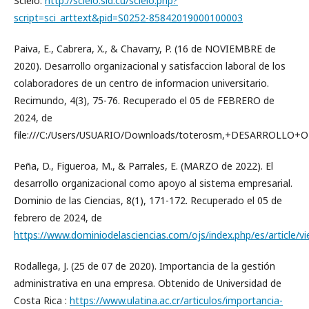
Scielo:
http://scielo.sld.cu/scielo.php?
script=sci_arttext&pid=S0252-85842019000100003
Paiva, E., Cabrera, X., & Chavarry, P. (16 de NOVIEMBRE de
2020). Desarrollo organizacional y satisfaccion laboral de los
colaboradores de un centro de informacion universitario.
Recimundo, 4(3), 75-76. Recuperado el 05 de FEBRERO de
2024, de
file:///C:/Users/USUARIO/Downloads/toterosm,+DESARR
Peña, D., Figueroa, M., & Parrales, E. (MARZO de 2022). El
desarrollo organizacional como apoyo al sistema empresarial.
Dominio de las Ciencias, 8(1), 171-172. Recuperado el 05 de
febrero de 2024, de
https://www.dominiodelasciencias.com/ojs/index.php/es/article/
Rodallega, J. (25 de 07 de 2020). Importancia de la gestión
administrativa en una empresa. Obtenido de Universidad de
Costa Rica :
https://www.ulatina.ac.cr/articulos/importancia-