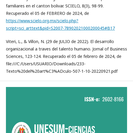
familiares en el canton bolivar. SCIELO, 8(3), 98-99.
Recuperado el 05 de FEBRERO de 2024, de
https://www.scielo.org.mx/scielo.php?
script=sci_arttext&pid=S2007-78902021000200045#B17
Viteri, L., & Villon, N. (29 de JULIO de 2022). El desarrollo
organizacional a traves del talento humano. Jornal of Business
Sciences, 123-124. Recuperado el 05 de febrero de 2024, de
file:///C:/Users/USUARIO/Downloads/233-
Texto%20del%20art%C3%ADculo-507-1-10-20220921.pdf