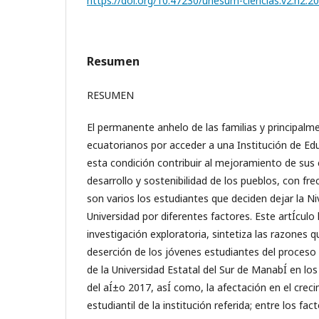
https://doi.org/10.47230/unesum-ciencias.v2.n2.2
Resumen
RESUMEN
El permanente anhelo de las familias y principalm
ecuatorianos por acceder a una Institución de Ed
esta condición contribuir al mejoramiento de sus e
desarrollo y sostenibilidad de los pueblos, con fr
son varios los estudiantes que deciden dejar la Niv
Universidad por diferentes factores. Este artÍ­cul
investigación exploratoria, sintetiza las razones 
deserción de los jóvenes estudiantes del proceso 
de la Universidad Estatal del Sur de ManabÍ­ en los
del aÍ±o 2017, asÍ­ como, la afectación en el crec
estudiantil de la institución referida; entre los fac