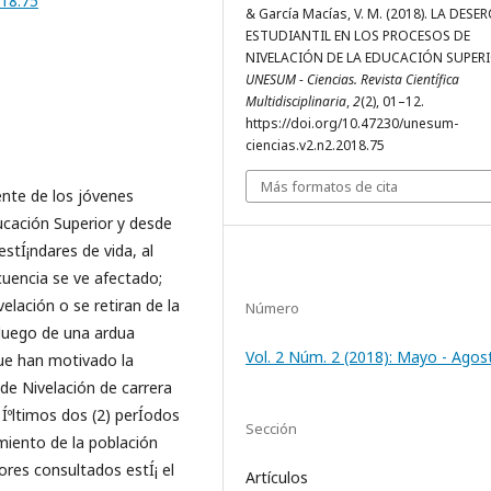
018.75
& Garcí­a Mací­as, V. M. (2018). LA DESE
ESTUDIANTIL EN LOS PROCESOS DE
NIVELACIÓN DE LA EDUCACIÓN SUPERI
UNESUM - Ciencias. Revista Científica
Multidisciplinaria
,
2
(2), 01–12.
https://doi.org/10.47230/unesum-
ciencias.v2.n2.2018.75
Más formatos de cita
ente de los jóvenes
ucación Superior y desde
stÍ¡ndares de vida, al
ecuencia se ve afectado;
elación o se retiran de la
Número
o luego de una ardua
Vol. 2 Núm. 2 (2018): Mayo - Agos
que han motivado la
de Nivelación de carrera
 Íºltimos dos (2) perÍ­odos
Sección
imiento de la población
tores consultados estÍ¡ el
Artículos