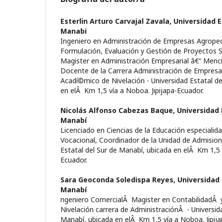
Esterlin Arturo Carvajal Zavala,
Universidad E
Manabi
Ingeniero en Administración de Empresas Agropecu
Formulación, Evaluación y Gestión de Proyectos S
Magister en Administración Empresarial â€“ Menci
Docente de la Carrera Administración de Empresa
Acadí©mico de Nivelación - Universidad Estatal de
en elÂ Km 1,5 ví­a a Noboa. Jipijapa-Ecuador.
Nicolás Alfonso Cabezas Baque,
Universidad 
Manabí­
Licenciado en Ciencias de la Educación especialida
Vocacional, Coordinador de la Unidad de Admision 
Estatal del Sur de Manabí­, ubicada en elÂ Km 1,5 v
Ecuador.
Sara Geoconda Soledispa Reyes,
Universidad 
Manabí­
ngeniero ComercialÂ Magister en ContabilidadÂ y
Nivelación carrera de AdministraciónÂ - Universida
Manabí­, ubicada en elÂ Km 1,5 ví­a a Noboa. Jipij