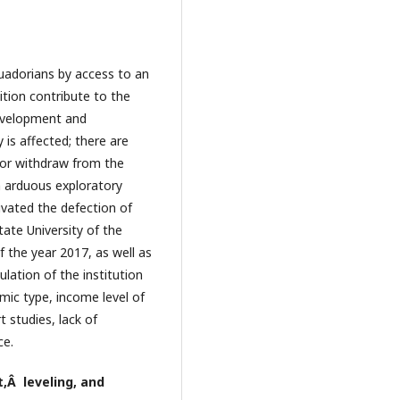
uadorians by access to an
ition contribute to the
development and
y is affected; there are
 or withdraw from the
an arduous exploratory
vated the defection of
tate University of the
f the year 2017, as well as
lation of the institution
ic type, income level of
 studies, lack of
ce.
,Â leveling, and