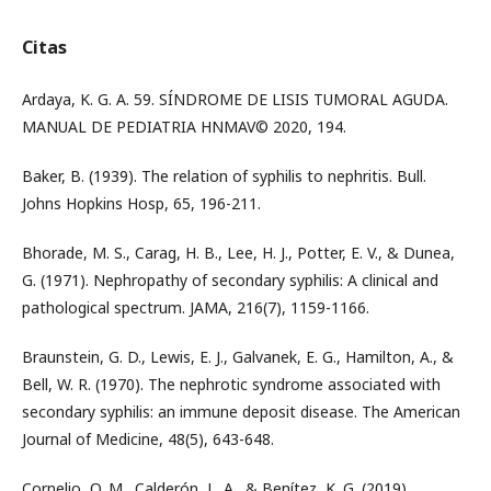
Citas
Ardaya, K. G. A. 59. SÍNDROME DE LISIS TUMORAL AGUDA.
MANUAL DE PEDIATRIA HNMAV© 2020, 194.
Baker, B. (1939). The relation of syphilis to nephritis. Bull.
Johns Hopkins Hosp, 65, 196-211.
Bhorade, M. S., Carag, H. B., Lee, H. J., Potter, E. V., & Dunea,
G. (1971). Nephropathy of secondary syphilis: A clinical and
pathological spectrum. JAMA, 216(7), 1159-1166.
Braunstein, G. D., Lewis, E. J., Galvanek, E. G., Hamilton, A., &
Bell, W. R. (1970). The nephrotic syndrome associated with
secondary syphilis: an immune deposit disease. The American
Journal of Medicine, 48(5), 643-648.
Cornelio, O. M., Calderón, L. A., & Benítez, K. G. (2019).