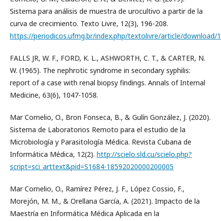
Sistema para análisis de muestra de urocultivo a partir de la
curva de crecimiento. Texto Livre, 12(3), 196-208.
https://periodicos.ufmg.br/index.php/textolivre/article/download
FALLS JR, W. F., FORD, K. L., ASHWORTH, C. T., & CARTER, N.
W. (1965). The nephrotic syndrome in secondary syphilis:
report of a case with renal biopsy findings. Annals of Internal
Medicine, 63(6), 1047-1058.
Mar Cornelio, O., Bron Fonseca, B., & Gulín González, J. (2020).
Sistema de Laboratorios Remoto para el estudio de la
Microbiología y Parasitología Médica. Revista Cubana de
Informática Médica, 12(2).
http://scielo.sld.cu/scielo.php?
script=sci_arttext&pid=S1684-18592020000200005
Mar Cornelio, O., Ramírez Pérez, J. F., López Cossio, F.,
Morejón, M. M., & Orellana García, A. (2021). Impacto de la
Maestría en Informática Médica Aplicada en la