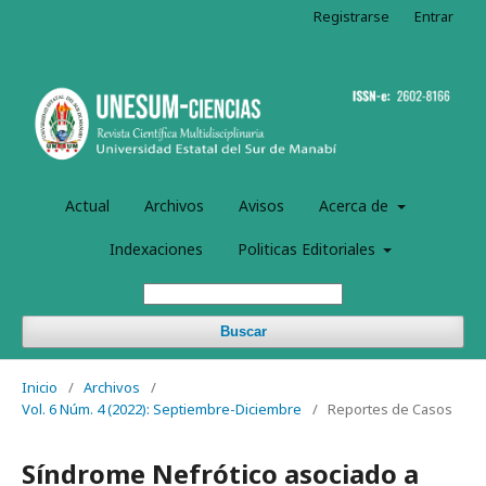
Registrarse
Entrar
Actual
Archivos
Avisos
Acerca de
Indexaciones
Politicas Editoriales
Buscar
Inicio
/
Archivos
/
Vol. 6 Núm. 4 (2022): Septiembre-Diciembre
/
Reportes de Casos
Síndrome Nefrótico asociado a