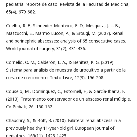
pediatría: reporte de caso. Revista de la Facultad de Medicina,
65(4), 679-682.
Coelho, R. F., Schneider-Monteiro, E. D., Mesquita, J. L. B.,
Mazzucchi, E., Marmo Lucon, A., & Srougi, M. (2007). Renal
and perinephric abscesses: analysis of 65 consecutive cases.
World journal of surgery, 31(2), 431-436.
Cornelio, O. M., Calderón, L. A., & Benítez, K. G. (2019).
Sistema para análisis de muestra de urocultivo a partir de la
curva de crecimiento. Texto Livre, 12(3), 196-208.
Couselo, M., Domínguez, C., Estornell, F., & García-Ibarra, F.
(2013). Tratamiento conservador de un absceso renal múltiple.
Cir Pediatr, 26, 150-152.
Chaudhry, S., & Bolt, R. (2010). Bilateral renal abscess in a
previously healthy 11-year-old girl. European journal of
pediatrics, 169(11), 1423-1425.