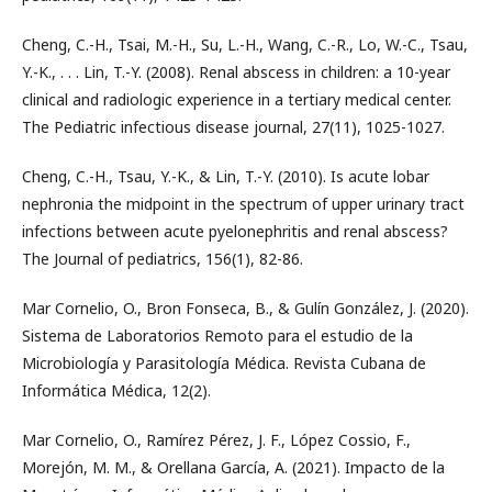
Cheng, C.-H., Tsai, M.-H., Su, L.-H., Wang, C.-R., Lo, W.-C., Tsau,
Y.-K., . . . Lin, T.-Y. (2008). Renal abscess in children: a 10-year
clinical and radiologic experience in a tertiary medical center.
The Pediatric infectious disease journal, 27(11), 1025-1027.
Cheng, C.-H., Tsau, Y.-K., & Lin, T.-Y. (2010). Is acute lobar
nephronia the midpoint in the spectrum of upper urinary tract
infections between acute pyelonephritis and renal abscess?
The Journal of pediatrics, 156(1), 82-86.
Mar Cornelio, O., Bron Fonseca, B., & Gulín González, J. (2020).
Sistema de Laboratorios Remoto para el estudio de la
Microbiología y Parasitología Médica. Revista Cubana de
Informática Médica, 12(2).
Mar Cornelio, O., Ramírez Pérez, J. F., López Cossio, F.,
Morejón, M. M., & Orellana García, A. (2021). Impacto de la