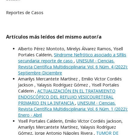
Reportes de Casos
Artículos más leídos del mismo autor/a
Alberto Pérez Montoto, Mirelys Álvarez Ramos, Yisell
Portales Calderin,
Síndrome Nefrótico asociado a Sífilis
secundaria: reporte de caso
,
UNESUM - Ciencias.
Revista Científica Multidisciplinaria: Vol. 6 Núm. 4 (2022):
Septiembre-Diciembre
Amarilys Mercantete Martínez , Emilio Víctor Cordiés
Jackson , Yalaysis Rodríguez Gómez , Yisell Portales
Calderin ,
ACTUALIZACIÓN EN EL TRATAMIENTO
ENDOSCÓPICO DEL REFLUJO VESICOURETERAL
PRIMARIO EN LA INFANCIA
,
UNESUM - Ciencias.
Revista Científica Multidisciplinaria: Vol. 6 Núm. 1 (2022):
Enero - Abril
Yisell Portales Calderin, Emilio Víctor Cordiés Jackson,
Amarilys Mercantete Martínez, Yalaysis Rodríguez
Gómez, Jorge Antonio Nápoles Rivera ,
TUMOR DE