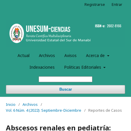
Registrarse
Entrar
Actual
Archivos
Avisos
Acerca de
Indexaciones
Politicas Editoriales
Buscar
Inicio
/
Archivos
/
Vol. 6 Núm. 4 (2022): Septiembre-Diciembre
/
Reportes de Casos
Abscesos renales en pediatría: