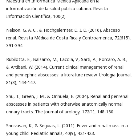
Maestría en Informática Médica Aplicada en la
informatización de la salud pública cubana. Revista
Información Científica, 100(2).
Nelson, G. A. C., & Hochgelernter, D. I. D. (2016). Absceso
renal. Revista Médica de Costa Rica y Centroamerica, 72(615),
391-394.
Rubilotta, E., Balzarro, M., Lacola, V., Sarti, A., Porcaro, A. B.,
& Artibani, W. (2014). Current clinical management of renal
and perinephric abscesses: a literature review. Urologia Journal,
81(3), 144-147.
Shu, T., Green, J. M., & Orihuela, E. (2004). Renal and perirenal
abscesses in patients with otherwise anatomically normal
urinary tracts. The Journal of urology, 172(1), 148-150.
Srinivasan, K., & Seguias, L. (2011). Fever and renal mass in a
young child. Pediatric annals, 40(9), 421-423.