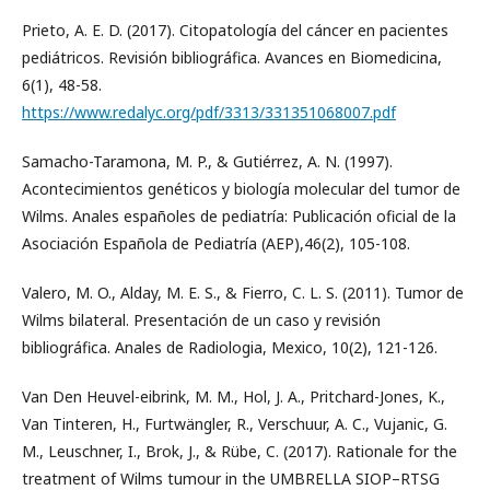
Prieto, A. E. D. (2017). Citopatología del cáncer en pacientes
pediátricos. Revisión bibliográfica. Avances en Biomedicina,
6(1), 48-58.
https://www.redalyc.org/pdf/3313/331351068007.pdf
Samacho-Taramona, M. P., & Gutiérrez, A. N. (1997).
Acontecimientos genéticos y biología molecular del tumor de
Wilms. Anales españoles de pediatría: Publicación oficial de la
Asociación Española de Pediatría (AEP),46(2), 105-108.
Valero, M. O., Alday, M. E. S., & Fierro, C. L. S. (2011). Tumor de
Wilms bilateral. Presentación de un caso y revisión
bibliográfica. Anales de Radiologia, Mexico, 10(2), 121-126.
Van Den Heuvel-eibrink, M. M., Hol, J. A., Pritchard-Jones, K.,
Van Tinteren, H., Furtwängler, R., Verschuur, A. C., Vujanic, G.
M., Leuschner, I., Brok, J., & Rübe, C. (2017). Rationale for the
treatment of Wilms tumour in the UMBRELLA SIOP–RTSG