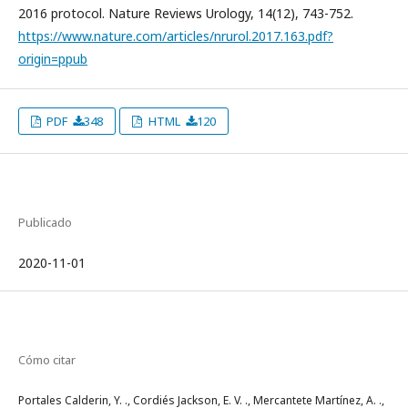
2016 protocol. Nature Reviews Urology, 14(12), 743-752.
https://www.nature.com/articles/nrurol.2017.163.pdf?
origin=ppub
PDF
348
HTML
120
Publicado
2020-11-01
Cómo citar
Portales Calderin, Y. ., Cordiés Jackson, E. V. ., Mercantete Martínez, A. .,