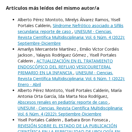
Artículos más leídos del mismo autor/a
Alberto Pérez Montoto, Mirelys Álvarez Ramos, Yisell
Portales Calderin,
Síndrome Nefrótico asociado a Sífilis
secundaria: reporte de caso
,
UNESUM - Ciencias.
Revista Científica Multidisciplinaria: Vol. 6 Núm. 4 (2022):
Septiembre-Diciembre
Amarilys Mercantete Martínez , Emilio Víctor Cordiés
Jackson , Yalaysis Rodríguez Gómez , Yisell Portales
Calderin ,
ACTUALIZACIÓN EN EL TRATAMIENTO
ENDOSCÓPICO DEL REFLUJO VESICOURETERAL
PRIMARIO EN LA INFANCIA
,
UNESUM - Ciencias.
Revista Científica Multidisciplinaria: Vol. 6 Núm. 1 (2022):
Enero - Abril
Alberto Pérez Montoto, Yisell Portales Calderin, María
Antonia Orta García, Ida Marta Noa Rodríguez,
Abscesos renales en pediatría: reporte de caso
,
UNESUM - Ciencias. Revista Científica Multidisciplinaria:
Vol. 6 Núm. 4 (2022): Septiembre-Diciembre
Yisell Portales Calderin , Barbara Bron Fonseca ,
REVISIÓN SOBRE EL ESTADO DE LA PUBLICACIÓN
CIENTÍFICA EN LA ESPECIALIDAD DE UROLOGÍA EN