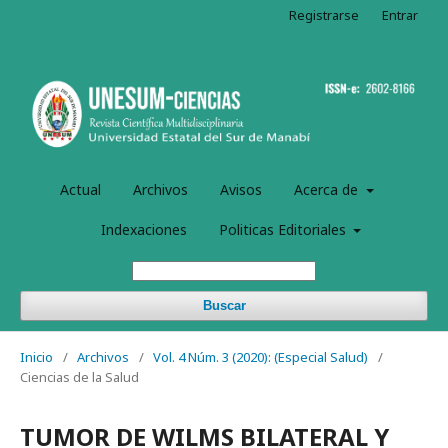
Registrarse
Entrar
Actual
Archivos
Avisos
Acerca de
Indexaciones
Politicas Editoriales
Buscar
Inicio
/
Archivos
/
Vol. 4 Núm. 3 (2020): (Especial Salud)
/
Ciencias de la Salud
TUMOR DE WILMS BILATERAL Y