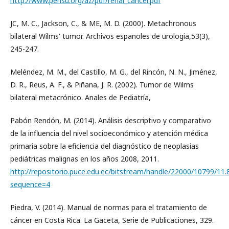
http://www.pehsu.org/az/pdf/renal_cancer.pdf
JC, M. C., Jackson, C., & ME, M. D. (2000). Metachronous
bilateral Wilms' tumor. Archivos espanoles de urologia,53(3),
245-247.
Meléndez, M. M., del Castillo, M. G., del Rincón, N. N., Jiménez,
D. R., Reus, A. F., & Piñana, J. R. (2002). Tumor de Wilms
bilateral metacrónico. Anales de Pediatría,
Pabón Rendón, M. (2014). Análisis descriptivo y comparativo
de la influencia del nivel socioeconómico y atención médica
primaria sobre la eficiencia del diagnóstico de neoplasias
pediátricas malignas en los años 2008, 2011.
http://repositorio.puce.edu.ec/bitstream/handle/22000/10799/11.
sequence=4
Piedra, V. (2014). Manual de normas para el tratamiento de
cáncer en Costa Rica. La Gaceta, Serie de Publicaciones, 329.