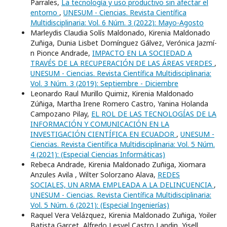
Parrales,
La tecnología y uso productivo sin afectar el
entorno
,
UNESUM - Ciencias. Revista Científica
Multidisciplinaria: Vol. 6 Núm. 3 (2022): Mayo-Agosto
Marleydis Claudia Solí­s Maldonado, Kirenia Maldonado
Zuñiga, Dunia Lisbet Domí­nguez Gálvez, Verónica Jazmí­
n Pionce Andrade,
IMPACTO EN LA SOCIEDAD A
TRAVÉS DE LA RECUPERACIÓN DE LAS ÁREAS VERDES
,
UNESUM - Ciencias. Revista Científica Multidisciplinaria:
Vol. 3 Núm. 3 (2019): Septiembre - Diciembre
Leonardo Raul Murillo Quimiz, Kirenia Maldonado
Zúñiga, Martha Irene Romero Castro, Yanina Holanda
Campozano Pilay,
EL ROL DE LAS TECNOLOGÍAS DE LA
INFORMACIÓN Y COMUNICACIÓN EN LA
INVESTIGACIÓN CIENTÍFICA EN ECUADOR
,
UNESUM -
Ciencias. Revista Científica Multidisciplinaria: Vol. 5 Núm.
4 (2021): (Especial Ciencias Informáticas)
Rebeca Andrade, Kirenia Maldonado Zuñiga, Xiomara
Anzules Avila , Wilter Solorzano Alava,
REDES
SOCIALES, UN ARMA EMPLEADA A LA DELINCUENCIA
,
UNESUM - Ciencias. Revista Científica Multidisciplinaria:
Vol. 5 Núm. 6 (2021): (Especial Ingenierí­as)
Raquel Vera Velázquez, Kirenia Maldonado Zuñiga, Yoiler
Batista Garcet, Alfredo Lesvel Castro Landin, Yisell