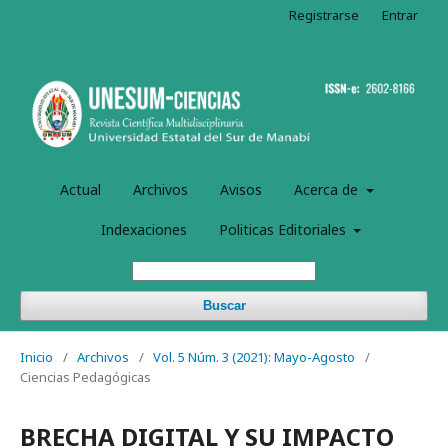
Registrarse
Entrar
Actual
Archivos
Avisos
Acerca de
Indexaciones
Politicas Editoriales
Buscar
Inicio
/
Archivos
/
Vol. 5 Núm. 3 (2021): Mayo-Agosto
/
Ciencias Pedagógicas
BRECHA DIGITAL Y SU IMPACTO