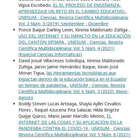
Vigoa Escobedo,
EL EL PROCESO DE ENSEÑANZA-
APRENDIZAJE UN RETO EN EL CAMBIO EDUCATIVO
,
UNESUM - Ciencias. Revista Científica Multidisciplinaria:
Vol. 3 Núm. 3 (2019): Septiembre - Diciembre
Ponce Baque Darling Lenin, Kirenia Maldonado Zúñiga ,
USO DEL INTERNET Y SU IMPACTO EN LA EDUCACIÓN
DEL CANTÓN JIPIJAPA
,
UNESUM - Ciencias. Revista
Científica Multidisciplinaria: Vol. 5 Núm. 4 (2021):
(Especial Ciencias Informáticas)
David Josué Villacreses Soledispa, Kirenia Maldonado
Zuñiga, Jairon Jaime Hernández Baque, Kevin José
Moran Tigua,
las Herramientas tecnológicas que
impactan dentro de la educación básica en el Ecuador
en tiempo de pandemia
,
UNESUM - Ciencias. Revista
Científica Multidisciplinaria: Vol. 6 Núm. 3 (2022): Mayo-
Agosto
Roddy Steven Lucas Arteaga, Shayla Ayllin Cevallos
Flores , Raquel Azucena Pita Salazar, Hilda Brigitte
Quijije Quiroz, Mario Javier Marcillo Merino,
EL
INTERNET DE LAS COSAS Y SU APLICACIÓN EN LA
PANDEMIA CONTRA EL COVID-19
,
UNESUM - Ciencias.
Revista Científica Multidisciplinaria: Vol. 5 Núm. 6 (2021):