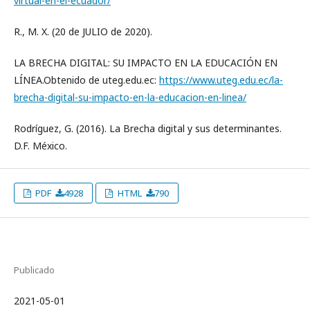
virtual-en-el-ecuador/
R., M. X. (20 de JULIO de 2020).
LA BRECHA DIGITAL: SU IMPACTO EN LA EDUCACIÓN EN
LÍNEA.Obtenido de uteg.edu.ec:
https://www.uteg.edu.ec/la-
brecha-digital-su-impacto-en-la-educacion-en-linea/
Rodríguez, G. (2016). La Brecha digital y sus determinantes.
D.F. México.
PDF
4928
HTML
790
Publicado
2021-05-01