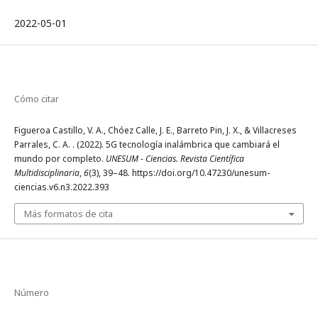
2022-05-01
Cómo citar
Figueroa Castillo, V. A., Chóez Calle, J. E., Barreto Pin, J. X., & Villacreses
Parrales, C. A. . (2022). 5G tecnología inalámbrica que cambiará el
mundo por completo.
UNESUM - Ciencias. Revista Científica
Multidisciplinaria
,
6
(3), 39–48. https://doi.org/10.47230/unesum-
ciencias.v6.n3.2022.393
Más formatos de cita
Número