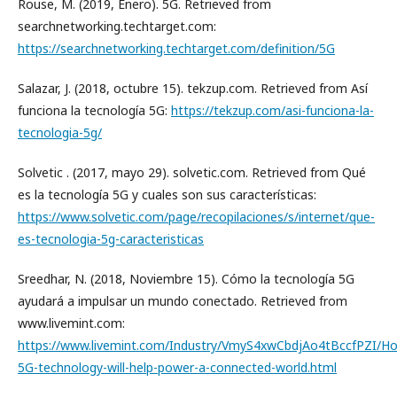
Rouse, M. (2019, Enero). 5G. Retrieved from
searchnetworking.techtarget.com:
https://searchnetworking.techtarget.com/definition/5G
Salazar, J. (2018, octubre 15). tekzup.com. Retrieved from Así
funciona la tecnología 5G:
https://tekzup.com/asi-funciona-la-
tecnologia-5g/
Solvetic . (2017, mayo 29). solvetic.com. Retrieved from Qué
es la tecnología 5G y cuales son sus características:
https://www.solvetic.com/page/recopilaciones/s/internet/que-
es-tecnologia-5g-caracteristicas
Sreedhar, N. (2018, Noviembre 15). Cómo la tecnología 5G
ayudará a impulsar un mundo conectado. Retrieved from
www.livemint.com:
https://www.livemint.com/Industry/VmyS4xwCbdjAo4tBccfPZI/H
5G-technology-will-help-power-a-connected-world.html