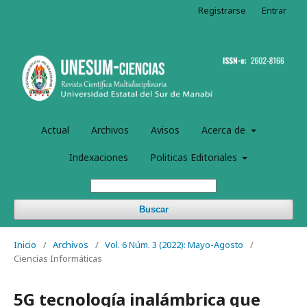
Registrarse
Entrar
Actual
Archivos
Avisos
Acerca de
Indexaciones
Politicas Editoriales
Buscar
Inicio
/
Archivos
/
Vol. 6 Núm. 3 (2022): Mayo-Agosto
/
Ciencias Informáticas
5G tecnología inalámbrica que