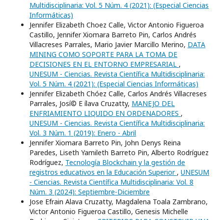
Multidisciplinaria: Vol. 5 Núm. 4 (2021): (Especial Ciencias
Informáticas)
Jennifer Elizabeth Choez Calle, Victor Antonio Figueroa
Castillo, Jennifer Xiomara Barreto Pin, Carlos Andrés
Villacreses Parrales, Mario Javier Marcillo Merino,
DATA
MINING COMO SOPORTE PARA LA TOMA DE
DECISIONES EN EL ENTORNO EMPRESARIAL
,
UNESUM - Ciencias. Revista Científica Multidisciplinaria:
Vol. 5 Núm. 4 (2021): (Especial Ciencias Informáticas)
Jennifer Elizabeth Chóez Calle, Carlos Andrés Villacreses
Parrales, Josí© E ílava Cruzatty,
MANEJO DEL
ENFRIAMIENTO LIQUIDO EN ORDENADORES
,
UNESUM - Ciencias. Revista Científica Multidisciplinaria:
Vol. 3 Núm. 1 (2019): Enero - Abril
Jennifer Xiomara Barreto Pin, John Denys Reina
Paredes, Liseth Yamileth Barreto Pin, Alberto Rodríguez
Rodríguez,
Tecnología Blockchain y la gestión de
registros educativos en la Educación Superior
,
UNESUM
- Ciencias. Revista Científica Multidisciplinaria: Vol. 8
Núm. 3 (2024): Septiembre-Diciembre
Jose Efrain Alava Cruzatty, Magdalena Toala Zambrano,
Victor Antonio Figueroa Castillo, Genesis Michelle