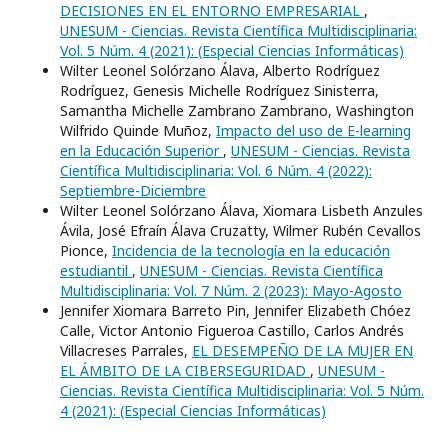
DECISIONES EN EL ENTORNO EMPRESARIAL
,
UNESUM - Ciencias. Revista Científica Multidisciplinaria:
Vol. 5 Núm. 4 (2021): (Especial Ciencias Informáticas)
Wilter Leonel Solórzano Álava, Alberto Rodríguez
Rodríguez, Genesis Michelle Rodríguez Sinisterra,
Samantha Michelle Zambrano Zambrano, Washington
Wilfrido Quinde Muñoz,
Impacto del uso de E-learning
en la Educación Superior
,
UNESUM - Ciencias. Revista
Científica Multidisciplinaria: Vol. 6 Núm. 4 (2022):
Septiembre-Diciembre
Wilter Leonel Solórzano Álava, Xiomara Lisbeth Anzules
Ávila, José Efraín Álava Cruzatty, Wilmer Rubén Cevallos
Pionce,
Incidencia de la tecnología en la educación
estudiantil
,
UNESUM - Ciencias. Revista Científica
Multidisciplinaria: Vol. 7 Núm. 2 (2023): Mayo-Agosto
Jennifer Xiomara Barreto Pin, Jennifer Elizabeth Chóez
Calle, Victor Antonio Figueroa Castillo, Carlos Andrés
Villacreses Parrales,
EL DESEMPEÑO DE LA MUJER EN
EL ÁMBITO DE LA CIBERSEGURIDAD
,
UNESUM -
Ciencias. Revista Científica Multidisciplinaria: Vol. 5 Núm.
4 (2021): (Especial Ciencias Informáticas)