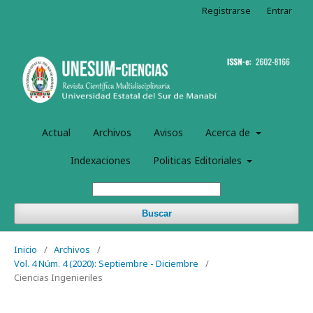
Registrarse
Entrar
Actual
Archivos
Avisos
Acerca de
Indexaciones
Politicas Editoriales
Buscar
Inicio
/
Archivos
/
Vol. 4 Núm. 4 (2020): Septiembre - Diciembre
/
Ciencias Ingenieriles