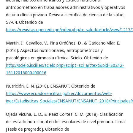
antropométrico en trabajadores administrativos y operativos
de una clínica privada. Revista cientifica de ciencia de la salud,
57-64. Obtenido de
https://revistas.upeu.edu.pe/index.php/rc_salud/article/view/1217
Martín, I., Cevallos, V., Pina Ordúñez, D., & Garicano Vilar, E.
(2016). Aspectos nutricionales, antropométricos y
psicológicos en gimnasia rítmica. Scielo. Obtenido de
http://scielo.isciii.es/scielo.php?script=sci_arttext&pid=S0212-
16112016000400016
Nutrición, E. N. (2018). ENSANUT. Obtenido de
https://www.ecuadorencifras.gob.ec/documentos/web-
inec/Estadisticas_Sociales/ENSANUT/ENSANUT_2018/Principal
Ojeda Vicuña, L. D., & Paez Cortez, C. M. (2018). Clasificación
del estado nutricional en los escolares de nivel primario. Lima:
[Tesis de pregrado]. Obtenido de