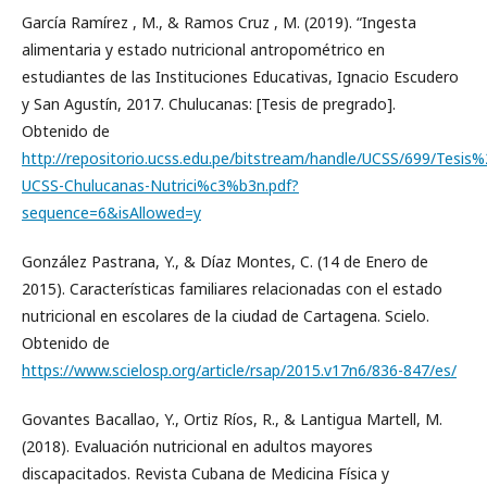
García Ramírez , M., & Ramos Cruz , M. (2019). “Ingesta
alimentaria y estado nutricional antropométrico en
estudiantes de las Instituciones Educativas, Ignacio Escudero
y San Agustín, 2017. Chulucanas: [Tesis de pregrado].
Obtenido de
http://repositorio.ucss.edu.pe/bitstream/handle/UCSS/699/Tesis
UCSS-Chulucanas-Nutrici%c3%b3n.pdf?
sequence=6&isAllowed=y
González Pastrana, Y., & Díaz Montes, C. (14 de Enero de
2015). Características familiares relacionadas con el estado
nutricional en escolares de la ciudad de Cartagena. Scielo.
Obtenido de
https://www.scielosp.org/article/rsap/2015.v17n6/836-847/es/
Govantes Bacallao, Y., Ortiz Ríos, R., & Lantigua Martell, M.
(2018). Evaluación nutricional en adultos mayores
discapacitados. Revista Cubana de Medicina Física y