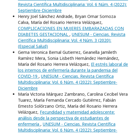
Revista Científica Multidisciplinaria: Vol. 6 Núm. 4 (2022):
Septiembre-Diciembre
Henry Joel Sánchez Andrade, Bryan Omar Sornoza
Calva, María del Rosario Herrera Velázquez,
COMPLICACIONES EN MUJERES EMBARAZADAS CON
DIABETES GESTACIONAL
,
UNESUM - Ciencias. Revista
Científica Multidisciplinaria: Vol. 4 Núm. 3 (2020):
(Especial Salud)
Gema Veronica Bernal Gutierrez, Geanella Jamileth
Ramírez Mera, Sonia Lisbeth Hernández Hernández,
María del Rosario Herrera Velázquez,
El estrés laboral de
los internos de enfermería durante la pandemia del
COVID-19
,
UNESUM - Ciencias. Revista Científica
Multidisciplinaria: Vol. 6 Núm. 4 (2022): Septiembre-
Diciembre
María Victoria Márquez Zambrano, Carolina Cecibel Vera
Tuarez, María Fernanda Cercado Gutiérrez, Fabián
Ernesto Solórzano Ortiz, María del Rosario Herrera
Velázquez,
Fecundidad y maternidad adolescente:
análisis desde la perspectiva de estudiantes de
enfermería
,
UNESUM - Ciencias. Revista Científica
Multidisciplinaria: Vol. 6 Núm. 4 (2022): Septiembre-