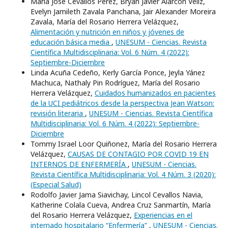
María José Cevallos Pérez, Bryan Javier Alarcón Veliz,
Evelyn Jamileth Zavala Panchana, Jair Alexander Moreira
Zavala, María del Rosario Herrera Velázquez,
Alimentación y nutrición en niños y jóvenes de
educación básica media
,
UNESUM - Ciencias. Revista
Científica Multidisciplinaria: Vol. 6 Núm. 4 (2022):
Septiembre-Diciembre
Linda Acuña Cedeño, Kerly García Ponce, Jeyla Yánez
Machuca, Nathaly Pin Rodríguez, María del Rosario
Herrera Velázquez,
Cuidados humanizados en pacientes
de la UCI pediátricos desde la perspectiva Jean Watson:
revisión literaria
,
UNESUM - Ciencias. Revista Científica
Multidisciplinaria: Vol. 6 Núm. 4 (2022): Septiembre-
Diciembre
Tommy Israel Loor Quiñonez, María del Rosario Herrera
Velázquez,
CAUSAS DE CONTAGIO POR COVID 19 EN
INTERNOS DE ENFERMERÍA
,
UNESUM - Ciencias.
Revista Científica Multidisciplinaria: Vol. 4 Núm. 3 (2020):
(Especial Salud)
Rodolfo Javier Jama Siavichay, Lincol Cevallos Navia,
Katherine Colala Cueva, Andrea Cruz Sanmartín, María
del Rosario Herrera Velázquez,
Experiencias en el
internado hospitalario “Enfermería”
,
UNESUM - Ciencias.