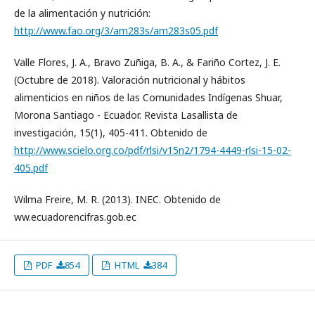
de la alimentación y nutrición:
http://www.fao.org/3/am283s/am283s05.pdf
Valle Flores, J. A., Bravo Zuñiga, B. A., & Fariño Cortez, J. E.
(Octubre de 2018). Valoración nutricional y hábitos
alimenticios en niños de las Comunidades Indígenas Shuar,
Morona Santiago - Ecuador. Revista Lasallista de
investigación, 15(1), 405-411. Obtenido de
http://www.scielo.org.co/pdf/rlsi/v15n2/1794-4449-rlsi-15-02-
405.pdf
Wilma Freire, M. R. (2013). INEC. Obtenido de
ww.ecuadorencifras.gob.ec
PDF
854
HTML
384