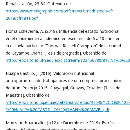
Rehabilitación, 23-34. Obtenido de
https://www.medigraphic.com/pdfs/revcubmedfisreah/cfr-
2018/cfr181e.pdf
Horna Echeverría, A. (2018). Influencia del estado nutricional
en el rendimiento académico en escolares de 6 a 10 años en
la escuela particular “Thomas Russell Crampton” de la ciudad
de Cayambe. Ibarra: [Tesis de pregrado]. Obtenido de
http://repositorio.utn.edu.ec/bitstream/123456789/8107/1
Hualpa Castillo, J. (2016). Valoración nutricional
antropométrica de trabajadores de una empresa procesadora
de atún. Posorja 2015. Guayaquil, Guayas, Ecuador: [Tesis de
Maestría]. Obtenido de
http://repositorio.ug.edu.ec/bitstream/redug/47648/1/CD%20122-
%20HUALPA%20CASTILLO%20JOHANN%20MAVEL.pdf
Manzano Huaracallo, J. (12 de Diciembre de 2019). Estrés
laboral, hábitos alimentarios y estado nutricional