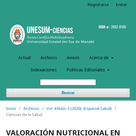
Registrarse
Entrar
Actual
Archivos
Avisos
Acerca de
Indexaciones
Politicas Editoriales
Buscar
Inicio
/
Archivos
/
Vol. 4 Núm. 3 (2020): (Especial Salud)
/
Ciencias de la Salud
VALORACIÓN NUTRICIONAL EN