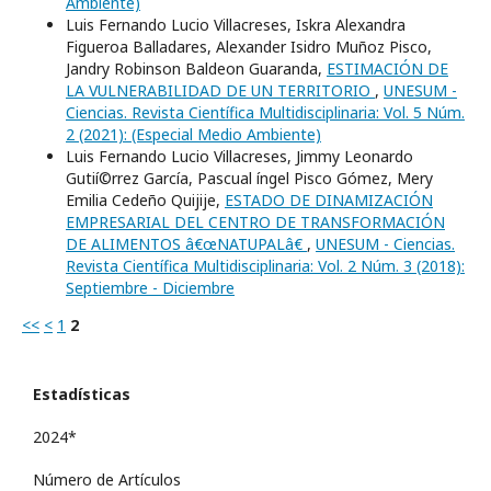
Ambiente)
Luis Fernando Lucio Villacreses, Iskra Alexandra
Figueroa Balladares, Alexander Isidro Muñoz Pisco,
Jandry Robinson Baldeon Guaranda,
ESTIMACIÓN DE
LA VULNERABILIDAD DE UN TERRITORIO
,
UNESUM -
Ciencias. Revista Científica Multidisciplinaria: Vol. 5 Núm.
2 (2021): (Especial Medio Ambiente)
Luis Fernando Lucio Villacreses, Jimmy Leonardo
Gutií©rrez Garcí­a, Pascual íngel Pisco Gómez, Mery
Emilia Cedeño Quijije,
ESTADO DE DINAMIZACIÓN
EMPRESARIAL DEL CENTRO DE TRANSFORMACIÓN
DE ALIMENTOS â€œNATUPALâ€
,
UNESUM - Ciencias.
Revista Científica Multidisciplinaria: Vol. 2 Núm. 3 (2018):
Septiembre - Diciembre
<<
<
1
2
Estadísticas
2024*
Número de Artículos