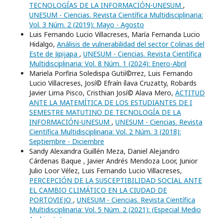
TECNOLOGÍAS DE LA INFORMACIÓN-UNESUM
,
UNESUM - Ciencias. Revista Científica Multidisciplinaria:
Vol. 3 Núm. 2 (2019): Mayo - Agosto
Luis Fernando Lucio Villacreses, María Fernanda Lucio
Hidalgo,
Análisis de vulnerabilidad del sector Colinas del
Este de Jipijapa
,
UNESUM - Ciencias. Revista Científica
Multidisciplinaria: Vol. 8 Núm. 1 (2024): Enero-Abril
Mariela Porfiria Soledispa Gutií©rrez, Luis Fernando
Lucio Villacreses, Josí© Efraí­n ílava Cruzatty, Robards
Javier Lima Pisco, Cristhian Josí© Alava Mero,
ACTITUD
ANTE LA MATEMÍTICA DE LOS ESTUDIANTES DE I
SEMESTRE MATUTINO DE TECNOLOGÍA DE LA
INFORMACIÓN-UNESUM
,
UNESUM - Ciencias. Revista
Científica Multidisciplinaria: Vol. 2 Núm. 3 (2018):
Septiembre - Diciembre
Sandy Alexandra Guillén Meza, Daniel Alejandro
Cárdenas Baque , Javier Andrés Mendoza Loor, Junior
Julio Loor Vélez, Luis Fernando Lucio Villacreses,
PERCEPCIÓN DE LA SUSCEPTIBILIDAD SOCIAL ANTE
EL CAMBIO CLIMÁTICO EN LA CIUDAD DE
PORTOVIEJO
,
UNESUM - Ciencias. Revista Científica
Multidisciplinaria: Vol. 5 Núm. 2 (2021): (Especial Medio