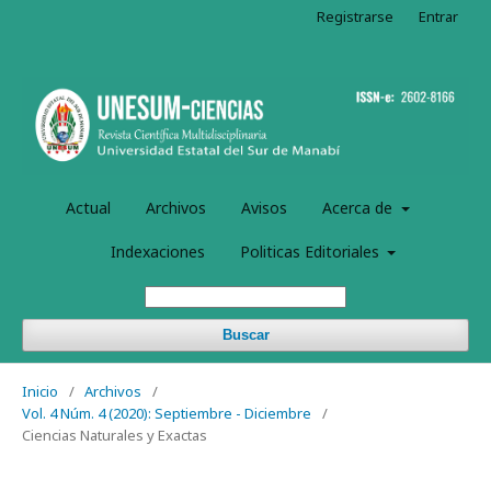
Registrarse
Entrar
Actual
Archivos
Avisos
Acerca de
Indexaciones
Politicas Editoriales
Buscar
Inicio
/
Archivos
/
Vol. 4 Núm. 4 (2020): Septiembre - Diciembre
/
Ciencias Naturales y Exactas