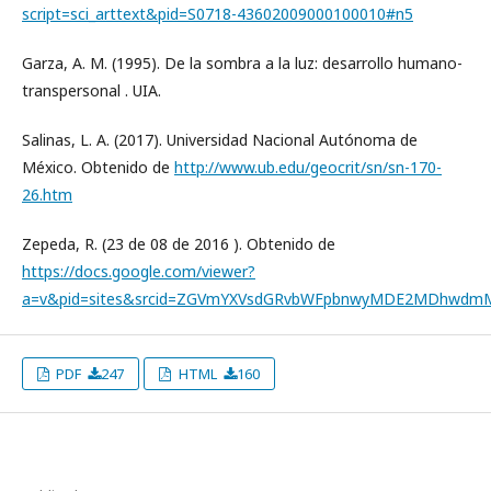
script=sci_arttext&pid=S0718-43602009000100010#n5
Garza, A. M. (1995). De la sombra a la luz: desarrollo humano-
transpersonal . UIA.
Salinas, L. A. (2017). Universidad Nacional Autónoma de
México. Obtenido de
http://www.ub.edu/geocrit/sn/sn-170-
26.htm
Zepeda, R. (23 de 08 de 2016 ). Obtenido de
https://docs.google.com/viewer?
a=v&pid=sites&srcid=ZGVmYXVsdGRvbWFpbnwyMDE2MDhwdm
PDF
247
HTML
160