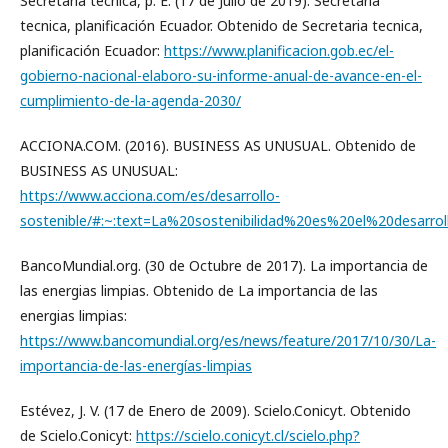
Secretaria tecnica, p. E. (17 de Julio de 2019). Secretaria
tecnica, planificación Ecuador. Obtenido de Secretaria tecnica,
planificación Ecuador:
https://www.planificacion.gob.ec/el-
gobierno-nacional-elaboro-su-informe-anual-de-avance-en-el-
cumplimiento-de-la-agenda-2030/
ACCIONA.COM. (2016). BUSINESS AS UNUSUAL. Obtenido de
BUSINESS AS UNUSUAL:
https://www.acciona.com/es/desarrollo-
sostenible/#:~:text=La%20sostenibilidad%20es%20el%20desarr
BancoMundial.org. (30 de Octubre de 2017). La importancia de
las energias limpias. Obtenido de La importancia de las
energias limpias:
https://www.bancomundial.org/es/news/feature/2017/10/30/La-
importancia-de-las-energías-limpias
Estévez, J. V. (17 de Enero de 2009). Scielo.Conicyt. Obtenido
de Scielo.Conicyt:
https://scielo.conicyt.cl/scielo.php?