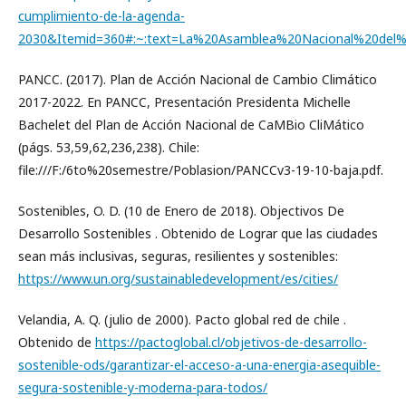
cumplimiento-de-la-agenda-
2030&Itemid=360#:~:text=La%20Asamblea%20Nacional%20del%
PANCC. (2017). Plan de Acción Nacional de Cambio Climático
2017-2022. En PANCC, Presentación Presidenta Michelle
Bachelet del Plan de Acción Nacional de CaMBio CliMático
(págs. 53,59,62,236,238). Chile:
file:///F:/6to%20semestre/Poblasion/PANCCv3-19-10-baja.pdf.
Sostenibles, O. D. (10 de Enero de 2018). Objectivos De
Desarrollo Sostenibles . Obtenido de Lograr que las ciudades
sean más inclusivas, seguras, resilientes y sostenibles:
https://www.un.org/sustainabledevelopment/es/cities/
Velandia, A. Q. (julio de 2000). Pacto global red de chile .
Obtenido de
https://pactoglobal.cl/objetivos-de-desarrollo-
sostenible-ods/garantizar-el-acceso-a-una-energia-asequible-
segura-sostenible-y-moderna-para-todos/