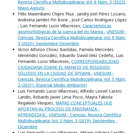
Revista Científica Multidisciplinaria: Vol. 6 Núm. 3 (2022):
Mayo-Agosto
Félix Maximiliano Chipre Plúa , Jandry Joel Pérez Lozano,
Andreina Jamilet Pin Bone , José Carlos Rodríguez López
, Luis Fernando Lucio Villacreses,
Características
geomorfológicas de la cuenca del río Manta
,
UNESUM -
Ciencias. Revista Científica Multidisciplinaria: Vol. 9 Núm.
3 (2025): Septiembre-Diciembre
Ví­ctor Alfonso Choez Bastidas, Pamela Mercedes
Menéndez González, Eduardo David Veliz Cedeño, Luis
Fernando Lucio Villacreses,
CORRESPONSABILIDAD
CIUDADANA SOBRE EL MANEJO DE RESIDUOS
SÓLIDOS EN LA CIUDAD DE JIPIJAPA
,
UNESUM -
Ciencias. Revista Científica Multidisciplinaria: Vol. 5 Núm.
2 (2021): (Especial Medio Ambiente)
Luis Fernando Lucio Villacreses, Alfredo Lesvel Castro
Landin, Robards Javier Lima Pisco, Mayra Fabiola
Regalado Vásquez,
MAPAS CONCEPTUALES QUE
APORTAN AL PROCESO DE ENSEÑANZA -
APRENDIZAJE
,
UNESUM - Ciencias. Revista Científica
Multidisciplinaria: Vol. 3 Núm. 3 (2019): Septiembre -
Diciembre
Luis Fernando Lucio Villacreses, Miriam Adriana Castillo