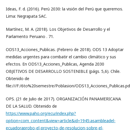
Ideas, F. d. (2016). Perú 2030: la visión del Perú que queremos.
Lima: Negrapata SAC.
Martínez, M. A. (2018). Los Objetivos de Desarrollo y el
Parlamento Peruano . 71.
ODS13_Acciones_Publicas. (Febrero de 2018). ODS 13 Adoptar
medidas urgentes para combatir el cambio climático y sus
efectos. En ODS13_Acciones_Publicas, Agenda 2030
OBJETIVOS DE DESARROLLO SOSTENIBLE (págs. 5,6). Chile.
Obtenido de
file:///F:/6to%20semestre/Poblasion/ODS13_Acciones_Publicas.pd
OPS. (21 de Julio de 2017). ORGANIZACIÓN PANAMERICANA
DE LA SALUD. Obtenido de
https://www.paho.org/ecu/index.php?
option=com_content&view=article&id=1945:asambleadel-
ecuadoraprobo-el-proyecto-de-resolucion-sobre-el-