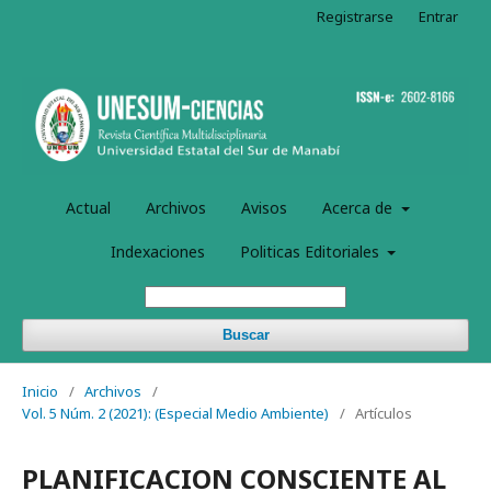
Registrarse
Entrar
Actual
Archivos
Avisos
Acerca de
Indexaciones
Politicas Editoriales
Buscar
Inicio
/
Archivos
/
Vol. 5 Núm. 2 (2021): (Especial Medio Ambiente)
/
Artículos
PLANIFICACION CONSCIENTE AL