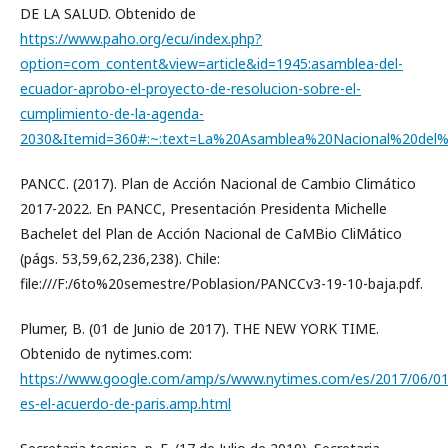
DE LA SALUD. Obtenido de
https://www.paho.org/ecu/index.php?
option=com_content&view=article&id=1945:asamblea-del-
ecuador-aprobo-el-proyecto-de-resolucion-sobre-el-
cumplimiento-de-la-agenda-
2030&Itemid=360#:~:text=La%20Asamblea%20Nacional%20del%
PANCC. (2017). Plan de Acción Nacional de Cambio Climático
2017-2022. En PANCC, Presentación Presidenta Michelle
Bachelet del Plan de Acción Nacional de CaMBio CliMático
(págs. 53,59,62,236,238). Chile:
file:///F:/6to%20semestre/Poblasion/PANCCv3-19-10-baja.pdf.
Plumer, B. (01 de Junio de 2017). THE NEW YORK TIME.
Obtenido de nytimes.com:
https://www.google.com/amp/s/www.nytimes.com/es/2017/06/01
es-el-acuerdo-de-paris.amp.html