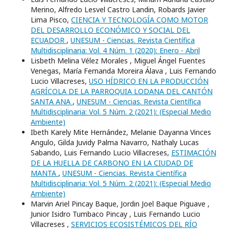
Merino, Alfredo Lesvel Castro Landin, Robards Javier
Lima Pisco,
CIENCIA Y TECNOLOGÍA COMO MOTOR
DEL DESARROLLO ECONÓMICO Y SOCIAL DEL
ECUADOR
,
UNESUM - Ciencias. Revista Científica
Multidisciplinaria: Vol. 4 Núm. 1 (2020): Enero - Abril
Lisbeth Melina Vélez Morales , Miguel Ángel Fuentes
Venegas, María Fernanda Moreira Álava , Luis Fernando
Lucio Villacreses,
USO HÍDRICO EN LA PRODUCCIÓN
AGRÍCOLA DE LA PARROQUIA LODANA DEL CANTÓN
SANTA ANA
,
UNESUM - Ciencias. Revista Científica
Multidisciplinaria: Vol. 5 Núm. 2 (2021): (Especial Medio
Ambiente)
Ibeth Karely Mite Hernández, Melanie Dayanna Vinces
Angulo, Gilda Juvidy Palma Navarro, Nathaly Lucas
Sabando, Luis Fernando Lucio Villacreses,
ESTIMACIÓN
DE LA HUELLA DE CARBONO EN LA CIUDAD DE
MANTA
,
UNESUM - Ciencias. Revista Científica
Multidisciplinaria: Vol. 5 Núm. 2 (2021): (Especial Medio
Ambiente)
Marvin Ariel Pincay Baque, Jordin Joel Baque Piguave ,
Junior Isidro Tumbaco Pincay , Luis Fernando Lucio
Villacreses ,
SERVICIOS ECOSISTÉMICOS DEL RÍO