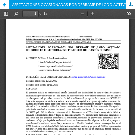
AFECTACIONES OCASIONADAS POR DERRAME DE LODO ACTIVADO OCURRIDO EN EL SECTOR LA INDEPENDENCIA DEL CANTÓN QUININDÉ